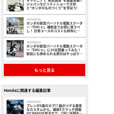
キッザニアで“研究開発”を職業体験!!
ジャパンモビリティショーで子供
と“ホンダのものづくり”を学ぼう!
2023/09/16
ホンダの新型パーソナル電動スクータ
ー「EM1 e:」補助金でお得に買うべ
し！ 日常ユースのコストも財布に優
しいぞ！
2023/08/24
ホンダの新型パーソナル電動スクータ
ー「EM1 e:」に10日間乗ってみた！
駅前にも停められる原付はやっぱり便
利
もっと見る
Hondaに関連する編集記事
2026/08/05
ブレンボ6基のカブ!? 脳がバグる異常
なカスタムから、最新Eクラッチ搭載
のCB400SF復活まで。7月に話題を呼