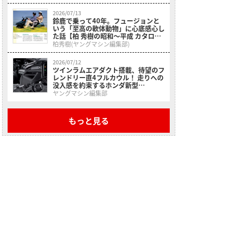
る
2026/07/13
鈴鹿で乗って40年。フュージョンと
いう「至高の軟体動物」に心底感心し
た話【柏 秀樹の昭和〜平成 カタログ
蔵出しコラム Vol.33】
柏秀樹(ヤングマシン編集部)
2026/07/12
ツインラムエアダクト搭載、待望のフ
レンドリー直4フルカウル！ 走りへの
没入感を約束するホンダ新型
「CBR400Rフォア Eクラッチ」が
ヤングマシン編集部
9/18に発売
もっと見る