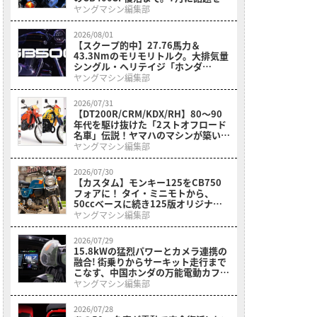
んだホンダ関連ニュースまとめ
ヤングマシン編集部
2026/08/01
【スクープ的中】27.76馬力＆
43.3Nmのモリモリトルク。大排気量
シングル・ヘリテイジ「ホンダ
GB500(CB500)」がインドでついに
ヤングマシン編集部
アンベール
2026/07/31
【DT200R/CRM/KDX/RH】80〜90
年代を駆け抜けた「2ストオフロード
名車」伝説！ヤマハのマシンが築いた
黄金時代とライバルたちの追撃
ヤングマシン編集部
2026/07/30
【カスタム】モンキー125をCB750
フォアに！ タイ・ミニモトから、
50ccベースに続き125版オリジナル
カスタムキットも登場【メディア初公
ヤングマシン編集部
開】
2026/07/29
15.8kWの猛烈パワーとカメラ連携の
融合! 街乗りからサーキット走行まで
こなす、中国ホンダの万能電動カフェ
レーサーが2026年モデルにアップデ
ヤングマシン編集部
ート【海外】
2026/07/28