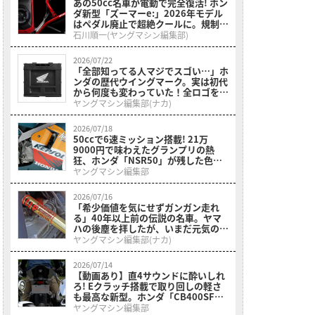
あの50cc名車が電動で完全復活! ホン
ダ新型「ズーマーe:」2026年モデル
はペダル廃止で超絶クールに。規制緩
和で本来の姿へ【海外】
石川順一(ヤングマシン編集部)
2026/07/22
「全部知ってる人マジでスゴい…」ホ
ンダの歴代ウイングマーク。実は初代
から何度も変わっていた！全ロゴをプ
リントした［折りたたみコンテナボッ
ヤングマシン編集部(ナカ)
クス ホンダウィングヒストリー］
2026/07/18
50ccで6速ミッション搭載! 21万
9000円で味わえたグランプリの熱
狂、ホンダ「NSR50」が残した色褪
せない走り【昭和名車原付一種】
ヤングマシン編集部
2026/07/16
「希少価値を気にせずガンガン走れ
る」40年以上前の伝説の名車。ヤマ
ハの後塵を拝したが、いまだ元気のい
い現役マシン。出来栄えのわりにはお
ヤングマシン編集部(ナカ)
手頃価格の「ホンダ・RS500R」を紹
介
2026/07/14
【動画あり】直4サウンドに酔いしれ
ろ! Eクラッチ搭載で取り回しの軽さ
も最高な新型。ホンダ「CB400SF＆
CBR400RF」の足つきと排気音に迫
ヤングマシン編集部