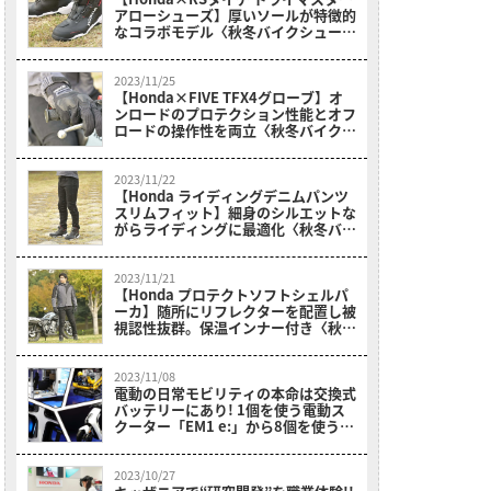
アローシューズ】厚いソールが特徴的
なコラボモデル〈秋冬バイクシュー
ズ〉
2023/11/25
【Honda×FIVE TFX4グローブ】オ
ンロードのプロテクション性能とオフ
ロードの操作性を両立〈秋冬バイクグ
ローブ〉
2023/11/22
【Honda ライディングデニムパンツ
スリムフィット】細身のシルエットな
がらライディングに最適化〈秋冬バイ
クパンツ〉
2023/11/21
【Honda プロテクトソフトシェルパ
ーカ】随所にリフレクターを配置し被
視認性抜群。保温インナー付き〈秋冬
バイクジャケット〉
2023/11/08
電動の日常モビリティの本命は交換式
バッテリーにあり! 1個を使う電動ス
クーター「EM1 e:」から8個を使う軽
バンまで【JMS2023で拝見】
2023/10/27