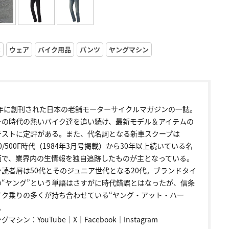
R
ウェア
バイク用品
パンツ
ヤングマシン
72年に創刊された日本の老舗モーターサイクルマガジンの一誌。
その時代の熱いバイク達を追い続け、最新モデル＆アイテムの
テストに定評がある。また、代名詞となる新車スクープは
00/500Γ時代（1984年3月号掲載）から30年以上続いている名
画で、業界内の生情報を独自追跡したものが主となっている。
ン読者層は50代とそのジュニア世代となる20代。ブランドタイ
の“ヤング”という単語はさすがに時代錯誤とはなったが、信条
イク乗りの多くが持ち合わせている“ヤング・アット・ハー
。
ングマシン：
YouTube
｜
X
｜
Facebook
｜
Instagram