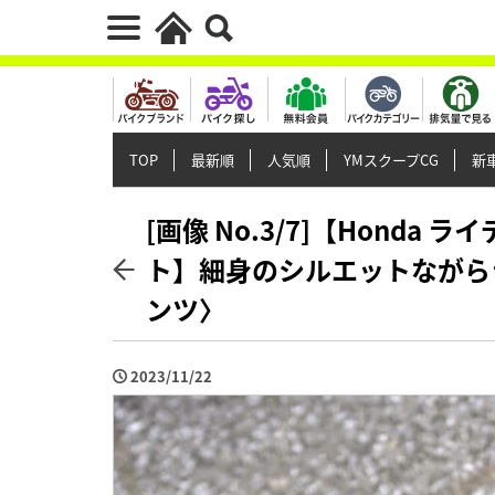
TOP
最新順
人気順
YMスクープCG
新車
[画像 No.3/7]【Hond
ト】細身のシルエットながら
ンツ〉
2023/11/22