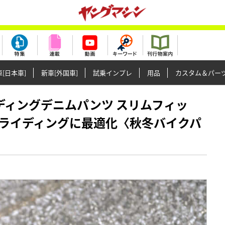
[日本車]
新車[外国車]
試乗インプレ
用品
カスタム＆パー
a ライディングデニムパンツ スリムフィッ
ライディングに最適化〈秋冬バイクパ