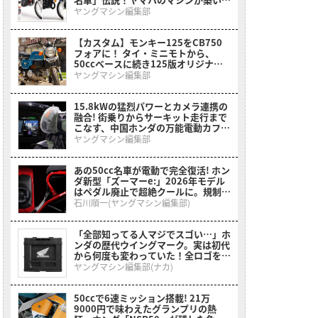
黄金時代とライバルたちの追撃
ヤングマシン編集部
【カスタム】モンキー125をCB750
フォアに！ タイ・ミニモトから、
50ccベースに続き125版オリジナル
カスタムキットも登場【メディア初公
ヤングマシン編集部
開】
15.8kWの猛烈パワーとカメラ連携の
融合! 街乗りからサーキット走行まで
こなす、中国ホンダの万能電動カフェ
レーサーが2026年モデルにアップデ
ヤングマシン編集部
ート【海外】
あの50cc名車が電動で完全復活! ホン
ダ新型「ズーマーe:」2026年モデル
はペダル廃止で超絶クールに。規制緩
和で本来の姿へ【海外】
石川順一(ヤングマシン編集部)
「全部知ってる人マジでスゴい…」ホ
ンダの歴代ウイングマーク。実は初代
から何度も変わっていた！全ロゴをプ
リントした［折りたたみコンテナボッ
ヤングマシン編集部(ナカ)
クス ホンダウィングヒストリー］
50ccで6速ミッション搭載! 21万
9000円で味わえたグランプリの熱