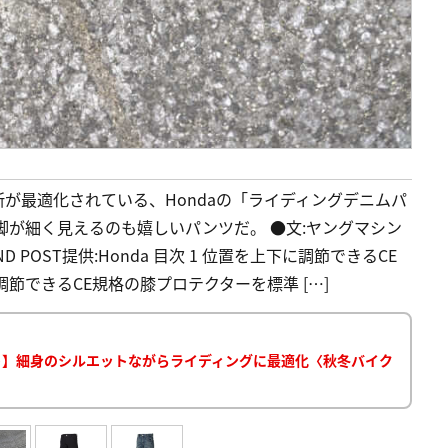
が最適化されている、Hondaの「ライディングデニムパ
脚が細く見えるのも嬉しいパンツだ。 ●文:ヤングマシン
D POST提供:Honda 目次 1 位置を上下に調節できるCE
節できるCE規格の膝プロテクターを標準 […]
ット】細身のシルエットながらライディングに最適化〈秋冬バイク