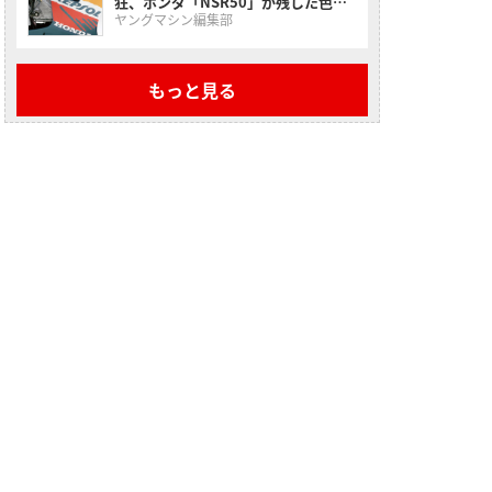
狂、ホンダ「NSR50」が残した色褪
せない走り【昭和名車原付一種】
ヤングマシン編集部
もっと見る