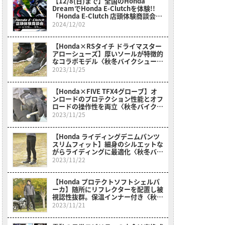
【12/8(日)まで】全国のHonda
DreamでHonda E-Clutchを体験!!
「Honda E-Clutch 店頭体験商談会」
開催中!!
2024/12/02
【Honda×RSタイチ ドライマスター
アローシューズ】厚いソールが特徴的
なコラボモデル〈秋冬バイクシュー
ズ〉
2023/11/25
【Honda×FIVE TFX4グローブ】オ
ンロードのプロテクション性能とオフ
ロードの操作性を両立〈秋冬バイクグ
ローブ〉
2023/11/25
【Honda ライディングデニムパンツ
スリムフィット】細身のシルエットな
がらライディングに最適化〈秋冬バイ
クパンツ〉
2023/11/22
【Honda プロテクトソフトシェルパ
ーカ】随所にリフレクターを配置し被
視認性抜群。保温インナー付き〈秋冬
バイクジャケット〉
2023/11/21