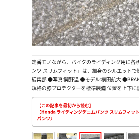
定番モノながら、バイクのライディング用に各所
ンツ スリムフィット」は、細身のシルエットで
編集部 ●写真:関野温 ●モデル:横田航大 ●BRAN
規格の膝プロテクターを標準装備 位置を上下に調
【この記事を最初から読む】
【Honda ライディングデニムパンツ スリムフィ
パンツ〉