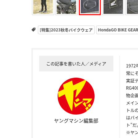
[特集]2023秋冬バイクウェア
HondaGO BIKE GEA
この記事を書いた人／メディア
19
常に
実証
RG4
物企
メイ
トル
はバ
ヤングマシン編集部
ト”だ
※ヤ