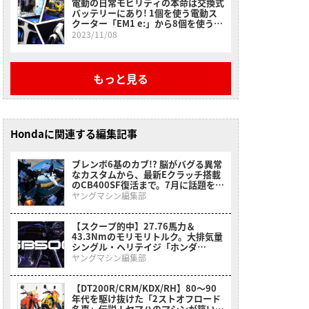
電動の日常モビリティの本命は交換式
バッテリーにあり! 1個を使う電動ス
クーター「EM1 e:」から8個を使う軽
バンまで【JMS2023で拝見】
2023/11/08
もっと見る
Hondaに関連する編集記事
ブレンボ6基のカブ!? 脳がバグる異常
なカスタムから、最新Eクラッチ搭載
のCB400SF復活まで。7月に話題を呼
んだホンダ関連ニュースまとめ
ヤングマシン編集部
【スクープ的中】27.76馬力＆
43.3Nmのモリモリトルク。大排気量
シングル・ヘリテイジ「ホンダ
GB500(CB500)」がインドでついに
ヤングマシン編集部
アンベール
【DT200R/CRM/KDX/RH】80〜90
年代を駆け抜けた「2ストオフロード
名車」伝説！ヤマハのマシンが築いた