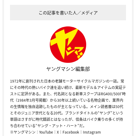
この記事を書いた人／メディア
ヤングマシン編集部
1972年に創刊された日本の老舗モーターサイクルマガジンの一誌。常
にその時代の熱いバイク達を追い続け、最新モデル＆アイテムの実証テ
ストに定評がある。また、代名詞となる新車スクープはRG400/500Γ時
代（1984年3月号掲載）から30年以上続いている名物企画で、業界内
の生情報を独自追跡したものが主となっている。メイン読者層は50代
とそのジュニア世代となる20代。ブランドタイトルの“ヤング”という
単語はさすがに時代錯誤とはなったが、信条はバイク乗りの多くが持
ち合わせている“ヤング・アット・ハート”だ。
※ヤングマシン：
YouTube
｜
X
｜
Facebook
｜
Instagram