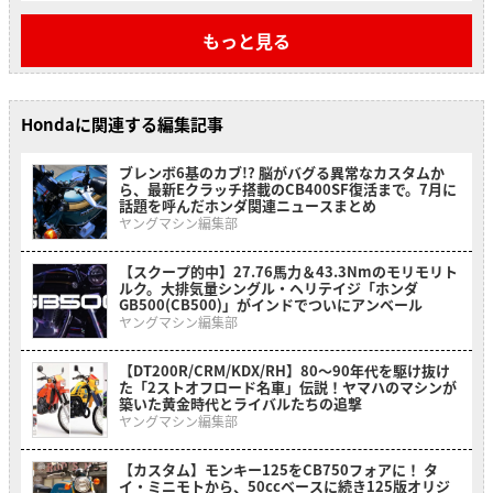
もっと見る
Hondaに関連する編集記事
ブレンボ6基のカブ!? 脳がバグる異常なカスタムか
ら、最新Eクラッチ搭載のCB400SF復活まで。7月に
話題を呼んだホンダ関連ニュースまとめ
ヤングマシン編集部
【スクープ的中】27.76馬力＆43.3Nmのモリモリト
ルク。大排気量シングル・ヘリテイジ「ホンダ
GB500(CB500)」がインドでついにアンベール
ヤングマシン編集部
【DT200R/CRM/KDX/RH】80〜90年代を駆け抜け
た「2ストオフロード名車」伝説！ヤマハのマシンが
築いた黄金時代とライバルたちの追撃
ヤングマシン編集部
【カスタム】モンキー125をCB750フォアに！ タ
イ・ミニモトから、50ccベースに続き125版オリジ