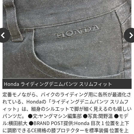
Honda ライディングデニムパンツ スリムフィット
定番モノながら、バイクのライディング用に各所が最適化さ
れている、Hondaの「ライディングデニムパンツ スリムフ
ィット」は、細身のシルエットで脚が細く見えるのも嬉しい
パンツだ。 ●文:ヤングマシン編集部 ●写真:関野温 ●モデ
ル:横田航大 ●BRAND POST提供:Honda 目次 1 位置を上下
に調節できるCE規格の膝プロテクターを標準装備 位置を上