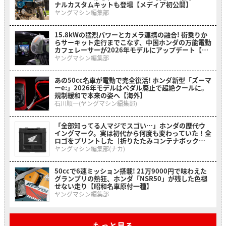
ナルカスタムキットも登場【メディア初公開】
ヤングマシン編集部
15.8kWの猛烈パワーとカメラ連携の融合! 街乗りか
らサーキット走行までこなす、中国ホンダの万能電動
カフェレーサーが2026年モデルにアップデート【海
外】
ヤングマシン編集部
あの50cc名車が電動で完全復活! ホンダ新型「ズーマ
ーe:」2026年モデルはペダル廃止で超絶クールに。
規制緩和で本来の姿へ【海外】
石川順一(ヤングマシン編集部)
「全部知ってる人マジでスゴい…」ホンダの歴代ウ
イングマーク。実は初代から何度も変わっていた！全
ロゴをプリントした［折りたたみコンテナボックス
ホンダウィングヒストリー］
ヤングマシン編集部(ナカ)
50ccで6速ミッション搭載! 21万9000円で味わえた
グランプリの熱狂、ホンダ「NSR50」が残した色褪
せない走り【昭和名車原付一種】
ヤングマシン編集部
もっと見る