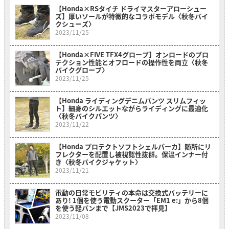
【Honda×RSタイチ ドライマスターアローシュー
ズ】厚いソールが特徴的なコラボモデル〈秋冬バイ
クシューズ〉
2023/11/25
【Honda×FIVE TFX4グローブ】オンロードのプロ
テクション性能とオフロードの操作性を両立〈秋冬
バイクグローブ〉
2023/11/25
【Honda ライディングデニムパンツ スリムフィッ
ト】細身のシルエットながらライディングに最適化
〈秋冬バイクパンツ〉
2023/11/22
【Honda プロテクトソフトシェルパーカ】随所にリ
フレクターを配置し被視認性抜群。保温インナー付
き〈秋冬バイクジャケット〉
2023/11/21
電動の日常モビリティの本命は交換式バッテリーに
あり! 1個を使う電動スクーター「EM1 e:」から8個
を使う軽バンまで【JMS2023で拝見】
2023/11/08