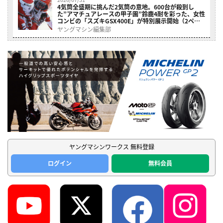
4気筒全盛期に挑んだ2気筒の意地。600台が殺到し
た”アマチュアレースの甲子園”鈴鹿4耐を彩った、女性
コンビの「スズキGSX400E」が特別展示開始（2ペー
ジ目）
ヤングマシン編集部
ヤングマシンワークス 無料登録
ログイン
無料会員