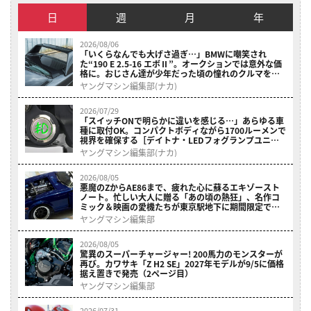
日
週
月
年
2026/08/06
「いくらなんでも大げさ過ぎ…」BMWに嘲笑され
た“190 E 2.5-16 エボⅡ”。オークションでは意外な価
格に。おじさん達が少年だった頃の憧れのクルマを深
堀り（2ページ目）
ヤングマシン編集部(ナカ)
2026/07/29
「スイッチONで明らかに違いを感じる…」あらゆる車
種に取付OK。コンパクトボディながら1700ルーメンで
視界を確保する［デイトナ・LEDフォグランプユニッ
ト プレシャスレイ スモール］（2ページ目）
ヤングマシン編集部(ナカ)
2026/08/05
悪魔のZからAE86まで、疲れた心に蘇るエキゾースト
ノート。忙しい大人に贈る「あの頃の熱狂」、名作コ
ミック＆映画の愛機たちが東京駅地下に期間限定で集
結！（2ページ目）
ヤングマシン編集部
2026/08/05
驚異のスーパーチャージャー! 200馬力のモンスターが
再び。カワサキ「Z H2 SE」2027年モデルが9/5に価格
据え置きで発売（2ページ目）
ヤングマシン編集部
2026/07/31