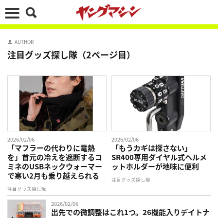
AUTHOR
注目グッズ探し隊（2ページ目）
2026/02/06
2026/02/06
「マフラーの代わりに電熱
「もうカギは探さない」
を」首元の冷えを遮断するコ
SR400専用ダイヤル式ヘルメ
ミネのUSBネックウォーマー
ットホルダーが地味に便利
で寒い2月も乗り越えられる
注目グッズ探し隊
注目グッズ探し隊
2026/02/06
出先での微調整はこれ1つ。26機能入りデイトナ