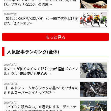
び。ヤマハ「RZ250」の流麗…
2026/07/31
【DT200R/CRM/KDX/RH】80〜90年代を駆け抜
けた「2ストオフ…
もっと見る
人気記事ランキング(全体)
2026/08/07
Uターンが怖くなくなる167kgの超軽量ボディフ
ルカウル! 普段使いも安心の…
2026/08/08
ゴールドフレームからシックな黒へ! カワサキの
ミドルスーパーネイキッド202…
2026/08/07
「バイクに積めない」を過去にする！デイトナ