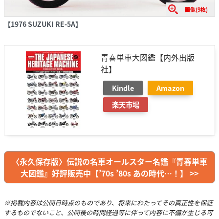
画像(9枚)
【1976 SUZUKI RE-5A】
青春単車大図鑑【内外出版
社】
Kindle
Amazon
楽天市場
〈永久保存版〉伝説の名車オールスター名鑑『青春単車
大図鑑』好評販売中【’70s ’80s あの時代…！】 >>
※掲載内容は公開日時点のものであり、将来にわたってその真正性を保証
するものでないこと、公開後の時間経過等に伴って内容に不備が生じる可