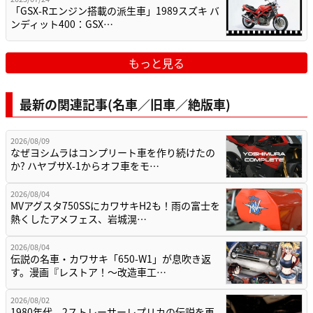
「GSX-Rエンジン搭載の派生車」1989スズキ バ
ンディット400：GSX…
もっと見る
最新の関連記事(名車／旧車／絶版車)
2026/08/09
なぜヨシムラはコンプリート車を作り続けたの
か? ハヤブサX-1からオフ車をモ…
2026/08/04
MVアグスタ750SSにカワサキH2も！雨の富士を
熱くしたアメフェス、岩城滉…
2026/08/04
伝説の名車・カワサキ「650-W1」が息吹き返
す。漫画『レストア！～改造車工…
2026/08/02
1980年代、2ストレーサーレプリカの伝説を再