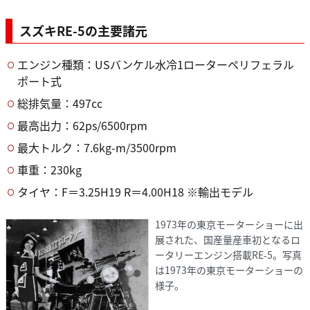
スズキRE-5の主要諸元
エンジン種類：USバンケル水冷1ローターペリフェラル
ポート式
総排気量：497cc
最高出力：62ps/6500rpm
最大トルク：7.6kg-m/3500rpm
車重：230kg
タイヤ：F＝3.25H19 R＝4.00H18 ※輸出モデル
1973年の東京モーターショーに出
展された、国産量産車初となるロ
ータリーエンジン搭載RE-5。写真
は1973年の東京モーターショーの
様子。