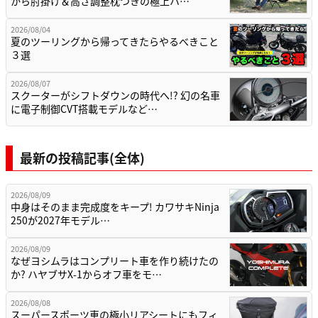
から肘掛け＆高さ調整枕つきの極上ハ…
2026/08/04
夏のツーリングから帰ってきたらやるべきこと
３選
2026/08/07
スクーターがシフトダウンの時代へ!? 幻の名車
に電子制御CVT搭載モデルなど…
最新の投稿記事(全体)
2026/08/09
中身はそのまま完成度をキープ! カワサキNinja
250が2027年モデル…
2026/08/09
なぜヨシムラはコンプリート車を作り続けたの
か? ハヤブサX-1からオフ車をモ…
2026/08/08
スーパースポーツ車の極小リアシートにもフィ