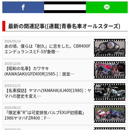
最新の関連記事([連載]青春名車オールスターズ)
2026/05/14
あの頃、僕らは「耐久」に恋をした。CBR400F
エンデュランスとF-3が象徴…
2025/12/03
【昭和の名車】カワサキ
(KAWASAKI)GPZ400R[1985-]：居並…
2025/11/11
【名車探訪】ヤマハ(YAMAHA)XJ400[1980]：ヤ
マハの歴史を変え…
2025/08/12
「限定車“R”は可変排気バルブEXUP初搭載」
1986ヤマハFZR400：F…
2025/07/24