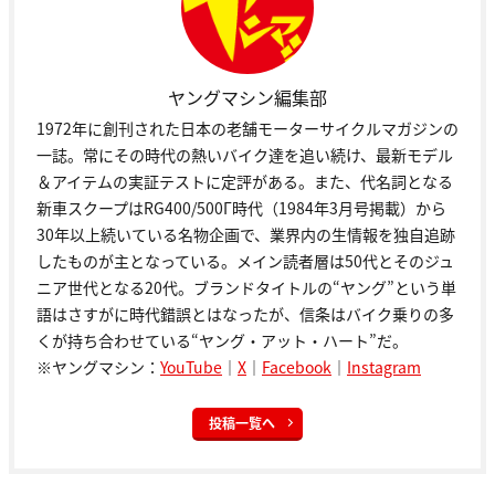
ヤングマシン編集部
1972年に創刊された日本の老舗モーターサイクルマガジンの
一誌。常にその時代の熱いバイク達を追い続け、最新モデル
＆アイテムの実証テストに定評がある。また、代名詞となる
新車スクープはRG400/500Γ時代（1984年3月号掲載）から
30年以上続いている名物企画で、業界内の生情報を独自追跡
したものが主となっている。メイン読者層は50代とそのジュ
ニア世代となる20代。ブランドタイトルの“ヤング”という単
語はさすがに時代錯誤とはなったが、信条はバイク乗りの多
くが持ち合わせている“ヤング・アット・ハート”だ。
※ヤングマシン：
YouTube
｜
X
｜
Facebook
｜
Instagram
投稿一覧へ