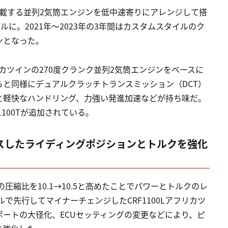
らが搭載する並列2気筒エンジンを低中速寄りにアレンジして搭
に。2021年～2023年の3年間はカスタムスタイルのク
ンとなった。
リカツインの270度クランク並列2気筒エンジンをベースに
と同様にデュアルクラッチトランスミッション（DCT）
と軽快なハンドリング、力強い発進加速などが持ち味だ。
100Tが追加されている。
ックスしたライディングポジションとトルクを強化
圧縮比を10.1→10.5と高めたことでパワーとトルクのレ
ルで先行してマイナーチェンジしたCRF1100Lアフリカツ
ートの大径化、ECUセッティングの変更などにより、ピ