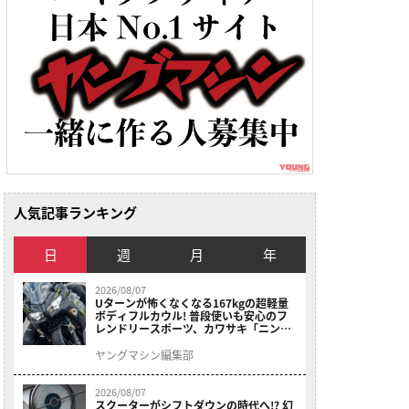
人気記事ランキング
日
週
月
年
2026/08/07
Uターンが怖くなくなる167kgの超軽量
ボディフルカウル! 普段使いも安心のフ
レンドリースポーツ、カワサキ「ニンジ
ャ400」2027モデルが価格据え置きで
9/5発売
ヤングマシン編集部
2026/08/07
スクーターがシフトダウンの時代へ!? 幻