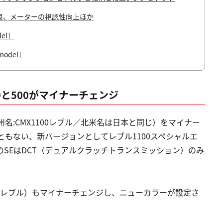
改良、メーターの視認性向上ほか
del］
 model］
0と500がマイナーチェンジ
名:CMX1100レブル／北米名は日本と同じ）をマイナー
ともない、新バージョンとしてレブル1100スペシャルエ
のSEはDCT（デュアルクラッチトランスミッション）のみ
500レブル）もマイナーチェンジし、ニューカラーが設定さ