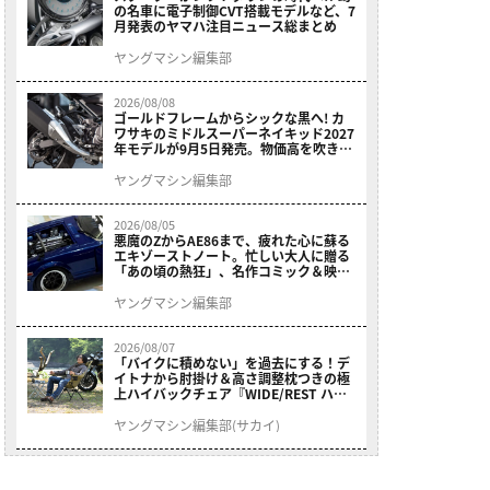
の名車に電子制御CVT搭載モデルなど、7
月発表のヤマハ注目ニュース総まとめ
ヤングマシン編集部
2026/08/08
ゴールドフレームからシックな黒へ! カ
ワサキのミドルスーパーネイキッド2027
年モデルが9月5日発売。物価高を吹き飛
ばす77万円据え置き価格【Z400】
ヤングマシン編集部
2026/08/05
悪魔のZからAE86まで、疲れた心に蘇る
エキゾーストノート。忙しい大人に贈る
「あの頃の熱狂」、名作コミック＆映画
の愛機たちが東京駅地下に期間限定で集
結！
ヤングマシン編集部
2026/08/07
「バイクに積めない」を過去にする！デ
イトナから肘掛け＆高さ調整枕つきの極
上ハイバックチェア『WIDE/REST ハイ
バックチェア』が登場
ヤングマシン編集部(サカイ)