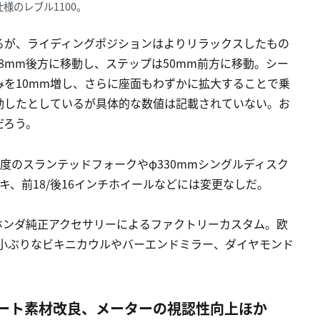
様のレブル1100。
るが、ライディングポジションはよりリラックスしたもの
8mm後方に移動し、ステップは50mm前方に移動。シー
を10mm増し、さらに座面もわずかに拡大することで乗
動したとしているが具体的な数値は記載されていない。お
だろう。
0度のスランテッドフォークやφ330mmシングルディスク
、前18/後16インチホイールなどには変更なしだ。
ホンダ純正アクセサリーによるファクトリーカスタム。欧
、小ぶりなビキニカウルやバーエンドミラー、ダイヤモンド
シート素材改良、メーターの視認性向上ほか