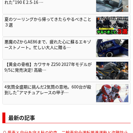
れた“190 E 2.5-16 …
夏のツーリングから帰ってきたらやるべきこと
３選
悪魔のZからAE86まで、疲れた心に蘇るエキゾ
ーストノート。忙しい大人に贈る…
【黄金の骨格】カワサキ Z250 2027年モデルが
9/5に発売決定! 高級…
4気筒全盛期に挑んだ2気筒の意地。600台が殺
到した”アマチュアレースの甲子…
最新の記事
愛車と自分を守る秋の約束。二輪車安全運転推進運動と盗難防止