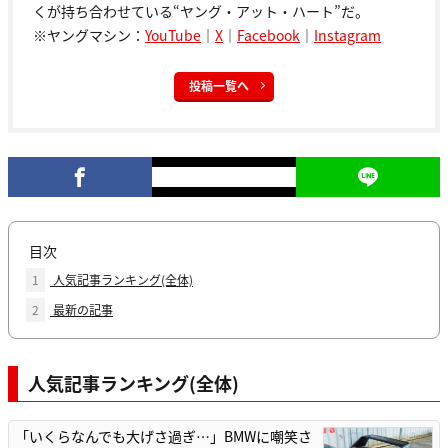
くが持ち合わせている“ヤング・アット・ハート”だ。
※ヤングマシン：
YouTube
｜
X
｜
Facebook
｜
Instagram
投稿一覧へ
目次
1
人気記事ランキング(全体)
2
最新の記事
人気記事ランキング(全体)
「いくらなんでも大げさ過ぎ…」BMWに嘲笑さ