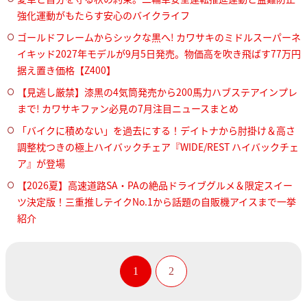
強化運動がもたらす安心のバイクライフ
ゴールドフレームからシックな黒へ! カワサキのミドルスーパーネ
イキッド2027年モデルが9月5日発売。物価高を吹き飛ばす77万円
据え置き価格【Z400】
【見逃し厳禁】漆黒の4気筒発売から200馬力ハブステアインプレ
まで! カワサキファン必見の7月注目ニュースまとめ
「バイクに積めない」を過去にする！デイトナから肘掛け＆高さ
調整枕つきの極上ハイバックチェア『WIDE/REST ハイバックチェ
ア』が登場
【2026夏】高速道路SA・PAの絶品ドライブグルメ＆限定スイー
ツ決定版！三重推しテイクNo.1から話題の自販機アイスまで一挙
紹介
1
2