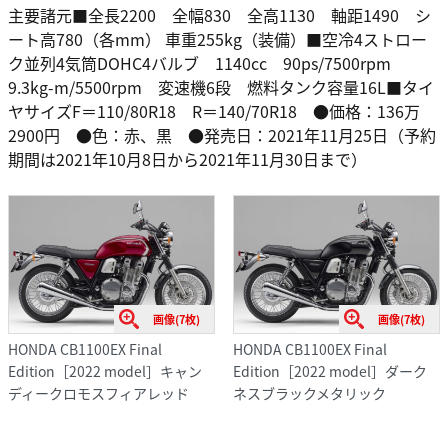
主要諸元■全長2200 全幅830 全高1130 軸距1490 シ
ート高780（各mm） 車重255kg（装備）■空冷4ストロー
ク並列4気筒DOHC4バルブ 1140cc 90ps/7500rpm
9.3kg-m/5500rpm 変速機6段 燃料タンク容量16L■タイ
ヤサイズF＝110/80R18 R＝140/70R18 ●価格：136万
2900円 ●色：赤、黒 ●発売日：2021年11月25日（予約
期間は2021年10月8日から2021年11月30日まで）
画像(7枚)
画像(7枚)
HONDA CB1100EX Final
HONDA CB1100EX Final
Edition［2022 model］キャン
Edition［2022 model］ダーク
ディークロモスフィアレッド
ネスブラックメタリック