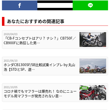
あなたにおすすめの関連記事
2020/04/03
「CB-Fコンセプトはアリ？ ナシ？」CB750F／
CB900Fに熱狂した男…
2021/06/10
ホンダCB1300SF/SB比較試乗インプレ by 丸山
浩【STDとSP、選…
2021/10/05
コロナ禍でもマフラーは爆売れ！ なのにニュー
モデル用マフラーが発売されない意…