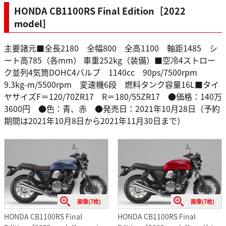
HONDA CB1100RS Final Edition［2022
model］
主要諸元■全長2180 全幅800 全高1100 軸距1485 シ
ート高785（各mm） 車重252kg（装備）■空冷4ストロー
ク並列4気筒DOHC4バルブ 1140cc 90ps/7500rpm
9.3kg-m/5500rpm 変速機6段 燃料タンク容量16L■タイ
ヤサイズF＝120/70ZR17 R＝180/55ZR17 ●価格：140万
3600円 ●色：青、赤 ●発売日：2021年10月28日（予約
期間は2021年10月8日から2021年11月30日まで）
画像(7枚)
画像(7枚)
HONDA CB1100RS Final
HONDA CB1100RS Final