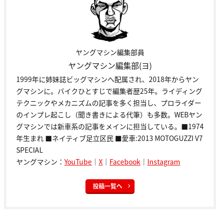
ヤングマシン編集部員
ヤングマシン編集部(ヨ)
1999年に姉妹誌ビッグマシンへ配属され、2018年からヤン
グマシンに。バイクひとすじで編集者歴25年。ライディング
テクニックやメカニズムの記事を多く担当し、プロライダー
のインプレ起こし（聞き書きによる代筆）も多数。WEBヤン
グマシンでは新車系の記事をメインに担当している。■1974
年生まれ ■ネイティブ足立区民 ■愛車:2013 MOTOGUZZI V7
SPECIAL
ヤングマシン：
YouTube
｜
X
｜
Facebook
｜
Instagram
投稿一覧へ