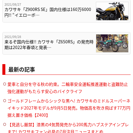
2021/08/27
カワサキ「Z900RS SE」国内仕様は160万6000
円!! “イエローボ…
2021/09/28
来るぞ国内仕様!! カワサキ「Z650RS」の発売時
期は2022年春頃と発表…
最新の記事
愛車と自分を守る秋の約束。二輪車安全運転推進運動と盗難防止
強化運動がもたらす安心のバイクライフ
ゴールドフレームからシックな黒へ! カワサキのミドルスーパーネ
イキッド2027年モデルが9月5日発売。物価高を吹き飛ばす77万円
据え置き価格【Z400】
【見逃し厳禁】漆黒の4気筒発売から200馬力ハブステアインプレ
まで! カワサキファン必見の7月注目ニュースまとめ