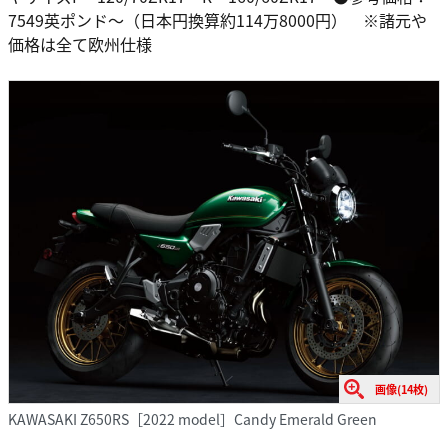
7549英ポンド～（日本円換算約114万8000円） ※諸元や
価格は全て欧州仕様
画像(14枚)
KAWASAKI Z650RS［2022 model］Candy Emerald Green