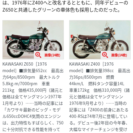
は、1976年にZ400へと改名するとともに、同年デビューの
Z650と共通したグリーンの車体色も採用したのだった。
画像(14枚)
画像(14枚)
KAWASAKI Z650［1976
KAWASAKI Z400［1976
model］■排気量652cc 最高出
model］■排気量398cc 最高出
力64ps/8500rpm 最大トルク
力36ps/8500rpm 燃費
5.8kg-m/7000rpm 車重
44km/L 燃料タンク容量14L
211kg 価格435,000円（諸元と
車重172kg 価格310,000円（諸
価格は全てヤングマシン1977年
元と価格は全てヤングマシン
1月号より）……当時の記事には
1976年9月号より）……当時の
「カワサキ最新のビッグ・モデ
記事には「Z400の前身にあたる
ル650ccDOHC4気筒のエンジン
400-RSは74年7月に登場してい
は、出力特性もすばらしく、750
る。デビュー後2年目の今年春、
に十分対抗できる性能を持って
大幅なマイナーチェンジを受け