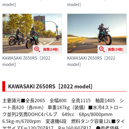
model］
model］
画像(14枚)
画像(14枚)
KAWASAKI Z650RS［2022
KAWASAKI Z650RS［2022
model］
model］
KAWASAKI Z650RS［2022 model］
主要諸元■全長2065 全幅800 全高1115 軸距1405 シ
ート高820（各mm） 車重187kg（装備）■水冷4ストロー
ク並列2気筒DOHC4バルブ 649cc 68ps/8000pmm
6.5kg-m/6700rpm 変速機6段 燃料タンク容量12L■タイ
ヤサイズF＝120/70ZR17 R＝160/60ZR17 ●参考価格：