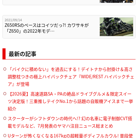
2021/09/14
Z650RSのベースはコイツだっ?! カワサキが
「Z650」の2022年モデ…
最新の記事
「バイクに積めない」を過去にする！デイトナから肘掛け＆高さ
調整枕つきの極上ハイバックチェア『WIDE/REST ハイバックチェ
ア』が登場
【2026夏】高速道路SA・PAの絶品ドライブグルメ＆限定スイー
ツ決定版！三重推しテイクNo.1から話題の自販機アイスまで一挙
紹介
スクーターがシフトダウンの時代へ!? 幻の名車に電子制御CVT搭
載モデルなど、7月発表のヤマハ注目ニュース総まとめ
Uターンが怖くなくなる167kgの超軽量ボディフルカウル! 普段使