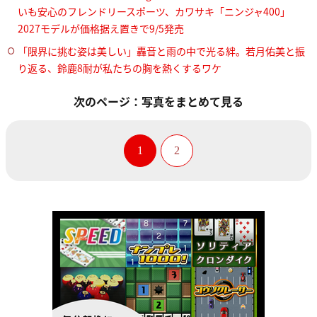
いも安心のフレンドリースポーツ、カワサキ「ニンジャ400」
2027モデルが価格据え置きで9/5発売
「限界に挑む姿は美しい」轟音と雨の中で光る絆。若月佑美と振
り返る、鈴鹿8耐が私たちの胸を熱くするワケ
次のページ：写真をまとめて見る
1
2