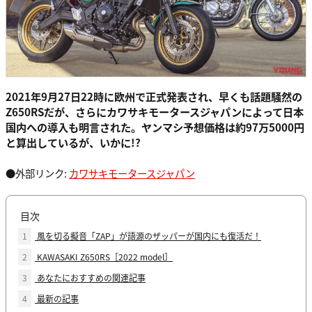
2021年9月27日22時に欧州で正式発表され、早くも話題騒然の
Z650RSだが、さらにカワサキモータースジャパンによって日本
国内への導入も明言された。ヤンマシ予想価格は約97万5000円
と算出しているが、いかに!?
●外部リンク:
カワサキモータースジャパン
目次
1
風を切る擬音「ZAP」が語源のザッパーが国内にも復活だ！
2
KAWASAKI Z650RS［2022 model］
3
あなたにおすすめの関連記事
4
最新の記事