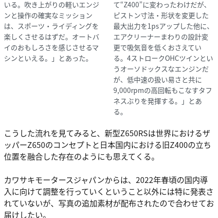
いる。吹き上がりの軽いエンジ
て“Z400”に変わったわけだが、
ンと操作の確実なミッション
ピストン寸法・形状を変更した
は、スポーツ・ライディングを
最大出力を1psアップした他に、
楽しくさせるはずだ。オートバ
エアクリーナーまわりの設計変
イのおもしろさを感じさせるマ
更で吸気音を低くおさえてい
シンといえる。」とあった。
る。4ストロークOHCツインとい
うオーソドックスなエンジンだ
が、低中速の扱い易さと共に
9,000rpmの高回転もこなすタフ
ネスぶりを発揮する。」とあ
る。
こうした流れを見てみると、新型Z650RSは世界におけるザ
ッパーZ650のコンセプトと日本国内における旧Z400の立ち
位置を融合した存在のようにも思えてくる。
カワサキモータースジャパンからは、2022年春頃の国内導
入に向けて調整を行っていくということ以外には特に発表さ
れていないが、写真の追加素材が配布されたので合わせてお
届けしたい。