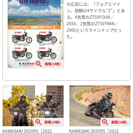
の広告には、「フォアとツイ
ン、信頼の4サイクル“Z”」とあ
る。4気筒のZ750FOUR／
Z650、2気筒のZ750TWIN／
Z400というラインナップだっ
た。
画像(14枚)
画像(14枚)
画像(14枚)
KAWASAKI Z650RS［2022
KAWASAKI Z650RS［2022