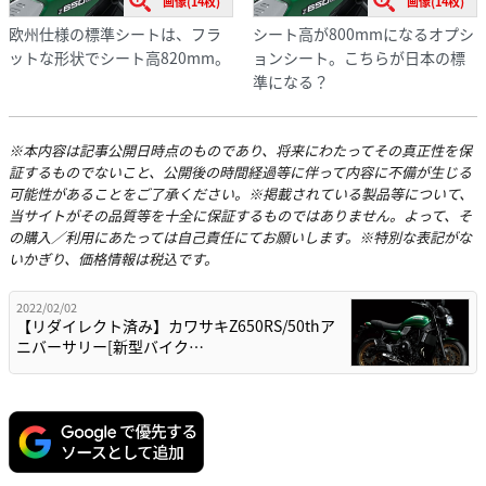
画像(14枚)
画像(14枚)
欧州仕様の標準シートは、フラ
シート高が800mmになるオプシ
ットな形状でシート高820mm。
ョンシート。こちらが日本の標
準になる？
※本内容は記事公開日時点のものであり、将来にわたってその真正性を保
証するものでないこと、公開後の時間経過等に伴って内容に不備が生じる
可能性があることをご了承ください。※掲載されている製品等について、
当サイトがその品質等を十全に保証するものではありません。よって、そ
の購入／利用にあたっては自己責任にてお願いします。※特別な表記がな
いかぎり、価格情報は税込です。
2022/02/02
【リダイレクト済み】カワサキZ650RS/50thア
ニバーサリー[新型バイク…