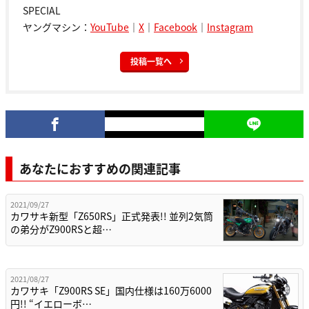
SPECIAL
ヤングマシン：
YouTube
｜
X
｜
Facebook
｜
Instagram
投稿一覧へ
あなたにおすすめの関連記事
2021/09/27
カワサキ新型「Z650RS」正式発表!! 並列2気筒
の弟分がZ900RSと超…
2021/08/27
カワサキ「Z900RS SE」国内仕様は160万6000
円!! “イエローボ…