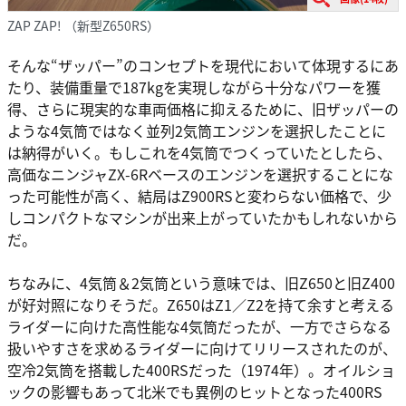
ZAP ZAP! （新型Z650RS）
そんな“ザッパー”のコンセプトを現代において体現するにあ
たり、装備重量で187kgを実現しながら十分なパワーを獲
得、さらに現実的な車両価格に抑えるために、旧ザッパーの
ような4気筒ではなく並列2気筒エンジンを選択したことに
は納得がいく。もしこれを4気筒でつくっていたとしたら、
高価なニンジャZX-6Rベースのエンジンを選択することにな
った可能性が高く、結局はZ900RSと変わらない価格で、少
しコンパクトなマシンが出来上がっていたかもしれないから
だ。
ちなみに、4気筒＆2気筒という意味では、旧Z650と旧Z400
が好対照になりそうだ。Z650はZ1／Z2を持て余すと考える
ライダーに向けた高性能な4気筒だったが、一方でさらなる
扱いやすさを求めるライダーに向けてリリースされたのが、
空冷2気筒を搭載した400RSだった（1974年）。オイルショ
ックの影響もあって北米でも異例のヒットとなった400RS