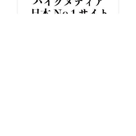
HOME
バイク／オートバイ［新車］
250ccアドベンチャークラ
ヤングマシンとは？
ご利用案内
執筆／編集メンバー
プライバシーポリシー
運営会社
お問い合せ
Copyright ©
NAIGAI PUBLISHING CO.,LTD.
All rights reserved.