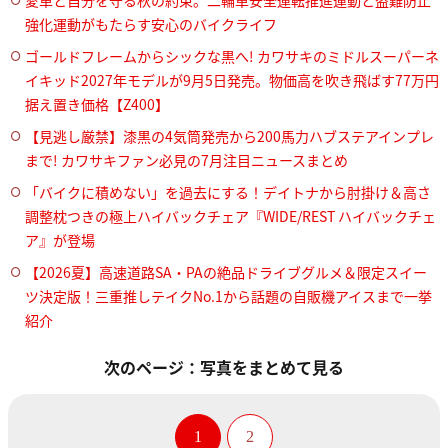
愛車と自分を守る秋の約束。二輪車安全運転推進運動と盗難防止
強化運動がもたらす安心のバイクライフ
ゴールドフレームからシックな黒へ! カワサキのミドルスーパーネ
イキッド2027年モデルが9月5日発売。物価高を吹き飛ばす77万円
据え置き価格【Z400】
【見逃し厳禁】漆黒の4気筒発売から200馬力ハブステアインプレ
まで! カワサキファン必見の7月注目ニュースまとめ
「バイクに積めない」を過去にする！デイトナから肘掛け＆高さ
調整枕つきの極上ハイバックチェア『WIDE/REST ハイバックチェ
ア』が登場
【2026夏】高速道路SA・PAの絶品ドライブグルメ＆限定スイー
ツ決定版！三重推しテイクNo.1から話題の自販機アイスまで一挙
紹介
次のページ：写真をまとめて見る
1
2