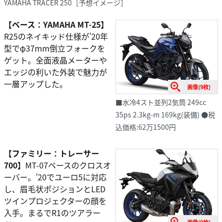
YAMAHA TRACER 250［予想イメージ］
【ベース：YAMAHA MT-25】
R25のネイキッド仕様が’20年
型でφ37mm倒立フォークを
ゲット。全面液晶メーターや
エッジの利いた外装で魅力が
一層アップした。
画像(9枚)
■水冷4スト並列2気筒 249cc
35ps 2.3kg-m 169kg(装備) ●税
込価格:62万1500円
【
ファミリー：トレーサー
700】
MT-07ベースのクロスオ
ーバー。’20でユーロ5に対応
し、眉毛状ポジションとLED
ツインプロジェクターの顔を
入手。まるでR1のツアラー
画像(9枚)