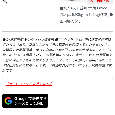
だ。
■水冷4スト並列2気筒 689cc
73.4ps 6.93kg-m 196kg(装備) ●
国内導入なし
●文:沼尾宏明 ヤングマシン編集部 ●CG:白圡学 ※本内容は記事公開日時
点のものであり、将来にわたってその真正性を保証するものでないこと、
公開後の時間経過等に伴って内容に不備が生じる可能性があることをご了
承ください。※掲載されている製品等について、当サイトがその品質等を
十全に保証するものではありません。よって、その購入／利用にあたって
は自己責任にてお願いします。※特別な表記がないかぎり、価格情報は税
込です。
〈特集〉バイク新車近未来予想