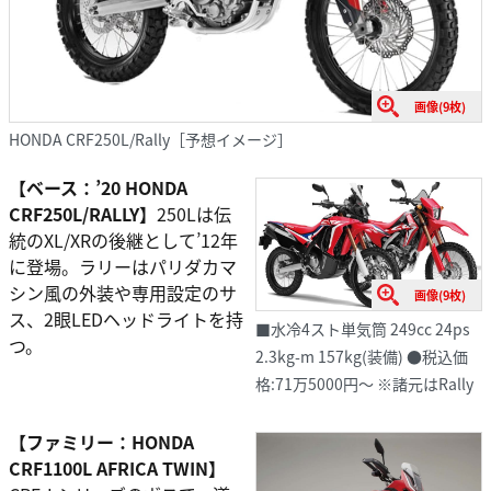
画像(9枚)
HONDA CRF250L/Rally［予想イメージ］
【ベース：’20 HONDA
CRF250L/RALLY】
250Lは伝
統のXL/XRの後継として’12年
に登場。ラリーはパリダカマ
シン風の外装や専用設定のサ
画像(9枚)
ス、2眼LEDヘッドライトを持
■水冷4スト単気筒 249cc 24ps
つ。
2.3kg-m 157kg(装備) ●税込価
格:71万5000円～ ※諸元はRally
【ファミリー：HONDA
CRF1100L AFRICA TWIN】