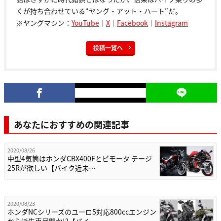
くが持ち合わせている“ヤング・アット・ハート”だ。
※ヤングマシン：
YouTube
｜
X
｜
Facebook
｜
Instagram
投稿一覧へ
あなたにおすすめの関連記事
2020/08/26
中型4気筒はホンダCBX400Fとビモータ テージ
25Rが欲しい【バイク近未…
2020/08/23
ホンダNCシリーズのユーロ5対応800ccエンジン