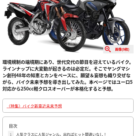
画像(9枚)
環境規制の端境期にあり、世代交代の節目を迎えているバイク。
ラインナップに大変動が起きるのは必定だ。そこでヤングマシ
ン創刊48年の知恵とカンをベースに、願望＆妄想も織り交ぜな
がら、バイク未来予想を導き出してみた。本ページではユーロ5
対応から250cc軽クロスオーバーが本格化すると予想。
〈特集〉バイク新車近未来予想
目次
1
人気クラスに人気ジャンル。出ればヒット間違いなし！