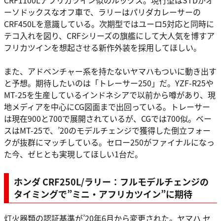
CRF1100Lアフリカツイン似のルックス。現行型はSTDがオ
ーソドックスなオフ車で、ラリーはパリダカレーサーの
CRF450Lを意識している。次期型ではユーロ5対応と同時に
テコ入れを図り、CRFシリーズの旗艦にして大人気を博すア
フリカツインを想起させる新作外装を採用してほしい。
また、アドベンチャー系を持たないヤマハもついに動き出す
と予想。期待したいのは「トレーサー250」だ。YZF-R25や
MT-25を生産しているインドネシアで以前から噂があり、現
地メディアを中心にCG図面まで出回っている。トレーサー
は現在900と700で展開されているが、CGでは700似。ベー
スはMT-25で、’20のモデルチェンジで獲得した倒立フォー
クが抜群にマッチしている。セロー250がファイナルになっ
た今、ゼヒとも実現してほしい1台だ。
ホンダ CRF250L/ラリー：フルモデルチェンジの
タイミングで”ミニ・アフリカツイン”に期待
灯火器類の認証基準が’20年6月から変更された。ヤマハ セ