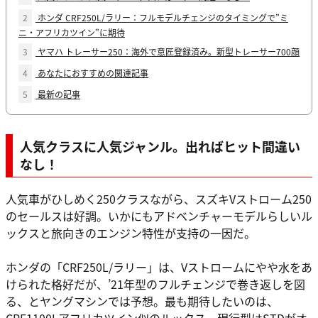
2
ホンダ CRF250L/ラリー：フルモデルチェンジのタイミングで”ミ
ニ・アフリカツイン”に期待
3
ヤマハ トレーサー250：海外で意匠登録済み。新型トレーサー700顔
4
あなたにおすすめの関連記事
5
最新の記事
人気クラスに人気ジャンル。出ればヒット間違い
なし！
人気車がひしめく250クラスながら、スズキVストローム250
のセールスは好調。いかにもアドベンチャーモデルらしいル
ックスと旅向きのエンジン特性が支持の一因だ。
ホンダの「CRF250L/ラリー」は、Vストロームにやや水をあ
けられた格好だが、’21年型のフルチェンジで巻き返しを図
る、とヤングマシンでは予想。最も期待したいのは、