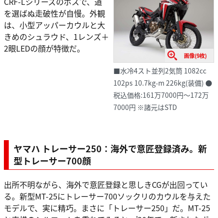
CRF-Lシリーズのボスで、道
を選ばぬ走破性が自慢。外観
は、小型アッパーカウルと大
きめのシュラウド、1レンズ＋
2眼LEDの顔が特徴だ。
画像(9枚)
■水冷4スト並列2気筒 1082cc
102ps 10.7kg-m 226kg(装備) ●
税込価格:161万7000円～172万
7000円 ※諸元はSTD
ヤマハ トレーサー250：海外で意匠登録済み。新
型トレーサー700顔
出所不明ながら、海外で意匠登録と思しきCGが出回ってい
る。新型MT-25にトレーサー700ソックリのカウルを与えた
モデルで、実に精巧。まさに「トレーサー250」だ。MT-25