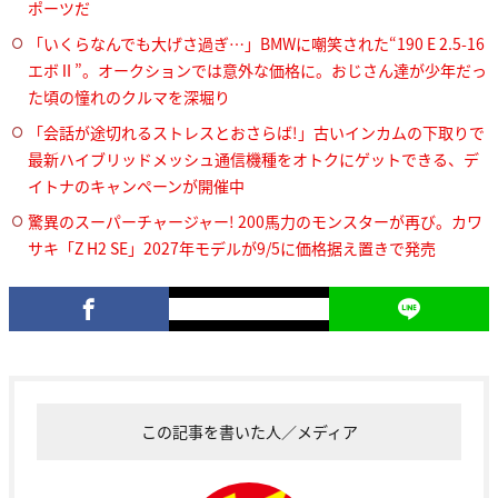
ポーツだ
「いくらなんでも大げさ過ぎ…」BMWに嘲笑された“190 E 2.5-16
エボⅡ”。オークションでは意外な価格に。おじさん達が少年だっ
た頃の憧れのクルマを深堀り
「会話が途切れるストレスとおさらば!」古いインカムの下取りで
最新ハイブリッドメッシュ通信機種をオトクにゲットできる、デ
イトナのキャンペーンが開催中
驚異のスーパーチャージャー! 200馬力のモンスターが再び。カワ
サキ「Z H2 SE」2027年モデルが9/5に価格据え置きで発売
この記事を書いた人／メディア