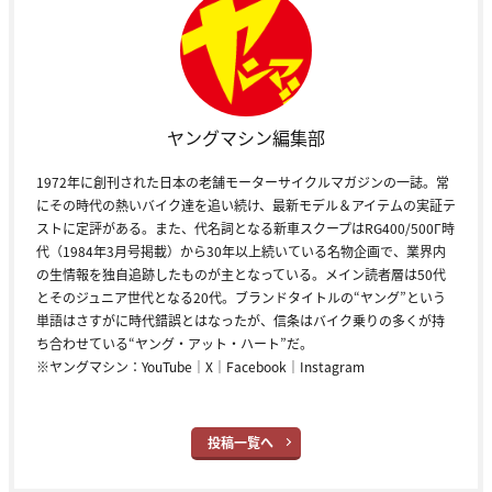
ヤングマシン編集部
1972年に創刊された日本の老舗モーターサイクルマガジンの一誌。常
にその時代の熱いバイク達を追い続け、最新モデル＆アイテムの実証テ
ストに定評がある。また、代名詞となる新車スクープはRG400/500Γ時
代（1984年3月号掲載）から30年以上続いている名物企画で、業界内
の生情報を独自追跡したものが主となっている。メイン読者層は50代
とそのジュニア世代となる20代。ブランドタイトルの“ヤング”という
単語はさすがに時代錯誤とはなったが、信条はバイク乗りの多くが持
ち合わせている“ヤング・アット・ハート”だ。
※ヤングマシン：
YouTube
｜
X
｜
Facebook
｜
Instagram
投稿一覧へ