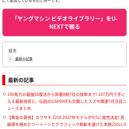
にて配信しているものと同一です。
「ヤングマシン ビデオライブラリー」をU-
NEXTで観る
目次
1
最新の記事
最新の記事
190馬力の最強SS復活から鈴鹿8耐7位の快挙まで! 237万円で手に
入る最新技術と、伝説のGSX400Eも交錯したスズキ関連7月注目ニ
ュースまとめ
【黄金の骨格】カワサキ Z250 2027年モデルが9/5に発売決定! 高
級感を極めたツートーンとグラフィック刷新を遂げた本格250ccス