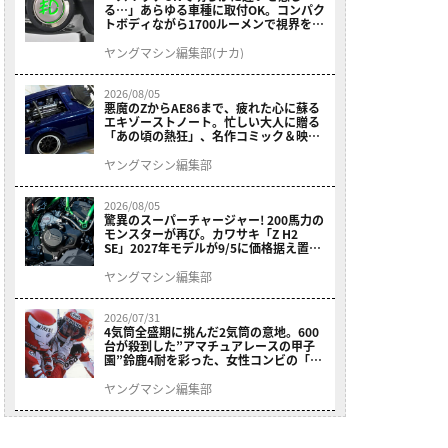
る…」あらゆる車種に取付OK。コンパク
トボディながら1700ルーメンで視界を確
保する［デイトナ・LEDフォグランプユ
ニット プレシャスレイ スモール］
ヤングマシン編集部(ナカ)
2026/08/05
悪魔のZからAE86まで、疲れた心に蘇る
エキゾーストノート。忙しい大人に贈る
「あの頃の熱狂」、名作コミック＆映画
の愛機たちが東京駅地下に期間限定で集
結！
ヤングマシン編集部
2026/08/05
驚異のスーパーチャージャー! 200馬力の
モンスターが再び。カワサキ「Z H2
SE」2027年モデルが9/5に価格据え置き
で発売
ヤングマシン編集部
2026/07/31
4気筒全盛期に挑んだ2気筒の意地。600
台が殺到した”アマチュアレースの甲子
園”鈴鹿4耐を彩った、女性コンビの「ス
ズキGSX400E」が特別展示開始
ヤングマシン編集部