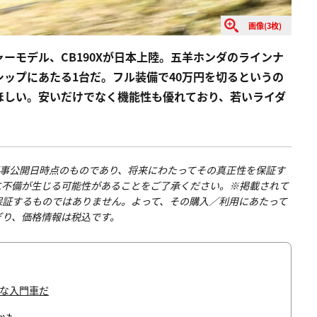
画像(3枚)
ーモデル、CB190Xが日本上陸。五羊ホンダのラインナ
ップにあたる1台だ。フル装備で40万円を切るというの
ほしい。安いだけでなく機能性も優れており、若いライダ
は記事公開日時点のものであり、将来にわたってその真正性を保証す
に不備が生じる可能性があることをご了承ください。※掲載されて
保証するものではありません。よって、その購入／利用にあたって
ぎり、価格情報は税込です。
イな入門車だ