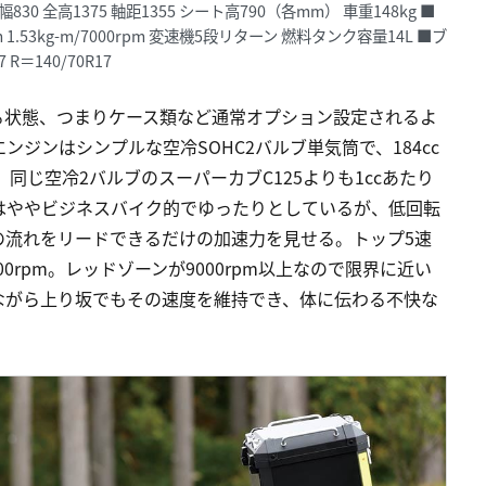
幅830 全高1375 軸距1355 シート高790（各mm） 車重148kg ■
pm 1.53kg-m/7000rpm 変速機5段リターン 燃料タンク容量14L ■ブ
R＝140/70R17
る状態、つまりケース類など通常オプション設定されるよ
ジンはシンプルな空冷SOHC2バルブ単気筒で、184cc
同じ空冷2バルブのスーパーカブC125よりも1ccあたり
はややビジネスバイク的でゆったりとしているが、低回転
の流れをリードできるだけの加速力を見せる。トップ5速
00rpm。レッドゾーンが9000rpm以上なので限界に近い
ながら上り坂でもその速度を維持でき、体に伝わる不快な