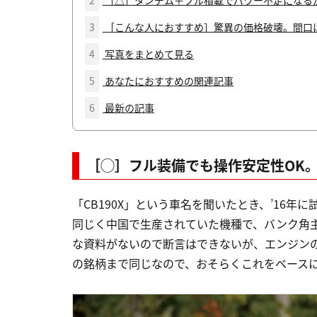
2
［△］タンデム＋フル積載でパワー不足になる
3
［こんな人におすすめ］驚異の価格破壊。間口
4
写真をまとめて見る
5
あなたにおすすめの関連記事
6
最新の記事
［◯］フル装備でも操作安定性OK
「CB190X」という車名を聞いたとき、’16年
同じく中国で生産されていた機種で、バンク角
な資料がないので断言はできないが、エンジン
の銘柄まで同じなので、おそらくこれをベースに誕