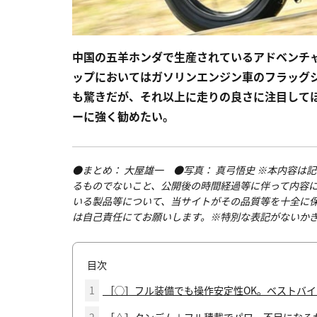
中国の五羊ホンダで生産されているアドベンチャ
ップにおいてはガソリンエンジン車のフラッグシ
も驚きだが、それ以上に走りの良さに注目して
ーに強く勧めたい。
●まとめ： 大屋雄一 ●写真： 真弓悟史 ※本内容
るものでないこと、公開後の時間経過等に伴って内容
いる製品等について、当サイトがその品質等を十全に
は自己責任にてお願いします。※特別な表記がないか
目次
1
［◯］フル装備でも操作安定性OK。ベストバ