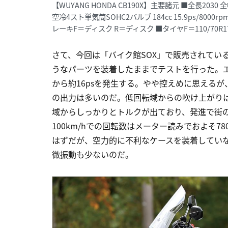
【WUYANG HONDA CB190X】主要諸元 ■全長2030 全
空冷4スト単気筒SOHC2バルブ 184cc 15.9ps/8000r
レーキF＝ディスク R＝ディスク ■タイヤF＝110/70R17 
さて、今回は「バイク館SOX」で販売されてい
うなパーツを装着したままでテストを行った。エン
から約16psを発生する。やや控えめに思えるが、
の出力は多いのだ。低回転域からの吹け上がり
域からしっかりとトルクが出ており、発進で街
100km/hでの回転数はメーター読みでおよそ78
はずだが、空力的に不利なケースを装着してい
微振動も少ないのだ。