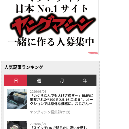
人気記事ランキング
日
週
月
年
2026/08/06
「いくらなんでも大げさ過ぎ…」BMWに
嘲笑された“190 E 2.5-16 エボⅡ”。オー
クションでは意外な価格に。おじさん達
が少年だった頃の憧れのクルマを深堀り
ヤングマシン編集部(ナカ)
2026/07/29
「スイッチONで明らかに違いを感じ