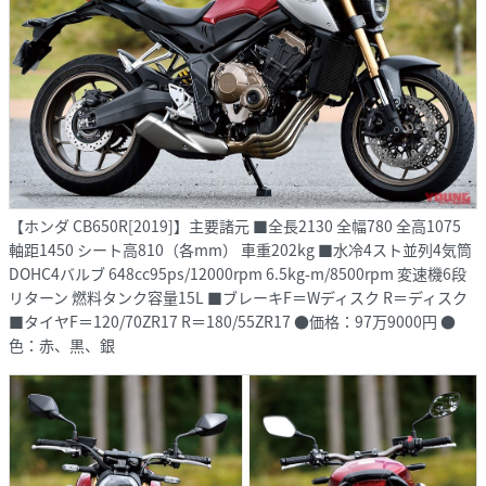
【ホンダ CB650R[2019]】主要諸元 ■全長2130 全幅780 全高1075
軸距1450 シート高810（各mm） 車重202kg ■水冷4スト並列4気筒
DOHC4バルブ 648cc95ps/12000rpm 6.5kg-m/8500rpm 変速機6段
リターン 燃料タンク容量15L ■ブレーキF＝Wディスク R＝ディスク
■タイヤF＝120/70ZR17 R＝180/55ZR17 ●価格：97万9000円 ●
色：赤、黒、銀