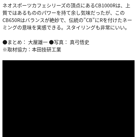
ネオスポーツカフェシリーズの頂点にあるCB1000Rは、上
質ではあるもののパワーを持て余し気味だったが、この
CB650Rはバランスが絶妙で、伝統の”CB”にRを付けたネー
ミングの意味を実感できる。スタイリングも非常にいい。
●まとめ： 大屋雄一 ●写真： 真弓悟史
※取材協力：本田技研工業