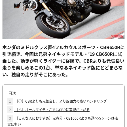
ホンダのミドルクラス直4フルカウルスポーツ・CBR650Rに
引き続き、今回は兄弟ネイキッドモデル・’19
CB650Rに試
乗した。動きが軽くライダーに従順で、CBRよりも元気良い
走りを楽しめるこの1台、単なるネイキッド版にとどまらな
い、独自の走りがそこにあった。
目次
1
［◯］CBRよりも元気良し。より旋回力の高いハンドリング
2
［△］オールマイティさではCBRに軍配が上がる
3
［こんな人におすすめ］兄貴分・CB1000Rよりも遊べるシーンは確
実に多い