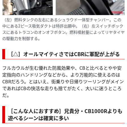
（左）燃料タンクの左右にあるシュラウド一体型チャンバー。この
中にある2ピース吸気ダクトは特許出願中。（右）左スイッチボック
スにあるトラコンのオンオフボタン。燃料噴射量によってリヤタイヤ
の駆動力を制御する。
［△］オールマイティさではCBRに軍配が上がる
フルカウルが生む優れた防風効果や、CBと比べるとやや安
定指向のハンドリングなどから、より万能的に使えるのは
CBRだろう。とはいえ、街乗りや日帰りツーリングがメイン
であればCBの快活な走りも捨てがたく、大いに迷うところ
だ。
［こんな人におすすめ］兄貴分・CB1000Rよりも
遊べるシーンは確実に多い