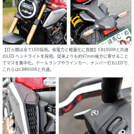
【灯火類は全てLED採用。省電力と軽量化に貢献】CB1000Rと共通
のLED ヘッドライトを採用。従来よりも約97mm後方に寄せること
でマスを集中化。テールランプやウインカー、ナンバー灯もLEDで、
これらはCBR650Rと共通。