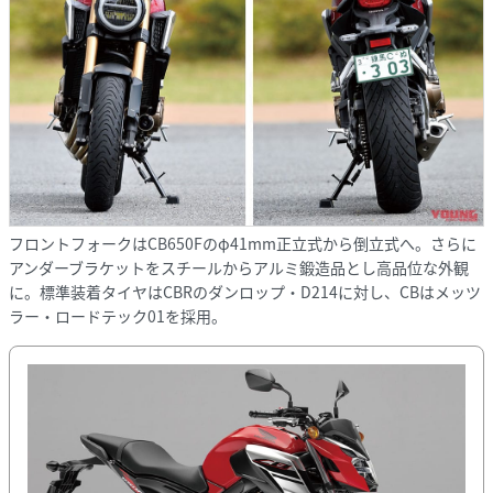
フロントフォークはCB650Fのφ41mm正立式から倒立式へ。さらに
アンダーブラケットをスチールからアルミ鍛造品とし高品位な外観
に。標準装着タイヤはCBRのダンロップ・D214に対し、CBはメッツ
ラー・ロードテック01を採用。