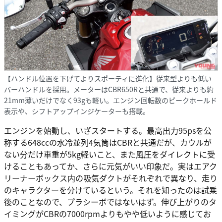
【ハンドル位置を下げてよりスポーティに進化】従来型よりも低い
バーハンドルを採用。メーターはCBR650Rと共通で、従来よりも約
21mm薄いだけでなく93gも軽い。エンジン回転数のピークホールド
表示や、シフトアップインジケーターも搭載。
エンジンを始動し、いざスタートする。最高出力95psを公
称する648ccの水冷並列4気筒はCBRと共通だが、カウルが
ない分だけ車重が5kg軽いこと、また風圧をダイレクトに受
けることもあってか、さらに元気がいい印象だ。実はエアク
リーナーボックス内の吸気ダクトがそれぞれで異なり、走り
のキャラクターを分けているという。それを知ったのは試乗
後のことなので、プラシーボではないはず。伸び上がりのタ
イミングがCBRの7000rpmよりもやや低いように感じてお