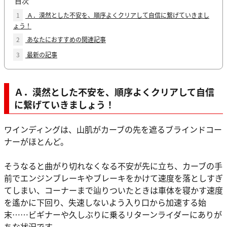
目次
1
Ａ．漠然とした不安を、順序よくクリアして自信に繋げていきまし
ょう！
2
あなたにおすすめの関連記事
3
最新の記事
Ａ．漠然とした不安を、順序よくクリアして自信
に繋げていきましょう！
ワインディングは、山肌がカーブの先を遮るブラインドコー
ナーがほとんど。
そうなると曲がり切れなくなる不安が先に立ち、カーブの手
前でエンジンブレーキやブレーキをかけて速度を落としすぎ
てしまい、コーナーまで辿りついたときは車体を寝かす速度
を遙かに下回り、失速しないよう入り口から加速する始
末……ビギナーや久しぶりに乗るリターンライダーにありが
ちな状況です。