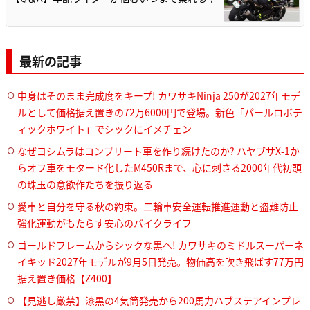
最新の記事
中身はそのまま完成度をキープ! カワサキNinja 250が2027年モデ
ルとして価格据え置きの72万6000円で登場。新色「パールロボテ
ィックホワイト」でシックにイメチェン
なぜヨシムラはコンプリート車を作り続けたのか? ハヤブサX-1か
らオフ車をモタード化したM450Rまで、心に刺さる2000年代初頭
の珠玉の意欲作たちを振り返る
愛車と自分を守る秋の約束。二輪車安全運転推進運動と盗難防止
強化運動がもたらす安心のバイクライフ
ゴールドフレームからシックな黒へ! カワサキのミドルスーパーネ
イキッド2027年モデルが9月5日発売。物価高を吹き飛ばす77万円
据え置き価格【Z400】
【見逃し厳禁】漆黒の4気筒発売から200馬力ハブステアインプレ