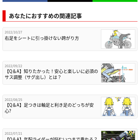
あなたにおすすめの関連記事
2022/10/27
右足をシートに引っ掛けない跨がり方
2022/09/22
【Q＆A】知りたかった！安心と楽しいに必須の
サス調整（サグ出し）とは？
2022/08/25
【Q＆A】足つきは軸足と利き足のどっちが安
心?
2022/07/21
【Q＆A】年配ライダーが悩むいつまで乗れる？