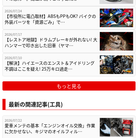
2026/07/24
【市役所に電凸取材】ABSもPPもOK? バイクの
外装パーツを「資源ごみ」で…
2026/07/17
【レストア地獄】ドラムブレーキが外れない! 大
ハンマーで叩き出した旧車（ヤマ…
2026/07/10
【解決】ハイエースのエンスト＆アイドリング
不調はここを疑え! 25万キロ過走…
もっと見る
最新の関連記事(工具)
2026/07/22
愛車メンテの基本「エンジンオイル交換」作業
に欠かせない、キジマのオイルフィル…