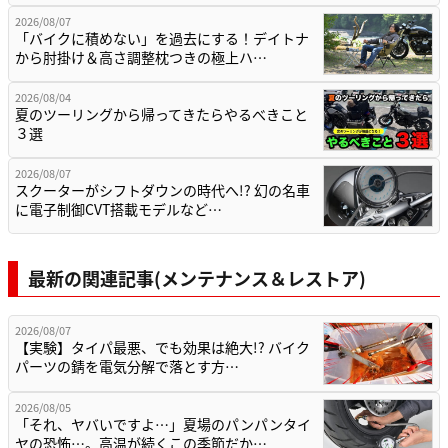
2026/08/07
「バイクに積めない」を過去にする！デイトナ
から肘掛け＆高さ調整枕つきの極上ハ…
2026/08/04
夏のツーリングから帰ってきたらやるべきこと
３選
2026/08/07
スクーターがシフトダウンの時代へ!? 幻の名車
に電子制御CVT搭載モデルなど…
最新の関連記事(メンテナンス＆レストア)
2026/08/07
【実験】タイパ最悪、でも効果は絶大!? バイク
パーツの錆を電気分解で落とす方…
2026/08/05
「それ、ヤバいですよ…」夏場のパンパンタイ
ヤの恐怖…。高温が続くこの季節だか…