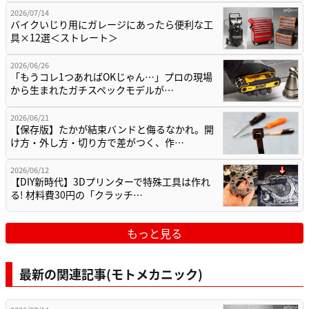
2026/07/14
バイクいじり用にガレージにあったら便利な工
具×12選＜ストレート＞
2026/06/26
「もうコレ1つあればOKじゃん…」プロの現場
から生まれたガチスペックモデルが…
2026/06/21
【保存版】たかが結束バンドと侮るなかれ。開
け方・外し方・切り方で差がつく、作…
2026/06/12
【DIY新時代】3Dプリンターで特殊工具は作れ
る! 材料費30円の「クラッチ…
もっと見る
最新の関連記事(モトメカニック)