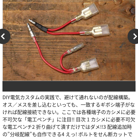
DIY電気カスタムの実践で、避けて通れないのが配線構築。
オス／メスを差し込むといっても、一致するギボシ端子がな
ければ配線接続できない。ここでは各種端子のカシメに必要
不可欠な「電工ペンチ」に注目!! 目次 1 カシメに必要不可欠
な電工ペンチ2 折り曲げて潰すだけではダメ!!3 配線追加時
の”分岐配線”も自作できる4 えっ! ボルトをせん断カットで