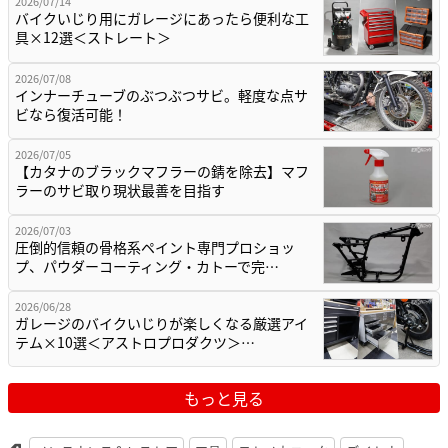
2026/07/14
バイクいじり用にガレージにあったら便利な工
具×12選＜ストレート＞
2026/07/08
インナーチューブのぶつぶつサビ。軽度な点サ
ビなら復活可能！
2026/07/05
【カタナのブラックマフラーの錆を除去】マフ
ラーのサビ取り現状最善を目指す
2026/07/03
圧倒的信頼の骨格系ペイント専門プロショッ
プ、パウダーコーティング・カトーで完…
2026/06/28
ガレージのバイクいじりが楽しくなる厳選アイ
テム×10選＜アストロプロダクツ＞…
もっと見る