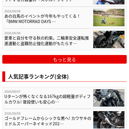
2026/08/08
あの白馬のイベントが今年もやってくる！
「BMW MOTORRAD DAYS …
2026/08/08
愛車と自分を守る秋の約束。二輪車安全運転推
進運動と盗難防止強化運動がもたらす…
もっと見る
人気記事ランキング(全体)
2026/08/07
Uターンが怖くなくなる167kgの超軽量ボディフ
ルカウル! 普段使いも安心の…
2026/08/08
ゴールドフレームからシックな黒へ! カワサキの
ミドルスーパーネイキッド202…