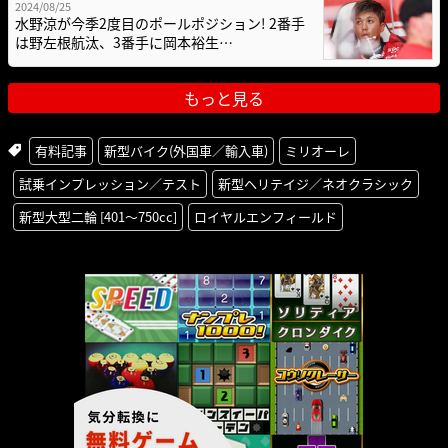
2024/08/25
水野涼が今季2度目のポールポジション! 2番手
は野左根航汰、3番手に岡本裕生…
もっと見る
有料記事
新型バイク(外国車／輸入車)
ミリオーレ
試乗インプレッション／テスト
新型ヘリテイジ／ネオクラシック
新型大型二輪 [401〜750cc]
ロイヤルエンフィールド