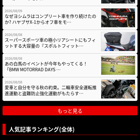
2026/08/09
なぜヨシムラはコンプリート車を作り続けたの
か? ハヤブサX-1からオフ車をモ…
2026/08/08
スーパースポーツ車の極小リアシートにもフィ
ットする大容量の『スポルトフィット…
2026/08/08
あの白馬のイベントが今年もやってくる！
「BMW MOTORRAD DAYS …
2026/08/08
愛車と自分を守る秋の約束。二輪車安全運転推
進運動と盗難防止強化運動がもたらす…
もっと見る
人気記事ランキング(全体)