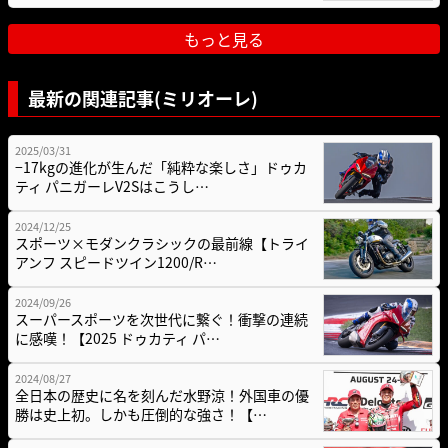
もっと見る
最新の関連記事(ミリオーレ)
2025/03/31
−17kgの進化が生んだ「純粋な楽しさ」ドゥカ
ティ パニガーレV2Sはこうし…
2024/12/25
スポーツ×モダンクラシックの最前線【トライ
アンフ スピードツイン1200/R…
2024/09/26
スーパースポーツを次世代に繋ぐ！衝撃の連続
に感嘆！【2025 ドゥカティ パ…
2024/08/27
全日本の歴史に名を刻んだ水野涼！外国車の優
勝は史上初。しかも圧倒的な強さ！【…