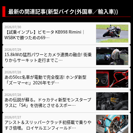
最新の関連記事(新型バイク(外国車／輸入車))
2026/07/30
【試乗インプレ】ビモータ KB998 Rimini｜
WSBKで勝つための69…
2026/07/29
15.8kWの猛烈パワーとカメラ連携の融合! 街乗
りからサーキット走行までこ…
2026/07/28
あの50cc名車が電動で完全復活! ホンダ新型
「ズーマーe:」2026年モデ…
2026/07/28
あの伝説が蘇る。ドゥカティ新型モンスタープ
ラスに「S4」を彷彿とさせるスポー…
2026/07/27
アシスト＆スリッパークラッチ初搭載で乗りや
すさ倍増。 ロイヤルエンフィールド…