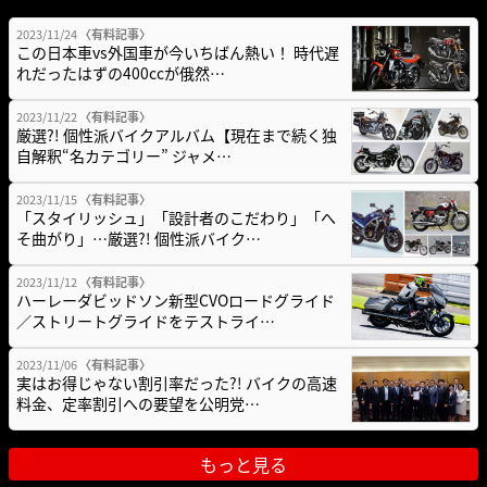
2023/11/24
〈有料記事〉
この日本車vs外国車が今いちばん熱い！ 時代遅
れだったはずの400ccが俄然…
2023/11/22
〈有料記事〉
厳選?! 個性派バイクアルバム【現在まで続く独
自解釈“名カテゴリー” ジャメ…
2023/11/15
〈有料記事〉
「スタイリッシュ」「設計者のこだわり」「へ
そ曲がり」…厳選?! 個性派バイク…
2023/11/12
〈有料記事〉
ハーレーダビッドソン新型CVOロードグライド
／ストリートグライドをテストライ…
2023/11/06
〈有料記事〉
実はお得じゃない割引率だった?! バイクの高速
料金、定率割引への要望を公明党…
もっと見る