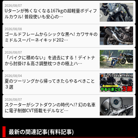
2026/08/07
Uターンが怖くなくなる167kgの超軽量ボディフ
ルカウル! 普段使いも安心の…
2026/08/08
ゴールドフレームからシックな黒へ! カワサキの
ミドルスーパーネイキッド202…
2026/08/07
「バイクに積めない」を過去にする！デイトナ
から肘掛け＆高さ調整枕つきの極上ハ…
2026/08/04
夏のツーリングから帰ってきたらやるべきこと
３選
2026/08/07
スクーターがシフトダウンの時代へ!? 幻の名車
に電子制御CVT搭載モデルなど…
最新の関連記事(有料記事)