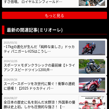
すさ倍増。 ロイヤルエンフィールド…
もっと見る
最新の関連記事(ミリオーレ)
2025/03/31
−17kgの進化が生んだ「純粋な楽しさ」ドゥカ
ティ パニガーレV2Sはこうし…
2024/12/25
スポーツ×モダンクラシックの最前線【トライ
アンフ スピードツイン1200/R…
2024/09/26
スーパースポーツを次世代に繋ぐ！衝撃の連続
に感嘆！【2025 ドゥカティ パ…
2024/08/27
全日本の歴史に名を刻んだ水野涼！外国車の優
勝は史上初。しかも圧倒的な強さ！【…