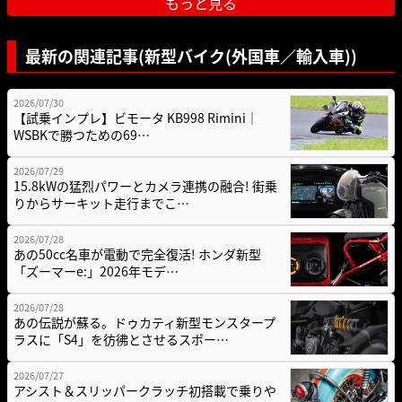
もっと見る
最新の関連記事(新型バイク(外国車／輸入車))
2026/07/30
【試乗インプレ】ビモータ KB998 Rimini｜
WSBKで勝つための69…
2026/07/29
15.8kWの猛烈パワーとカメラ連携の融合! 街乗
りからサーキット走行までこ…
2026/07/28
あの50cc名車が電動で完全復活! ホンダ新型
「ズーマーe:」2026年モデ…
2026/07/28
あの伝説が蘇る。ドゥカティ新型モンスタープ
ラスに「S4」を彷彿とさせるスポー…
2026/07/27
アシスト＆スリッパークラッチ初搭載で乗りや