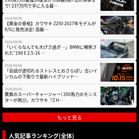
で! 237万円で手に入る最…
2026/08/06
【黄金の骨格】カワサキ Z250 2027年モデルが
9/5に発売決定! 高級…
2026/08/06
「いくらなんでも大げさ過ぎ…」BMWに嘲笑さ
れた“190 E 2.5-16 …
2026/08/06
「会話が途切れるストレスとおさらば!」古いイ
ンカムの下取りで最新ハイブリッド…
2026/08/05
驚異のスーパーチャージャー! 200馬力のモンス
ターが再び。カワサキ「Z H…
もっと見る
人気記事ランキング(全体)