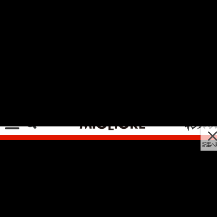
記事へ戻る
[画像 No.4/33]ネオ・カフェレーサーの予感。英
国旧車風はもちろん、もっとモダンなスタイルに
も！【ロイヤルエンフィールド コンチネンタル
GT650 試乗】
2023/10/19