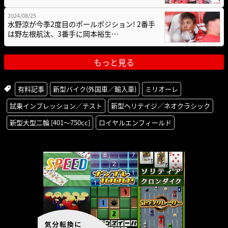
2024/08/25
水野涼が今季2度目のポールポジション! 2番手
は野左根航汰、3番手に岡本裕生…
もっと見る
有料記事
新型バイク(外国車／輸入車)
ミリオーレ
試乗インプレッション／テスト
新型ヘリテイジ／ネオクラシック
新型大型二輪 [401〜750cc]
ロイヤルエンフィールド