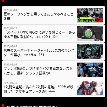
2026/08/04
夏のツーリングから帰ってきたらやるべきこと
３選
2026/07/29
「スイッチONで明らかに違いを感じる…」あら
ゆる車種に取付OK。コンパクトボ…
2026/08/05
驚異のスーパーチャージャー! 200馬力のモンス
ターが再び。カワサキ「Z H…
2026/08/05
ブレンボ6基のカブ!? 脳がバグる異常なカスタ
ムから、最新Eクラッチ搭載のC…
2026/07/31
4気筒全盛期に挑んだ2気筒の意地。600台が殺
到した”アマチュアレースの甲子…