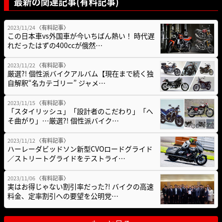
最新の関連記事(有料記事)
2023/11/24
〈有料記事〉
この日本車vs外国車が今いちばん熱い！ 時代遅
れだったはずの400ccが俄然…
2023/11/22
〈有料記事〉
厳選?! 個性派バイクアルバム【現在まで続く独
自解釈“名カテゴリー” ジャメ…
2023/11/15
〈有料記事〉
「スタイリッシュ」「設計者のこだわり」「へ
そ曲がり」…厳選?! 個性派バイク…
2023/11/12
〈有料記事〉
ハーレーダビッドソン新型CVOロードグライド
／ストリートグライドをテストライ…
2023/11/06
〈有料記事〉
実はお得じゃない割引率だった?! バイクの高速
料金、定率割引への要望を公明党…