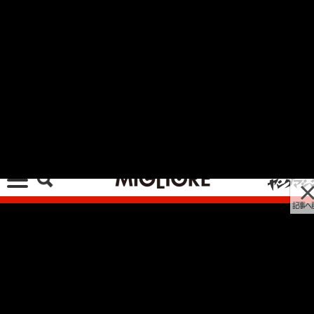
記事へ戻る
[画像 No.2/33]ネオ・カフェレーサーの予感。英
国旧車風はもちろん、もっとモダンなスタイルに
も！【ロイヤルエンフィールド コンチネンタル
GT650 試乗】
2023/10/19