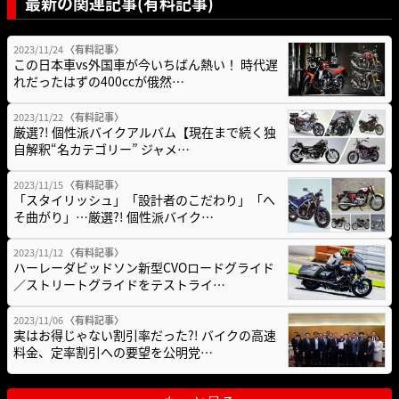
最新の関連記事(有料記事)
2023/11/24
〈有料記事〉
この日本車vs外国車が今いちばん熱い！ 時代遅
れだったはずの400ccが俄然…
2023/11/22
〈有料記事〉
厳選?! 個性派バイクアルバム【現在まで続く独
自解釈“名カテゴリー” ジャメ…
2023/11/15
〈有料記事〉
「スタイリッシュ」「設計者のこだわり」「へ
そ曲がり」…厳選?! 個性派バイク…
2023/11/12
〈有料記事〉
ハーレーダビッドソン新型CVOロードグライド
／ストリートグライドをテストライ…
2023/11/06
〈有料記事〉
実はお得じゃない割引率だった?! バイクの高速
料金、定率割引への要望を公明党…