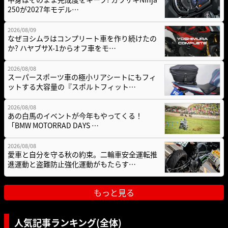
250が2027年モデル…
2026/08/09
なぜヨシムラはコンプリート車を作り続けたの
か? ハヤブサX-1からオフ車をモ…
2026/08/08
スーパースポーツ車の極小リアシートにもフィ
ットする大容量の『スポルトフィット…
2026/08/08
あの白馬のイベントが今年もやってくる！
「BMW MOTORRAD DAYS …
2026/08/08
愛車と自分を守る秋の約束。二輪車安全運転推
進運動と盗難防止強化運動がもたらす…
もっと見る
人気記事ランキング(全体)