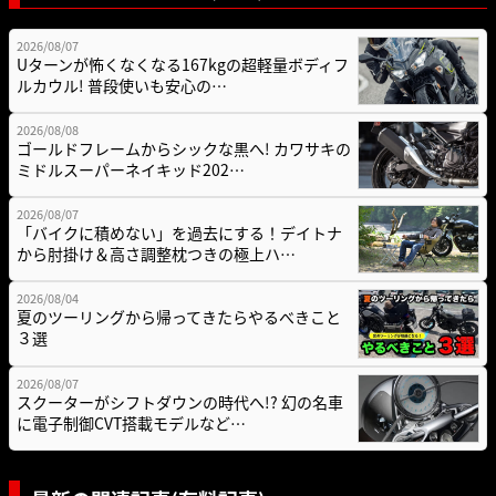
2026/08/07
Uターンが怖くなくなる167kgの超軽量ボディフ
ルカウル! 普段使いも安心の…
2026/08/08
ゴールドフレームからシックな黒へ! カワサキの
ミドルスーパーネイキッド202…
2026/08/07
「バイクに積めない」を過去にする！デイトナ
から肘掛け＆高さ調整枕つきの極上ハ…
2026/08/04
夏のツーリングから帰ってきたらやるべきこと
３選
2026/08/07
スクーターがシフトダウンの時代へ!? 幻の名車
に電子制御CVT搭載モデルなど…