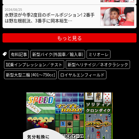
2024/08/25
水野涼が今季2度目のポールポジション! 2番手
は野左根航汰、3番手に岡本裕生…
もっと見る
有料記事
新型バイク(外国車／輸入車)
ミリオーレ
試乗インプレッション／テスト
新型ヘリテイジ／ネオクラシック
新型大型二輪 [401〜750cc]
ロイヤルエンフィールド