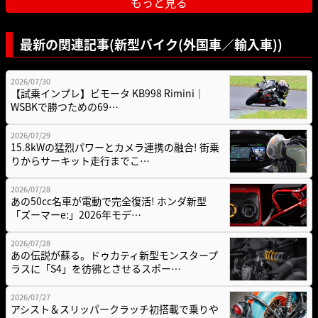
もっと見る
最新の関連記事(新型バイク(外国車／輸入車))
2026/07/30
【試乗インプレ】ビモータ KB998 Rimini｜
WSBKで勝つための69…
2026/07/29
15.8kWの猛烈パワーとカメラ連携の融合! 街乗
りからサーキット走行までこ…
2026/07/28
あの50cc名車が電動で完全復活! ホンダ新型
「ズーマーe:」2026年モデ…
2026/07/28
あの伝説が蘇る。ドゥカティ新型モンスタープ
ラスに「S4」を彷彿とさせるスポー…
2026/07/27
アシスト＆スリッパークラッチ初搭載で乗りや