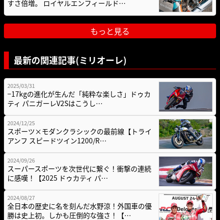
すさ倍増。 ロイヤルエンフィールド…
もっと見る
最新の関連記事(ミリオーレ)
2025/03/31
−17kgの進化が生んだ「純粋な楽しさ」ドゥカ
ティ パニガーレV2Sはこうし…
2024/12/25
スポーツ×モダンクラシックの最前線【トライ
アンフ スピードツイン1200/R…
2024/09/26
スーパースポーツを次世代に繋ぐ！衝撃の連続
に感嘆！【2025 ドゥカティ パ…
2024/08/27
全日本の歴史に名を刻んだ水野涼！外国車の優
勝は史上初。しかも圧倒的な強さ！【…