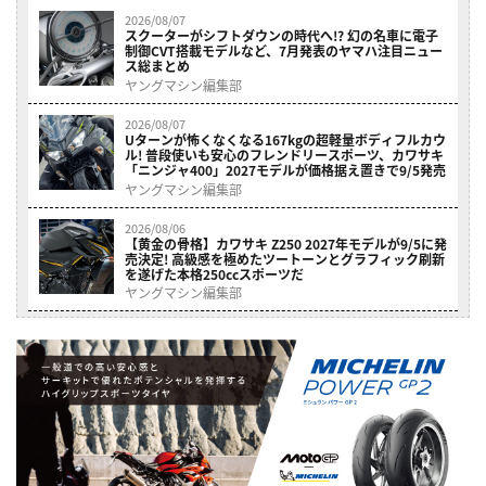
2026/08/07
スクーターがシフトダウンの時代へ!? 幻の名車に電子
制御CVT搭載モデルなど、7月発表のヤマハ注目ニュー
ス総まとめ
ヤングマシン編集部
2026/08/07
Uターンが怖くなくなる167kgの超軽量ボディフルカウ
ル! 普段使いも安心のフレンドリースポーツ、カワサキ
「ニンジャ400」2027モデルが価格据え置きで9/5発売
ヤングマシン編集部
2026/08/06
【黄金の骨格】カワサキ Z250 2027年モデルが9/5に発
売決定! 高級感を極めたツートーンとグラフィック刷新
を遂げた本格250ccスポーツだ
ヤングマシン編集部