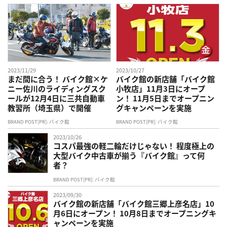
2023/11/29
2023/10/27
まだ間に合う！ バイク館×ケ
バイク館の新店舗「バイク館
ニー佐川のライディングスク
小牧店」11月3日にオープ
ールが12月4日に三共自動車
ン！ 11月5日までオープニン
教習所（埼玉県）で開催
グキャンペーンを実施
BRAND POST[PR]: バイク館
BRAND POST[PR]: バイク館
2023/10/26
コスパ最強の軽二輪だけじゃない！ 程度極上の
大型バイク中古車が揃う『バイク館』って何
者？
BRAND POST[PR]: バイク館
2023/09/30
バイク館の新店舗「バイク館三郷上彦名店」10
月6日にオープン！ 10月8日までオープニングキ
ャンペーンを実施