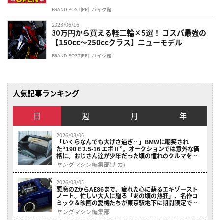
BRAND POST[PR]: バイク館
2023/06/16
30万円から買える軽二輪×5選！ コスパ最強の
【150cc〜250ccクラス】ニューモデル
BRAND POST[PR]: バイク館
人気記事ランキング
日
週
月
年
2026/08/06
「いくらなんでも大げさ過ぎ…」BMWに嘲笑され
た“190 E 2.5-16 エボⅡ”。オークションでは意外な価
格に。おじさん達が少年だった頃の憧れのクルマを深
堀り
ヤングマシン編集部(ナカ)
2026/08/05
悪魔のZからAE86まで、疲れた心に蘇るエキゾースト
ノート。忙しい大人に贈る「あの頃の熱狂」、名作コ
ミック＆映画の愛機たちが東京駅地下に期間限定で集
結！
ヤングマシン編集部