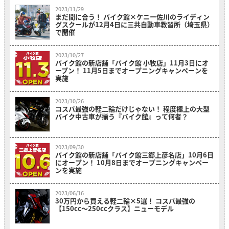
2023/11/29
まだ間に合う！ バイク館×ケニー佐川のライディン
グスクールが12月4日に三共自動車教習所（埼玉県）
で開催
2023/10/27
バイク館の新店舗「バイク館 小牧店」11月3日にオ
ープン！ 11月5日までオープニングキャンペーンを
実施
2023/10/26
コスパ最強の軽二輪だけじゃない！ 程度極上の大型
バイク中古車が揃う『バイク館』って何者？
2023/09/30
バイク館の新店舗「バイク館三郷上彦名店」10月6日
にオープン！ 10月8日までオープニングキャンペー
ンを実施
2023/06/16
30万円から買える軽二輪×5選！ コスパ最強の
【150cc〜250ccクラス】ニューモデル