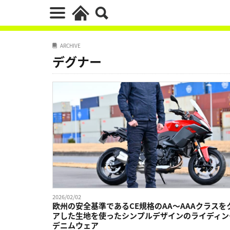
ARCHIVE
デグナー
2026/02/02
欧州の安全基準であるCE規格のAA〜AAAクラスを
アした生地を使ったシンプルデザインのライディン
デニムウェア