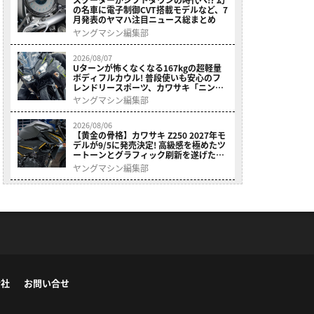
の名車に電子制御CVT搭載モデルなど、7
月発表のヤマハ注目ニュース総まとめ
ヤングマシン編集部
2026/08/07
Uターンが怖くなくなる167kgの超軽量
ボディフルカウル! 普段使いも安心のフ
レンドリースポーツ、カワサキ「ニンジ
ャ400」2027モデルが価格据え置きで
ヤングマシン編集部
9/5発売
2026/08/06
【黄金の骨格】カワサキ Z250 2027年モ
デルが9/5に発売決定! 高級感を極めたツ
ートーンとグラフィック刷新を遂げた本
格250ccスポーツだ
ヤングマシン編集部
会社
お問い合せ