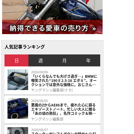
人気記事ランキング
日
週
月
年
2026/08/06
「いくらなんでも大げさ過ぎ…」BMWに
嘲笑された“190 E 2.5-16 エボⅡ”。オー
クションでは意外な価格に。おじさん達
が少年だった頃の憧れのクルマを深堀り
ヤングマシン編集部(ナカ)
2026/08/05
悪魔のZからAE86まで、疲れた心に蘇る
エキゾーストノート。忙しい大人に贈る
「あの頃の熱狂」、名作コミック＆映画
の愛機たちが東京駅地下に期間限定で集
ヤングマシン編集部
結！
2026/08/07
スクーターがシフトダウンの時代へ!? 幻