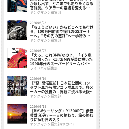
が醸し出す、どこまでも走りたくなる
官能美。ツアラーの常識を変える
BMWの直6コンセプト「Vision
ヤングマシン編集部
K18」が公開
2026/05/22
「ちょうどいい」からどこへでも行け
る。100万円前後で憧れのGSオーナ
ーへ。“その先の悪路”へ一歩踏み出
させてくれるミドルアドベンチャーが
ヤングマシン編集部
登場【BMW F 450 GS】
2026/03/27
「えっ、これBMWなの？」「イタ車
かと思った」K1はBMWが夢に描いた
1990年代のスーパードリームバイク
を具現化、市販したもの
ライドハイ編集部
2026/03/19
【”祭”開催直前】日本初公開のコン
セプト車から限定コラボ車まで。各メ
ーカーの独自の世界観に浸れる大阪モ
ーターサイクルショーまとめ
ヤングマシン編集部
2026/03/18
【BMWツーリング：R1300RT】伊豆
黄昏浪漫行〜一日の終わり、旅の終わ
りに拝む日の入り
ヤングマシン編集部(サカイ)