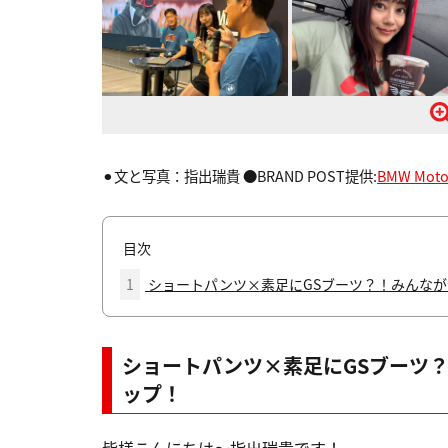
⚫︎文と写真：指出瑞貴 ●BRAND POST提供:
BMW Moto
目次
1
ショートパンツ×素足にGSブーツ？！みんなが気
ショートパンツ×素足にGSブーツ？
ップ！