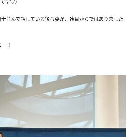
たです♡）
同士並んで話している後ろ姿が、遠目からではありました
ら…！