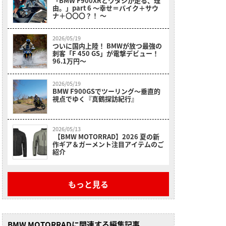
「BMW F900XRとワタシが走る、理
由。」part 6 〜幸せ＝バイク＋サウ
ナ＋〇〇〇？！ 〜
2026/05/19
ついに国内上陸！ BMWが放つ最強の
刺客「F 450 GS」が電撃デビュー！
96.1万円〜
2026/05/19
BMW F900GSでツーリング〜垂直的
視点でゆく『真鶴探訪紀行』
2026/05/13
【BMW MOTORRAD】2026 夏の新
作ギア＆ガーメント注目アイテムのご
紹介
もっと見る
BMW MOTORRADに関連する編集記事