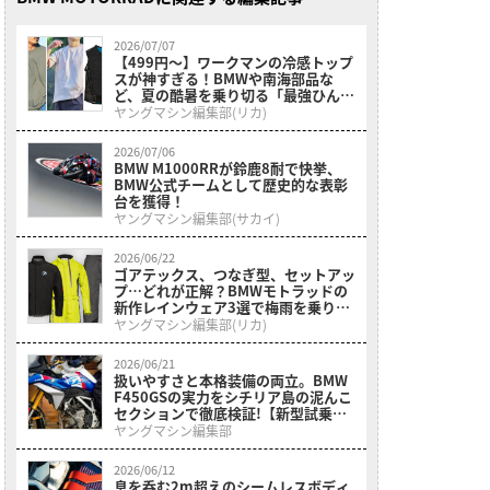
2026/07/07
【499円〜】ワークマンの冷感トップ
スが神すぎる！BMWや南海部品な
ど、夏の酷暑を乗り切る「最強ひんや
りインナー」特集
ヤングマシン編集部(リカ)
2026/07/06
BMW M1000RRが鈴鹿8耐で快挙、
BMW公式チームとして歴史的な表彰
台を獲得！
ヤングマシン編集部(サカイ)
2026/06/22
ゴアテックス、つなぎ型、セットアッ
プ…どれが正解？BMWモトラッドの
新作レインウェア3選で梅雨を乗り切
る
ヤングマシン編集部(リカ)
2026/06/21
扱いやすさと本格装備の両立。BMW
F450GSの実力をシチリア島の泥んこ
セクションで徹底検証!【新型試乗イ
ンプレ】
ヤングマシン編集部
2026/06/12
息を呑む2m超えのシームレスボディ