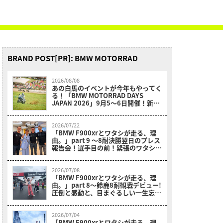
BRAND POST[PR]: BMW MOTORRAD
2026/08/08
あの白馬のイベントが今年もやってく
る！「BMW MOTORRAD DAYS
JAPAN 2026」9月5〜6日開催！新型
F450GSの解体ショーに最大28度ヒル
クライムも必見！
2026/07/22
「BMW F900xrとワタシが走る、理
由。」part 9 〜8耐決勝翌日のプレス
報告会！選手目の前！緊張のワタシ！
不思議！〜
2026/07/08
「BMW F900xrとワタシが走る、理
由。」part 8〜鈴鹿8耐観戦デビュー!
圧倒と感動と、目まぐるしい一生忘れ
られない1日〜
2026/07/04
「BMW F900xrとワタシが走る、理