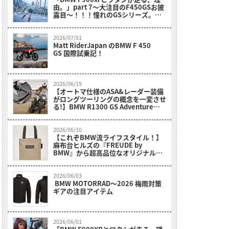
由。」part 7～大注目のF450GSお披
露目～！！！憧れのGSシリーズ。女
性、小柄さん、リターンライダーさん
も〇〇のおかげでスイスイ乗れそう
だ？！～
2026/07/01
Matt RiderJapan のBMW F 450
GS 国際試乗記！
2026/06/19
【オートマ仕様のASA&レーダー装備
がロングツーリングの概念を一変させ
る!】BMW R1300 GS Adventure
Touring ASA試乗レポート
2026/06/10
【これぞBMW流ライフスタイル！】
麻布台ヒルズの『FREUDE by
BMW』から超高品位なオリジナルア
イテムが新登場！
2026/06/03
BMW MOTORRAD〜2026 梅雨対策
ギアの注目アイテム
2026/06/01