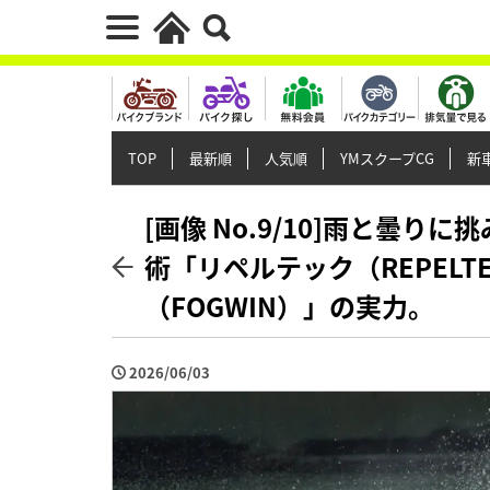
TOP
最新順
人気順
YMスクープCG
新車
[画像 No.9/10]雨と曇
術「リペルテック（REPEL
（FOGWIN）」の実力。
2026/06/03