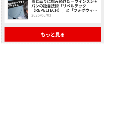
雨と曇りに挑み続けた―ウインズジャ
パンの独自技術「リペルテック
（REPELTECH）」と「フォグウィン
（FOGWIN）」の実力。
2026/06/03
もっと見る