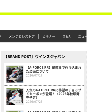
ツ
メンテ＆レストア
ビギナー
Q＆A
ニュース＆トピックス
【BRAND POST】ウインズジャパン
【A-FORCE RR】細部まで作り込まれ
た装備について
2026/07/17
人気のA-FORCE RRに待望のチョップ
ドカーボンが登場！（2026年秋頃発
売予定）
2026/07/23