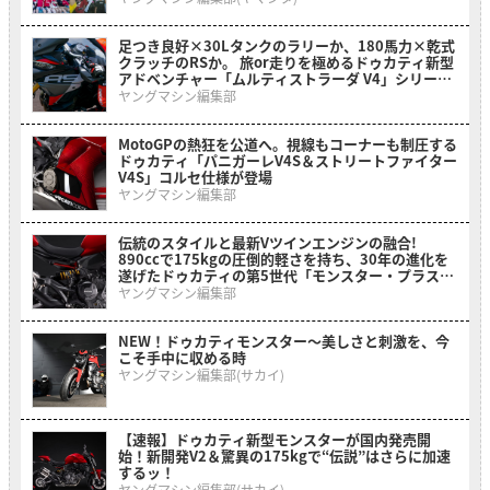
足つき良好×30Lタンクのラリーか、180馬力×乾式
クラッチのRSか。 旅or走りを極めるドゥカティ新型
アドベンチャー「ムルティストラーダ V4」シリーズ
2026年モデルがいよいよ日本上陸
ヤングマシン編集部
MotoGPの熱狂を公道へ。視線もコーナーも制圧する
ドゥカティ「パニガーレV4S＆ストリートファイター
V4S」コルセ仕様が登場
ヤングマシン編集部
伝統のスタイルと最新Vツインエンジンの融合!
890ccで175kgの圧倒的軽さを持ち、30年の進化を
遂げたドゥカティの第5世代「モンスター・プラス」
がいよいよ日本上陸
ヤングマシン編集部
NEW！ドゥカティモンスター〜美しさと刺激を、今
こそ手中に収める時
ヤングマシン編集部(サカイ)
【速報】ドゥカティ新型モンスターが国内発売開
始！新開発V2＆驚異の175kgで“伝説”はさらに加速
するッ！
ヤングマシン編集部(サカイ)