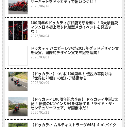
サーキットをドゥカティで覆いつくせ！
2026/06/18
100周年のドゥカティが鈴鹿で牙を剥く！ 3大最新鋭
マシン日本初上陸＆体験型メガイベントを見逃す
な！
2026/06/04
ドゥカティ パニガーレV4が2025年グッドデザイン賞
を受賞、国際的デザイン賞で三冠を達成！
2026/03/01
【ドゥカティ】ついに100周年！ 伝説の幕開けは
「世界に20個」の超レア装備から
2026/02/09
【ドゥカティ100周年記念企画】 ドゥカティ生誕1世
紀！ 伝統のLツイン＆V4を体感する「ライド・ザ・
センチュリーフェア」が開催中だ！
2026/01/21
【ドゥカティ ムルティストラーダV4S】4in1バイク