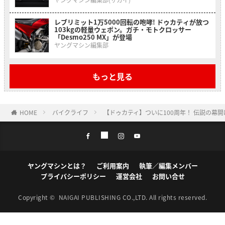
レブリミット1万5000回転の咆哮! ドゥカティが放つ
103kgの軽量ウェポン。ガチ・モトクロッサー
「Desmo250 MX」が登場
ヤングマシン編集部
もっと見る
HOME
バイクライフ
【ドゥカティ】ついに100周年！ 伝説の幕
ヤングマシンとは？
ご利用案内
執筆／編集メンバー
プライバシーポリシー
運営会社
お問い合せ
Copyright ©
NAIGAI PUBLISHING CO.,LTD.
All rights reserved.