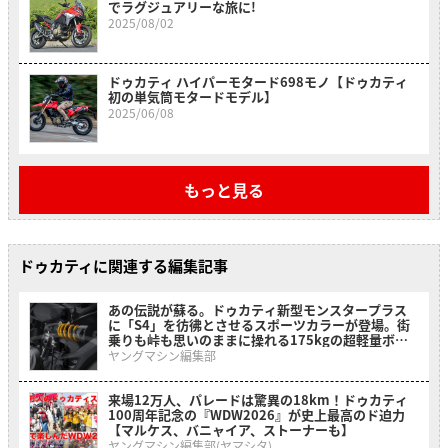
でラグジュアリーな旅に!
2025/08/02
ドゥカティ ハイパーモタード698モノ【ドゥカティ
初の単気筒モタードモデル】
2025/06/08
もっと見る
ドゥカティに関連する編集記事
あの伝説が蘇る。ドゥカティ新型モンスタープラス
に「S4」を彷彿とさせるスポーツカラーが登場。街
乗りも峠も思いのままに操れる175kgの超軽量ボデ
ィ!
ヤングマシン編集部
来場12万人、パレードは驚異の18km！ドゥカティ
100周年記念の『WDW2026』が史上最高のド迫力
【マルケス、バニャイア、ストーナーも】
ヤングマシン編集部(ヤマシタ)