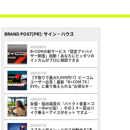
BRAND POST[PR]: サイン・ハウス
2026/08/01
B+COMの新サービス「認定アドバイ
ザー制度」始動！あなたにピッタリの
インカムがプロに相談できる
2026/07/30
【下取りで最大9,000円!?】ビーコム
ユーザー必見！最新「B+COM 7X /
EVO」に乗り換えられる“お得なキャ
ンペーン”がスタート！
2026/07/30
女優・指出瑞貴の『バイク×音楽×コ
ーヒーdiary(仮）』その１４〜夏はバ
イク乗る＝アイスがセット ですよ
ね？！ちょっとそこまでツーリングだ
よ！～
2026/07/10
スズキ×サイン・ハウスが魅せる“本