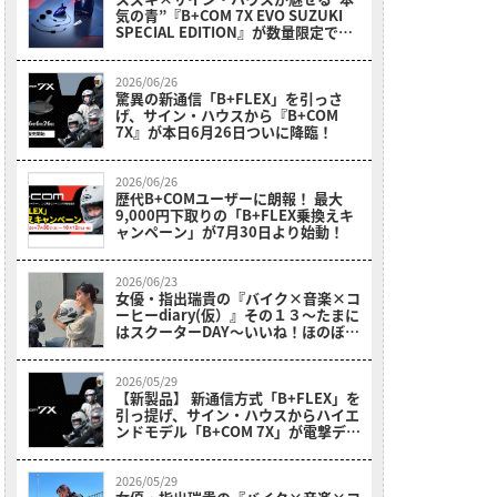
気の青”『B+COM 7X EVO SUZUKI
SPECIAL EDITION』が数量限定で降
臨！
2026/06/26
驚異の新通信「B+FLEX」を引っさ
げ、サイン・ハウスから『B+COM
7X』が本日6月26日ついに降臨！
2026/06/26
歴代B+COMユーザーに朗報！ 最大
9,000円下取りの「B+FLEX乗換えキ
ャンペーン」が7月30日より始動！
2026/06/23
女優・指出瑞貴の『バイク×音楽×コ
ーヒーdiary(仮）』その１３〜たまに
はスクーターDAY～いいね！ほのぼの
休日with妹♪
2026/05/29
【新製品】 新通信方式「B+FLEX」を
引っ提げ、サイン・ハウスからハイエ
ンドモデル「B+COM 7X」が電撃デビ
ュー!!
2026/05/29