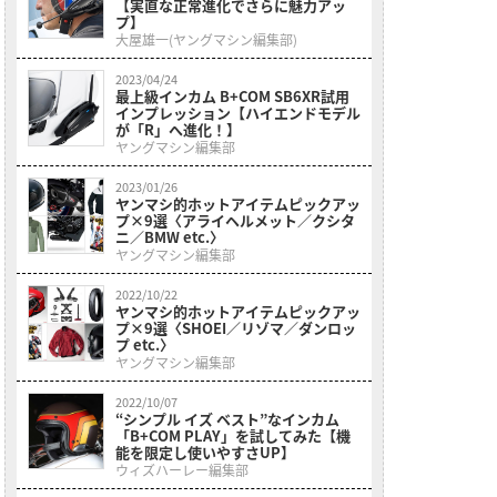
【実直な正常進化でさらに魅力アッ
プ】
大屋雄一(ヤングマシン編集部)
2023/04/24
最上級インカム B+COM SB6XR試用
インプレッション【ハイエンドモデル
が「R」へ進化！】
ヤングマシン編集部
2023/01/26
ヤンマシ的ホットアイテムピックアッ
プ×9選〈アライヘルメット／クシタ
ニ／BMW etc.〉
ヤングマシン編集部
2022/10/22
ヤンマシ的ホットアイテムピックアッ
プ×9選〈SHOEI／リゾマ／ダンロッ
プ etc.〉
ヤングマシン編集部
2022/10/07
“シンプル イズ ベスト”なインカム
「B+COM PLAY」を試してみた【機
能を限定し使いやすさUP】
ウィズハーレー編集部