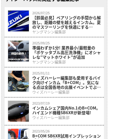
2026/07/25
【鈴菌必見】ペアリングの手間から解
放し、距離の壁を越えるインカム。夏
のマスツーリングを快適にする
B+COM「7X EVO」にスズキ専用カラ
ヤングマシン編集部
ーが登場
2025/09/25
準備わずか1分! 業界最小/最軽量の
「ポケッタブル高圧洗浄機」にオシャ
レな”マットホワイト”が追加
ヤングマシン編集部
2025/01/11
ウィズハーレー編集部も愛用するバイ
ク向けインカム「B+COM」。気にな
る点は全国各地の出展イベントでぶつ
けてみよう!
ウィズハーレー編集部
2023/07/19
インカムシェア国内No.1のB+COM。
ハイエンド機種SB6XRが新登場!
ウィズハーレー編集部
2023/05/26
B+COM SB6XR試用インプレッション