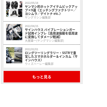
2022/05/18
ヤンマシ的ホットアイテムピックアッ
プ×9選〈エッチングファクトリー／
ヨシムラ／デイトナ etc.〉
ヤングマシン編集部
2022/04/15
サインハウス バイブレーションガー
ド試用インプレ【高周波振動を低周波
に変換してダメージ軽減】
大屋雄一(ヤングマシン編集部)
2022/02/01
ロングツーリングラリー・SSTRで重
宝したスマホホルダー＆インカム〈サ
インハウス〉
ウィズハーレー編集部
もっと見る