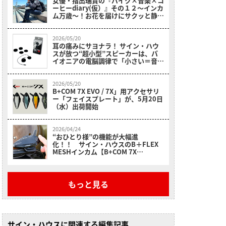
女優・指出瑞貴の『バイク×音楽×コ
ーヒーdiary(仮）』その１２〜インカ
ム万歳～！お花を届けにサクッと静岡
へツーリングへ
2026/05/20
耳の痛みにサヨナラ！ サイン・ハウ
スが放つ“超小型”スピーカーは、パ
イオニアの電脳調律で「小さい＝音が
悪い」の常識を覆すッ!!
2026/05/20
B+COM 7X EVO / 7X」用アクセサリ
ー「フェイスプレート」が、5月20日
（水）出荷開始
2026/04/24
“おひとり様”の機能が大幅進
化！！ サイン・ハウスのB＋FLEX
MESHインカム【B+COM 7X
EVO（ビーコム セブンエックス エ
ボ）】
もっと見る
サイン・ハウスに関連する編集記事