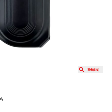
画像(5枚)
格