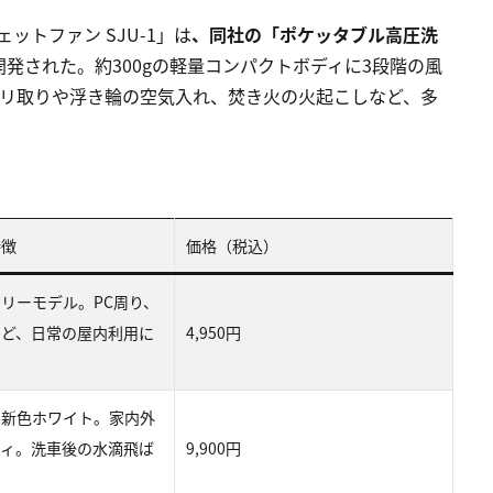
ットファン SJU-1」は
、同社の「ポケッタブル高圧洗
発された。約300gの軽量コンパクトボディに3段階の風
コリ取りや浮き輪の空気入れ、焚き火の火起こしなど、多
特徴
価格（税込）
リーモデル。PC周り、
など、日常の屋内利用に
4,950円
の新色ホワイト。家内外
ティ。洗車後の水滴飛ば
9,900円