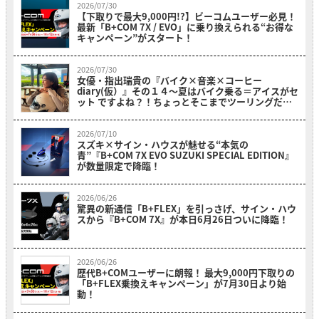
2026/07/30
【下取りで最大9,000円!?】ビーコムユーザー必見！
最新「B+COM 7X / EVO」に乗り換えられる“お得な
キャンペーン”がスタート！
2026/07/30
女優・指出瑞貴の『バイク×音楽×コーヒー
diary(仮）』その１４〜夏はバイク乗る＝アイスがセ
ット ですよね？！ちょっとそこまでツーリングだ
よ！～
2026/07/10
スズキ×サイン・ハウスが魅せる“本気の
青”『B+COM 7X EVO SUZUKI SPECIAL EDITION』
が数量限定で降臨！
2026/06/26
驚異の新通信「B+FLEX」を引っさげ、サイン・ハウ
スから『B+COM 7X』が本日6月26日ついに降臨！
2026/06/26
歴代B+COMユーザーに朗報！ 最大9,000円下取りの
「B+FLEX乗換えキャンペーン」が7月30日より始
動！