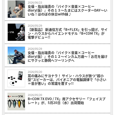
2026/06/23
女優・指出瑞貴の『バイク×音楽×コーヒー
diary(仮）』その１３〜たまにはスクーターDAY～い
いね！ほのぼの休日with妹♪
2026/05/29
【新製品】 新通信方式「B+FLEX」を引っ提げ、サイ
ン・ハウスからハイエンドモデル「B+COM 7X」が
電撃デビュー!!
2026/05/29
女優・指出瑞貴の『バイク×音楽×コーヒー
diary(仮）』その１２〜インカム万歳～！お花を届け
にサクッと静岡へツーリングへ
2026/05/20
耳の痛みにサヨナラ！ サイン・ハウスが放つ“超小
型”スピーカーは、パイオニアの電脳調律で「小さい
＝音が悪い」の常識を覆すッ!!
2026/05/20
B+COM 7X EVO / 7X」用アクセサリー「フェイスプ
レート」が、5月20日（水）出荷開始