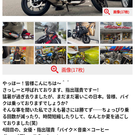
画像(17枚)
画像(17枚)
やっほー！皆様こんにちは～＾＾
さっしーと呼ばれております、指出瑞貴ですー!
猛暑が過ぎ去りましたが、まだまだ暑いこの日本。皆様、バイ
クは乗っておりますでしょうか?
そんな事を聞いた私でさえも暑さには勝てず……ちょっぴり乗
る回数が減ったり、時間短縮したりして、なんとか夏を過ごし
ておりました(笑)
4回目の、女優・指出瑞貴「バイク×音楽×コーヒー