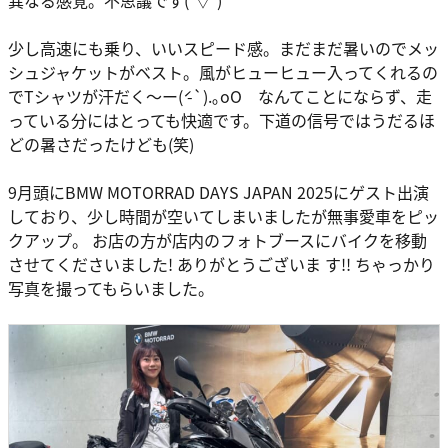
異なる感覚。不思議です(°▽°)
少し高速にも乗り、いいスピード感。まだまだ暑いのでメッ
シュジャケットがベスト。風がヒューヒュー入ってくれるの
でTシャツが汗だく～ー(́ -`).｡oO なんてことにならず、走
っている分にはとっても快適です。下道の信号ではうだるほ
どの暑さだったけども(笑)
9月頭にBMW MOTORRAD DAYS JAPAN 2025にゲスト出演
しており、少し時間が空いてしまいましたが無事愛車をピッ
クアップ。 お店の方が店内のフォトブースにバイクを移動
させてくださいました! ありがとうございま す!! ちゃっかり
写真を撮ってもらいました。