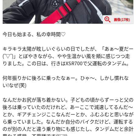
画像(17枚)
今日も始まる、私の幸時間♡
キラキラ太陽が眩しいぐらいの日でしたが、「あぁ～夏だー
(‾▽‾)」とぼやきながら、やや生温かい風を頬に感じつつ走
りました。この日は、行きはXSR700で父運転のタンデム。
何年振りかに後ろに乗ったなぁー。ひゃ～、しかし慣れな
い!なぜ(笑)
なんだかお尻が落ち着かない。子どもの頃からずーっと父の
後ろは乗っていたのだけれど、あーここで減速してるんだ～
とか、ギアチェンジここなんだーとか、ふむふむと思いなが
ら乗っていました。なんだか自分のバイクだけど、運転する
のが別の人だと違う乗り物にも感じたし、タンデムだと余計