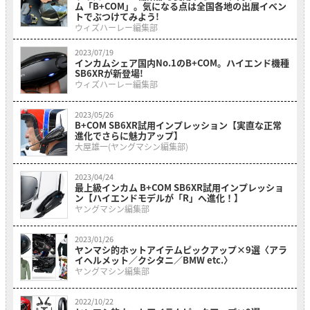
ム「B+COM」。気になる点は全国各地の出展イベン
トでぶつけてみよう!
ウィズハーレー編集部
2023/07/19
インカムシェア国内No.1のB+COM。ハイエンド機種
SB6XRが新登場!
ウィズハーレー編集部
2023/05/26
B+COM SB6XR試用インプレッション【実直な正常
進化でさらに魅力アップ】
大屋雄一(ヤングマシン編集部)
2023/04/24
最上級インカム B+COM SB6XR試用インプレッショ
ン【ハイエンドモデルが「R」へ進化！】
ヤングマシン編集部
2023/01/26
ヤンマシ的ホットアイテムピックアップ×9選〈アラ
イヘルメット／クシタニ／BMW etc.〉
ヤングマシン編集部
2022/10/22