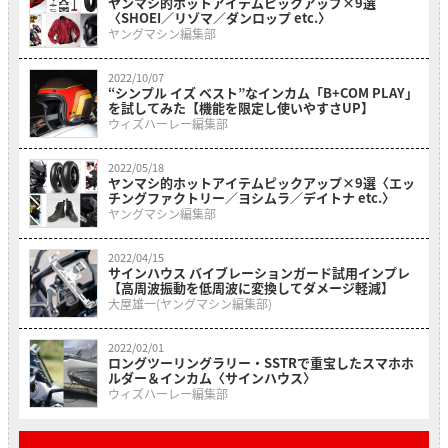
ヤンマシ的ホットアイテムピックアップ×9選
〈SHOEI／リゾマ／ダンロップ etc.〉
ヤングマシン編集部
2022/10/07
“シンプル イズ ベスト”なインカム「B+COM PLAY」
を試してみた【機能を限定し使いやすさUP】
ウィズハーレー編集部
2022/05/18
ヤンマシ的ホットアイテムピックアップ×9選〈エッ
チングファクトリー／ヨシムラ／デイトナ etc.〉
ヤングマシン編集部
2022/04/15
サインハウス バイブレーションガード試用インプレ
【高周波振動を低周波に変換してダメージ軽減】
大屋雄一(ヤングマシン編集部)
2022/02/01
ロングツーリングラリー・SSTRで重宝したスマホホ
ルダー＆インカム〈サインハウス〉
ウィズハーレー編集部