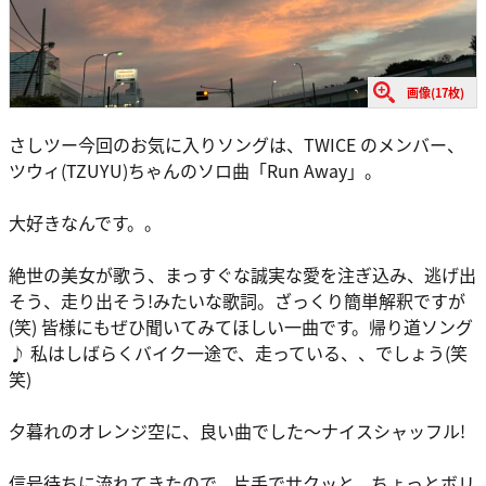
画像(17枚)
さしツー今回のお気に入りソングは、TWICE のメンバー、
ツウィ(TZUYU)ちゃんのソロ曲「Run Away」。
大好きなんです。。
絶世の美女が歌う、まっすぐな誠実な愛を注ぎ込み、逃げ出
そう、走り出そう!みたいな歌詞。ざっくり簡単解釈ですが
(笑) 皆様にもぜひ聞いてみてほしい一曲です。帰り道ソング
♪ 私はしばらくバイク一途で、走っている、、でしょう(笑
笑)
夕暮れのオレンジ空に、良い曲でした～ナイスシャッフル!
信号待ちに流れてきたので、片手でサクッと、ちょっとボリ