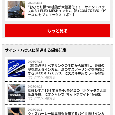
2026/04/24
“おひとり様”の機能が大幅進化！！ サイン・ハウ
スのB＋FLEX MESHインカム【B+COM 7X EVO（ビ
ーコム セブンエックス エボ）】
もっと見る
サイン・ハウスに関連する編集記事
2026/07/25
【鈴菌必見】ペアリングの手間から解放し、距離の
壁を越えるインカム。夏のマスツーリングを快適に
するB+COM「7X EVO」にスズキ専用カラーが登場
ヤングマシン編集部
2025/09/25
準備わずか1分! 業界最小/最軽量の「ポケッタブル高
圧洗浄機」にオシャレな”マットホワイト”が追加
ヤングマシン編集部
2025/01/11
ウィズハーレー編集部も愛用するバイク向けインカ