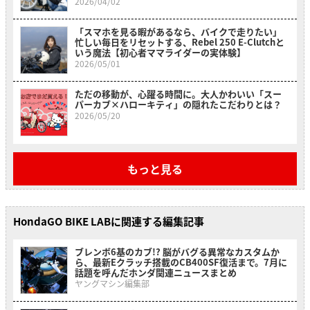
レビュー】
2026/04/02
「スマホを見る暇があるなら、バイクで走りたい」
忙しい毎日をリセットする、Rebel 250 E-Clutchと
いう魔法【初心者ママライダーの実体験】
2026/05/01
ただの移動が、心躍る時間に。大人かわいい「スー
パーカブ×ハローキティ」の隠れたこだわりとは？
2026/05/20
もっと見る
HondaGO BIKE LABに関連する編集記事
ブレンボ6基のカブ!? 脳がバグる異常なカスタムか
ら、最新Eクラッチ搭載のCB400SF復活まで。7月に
話題を呼んだホンダ関連ニュースまとめ
ヤングマシン編集部