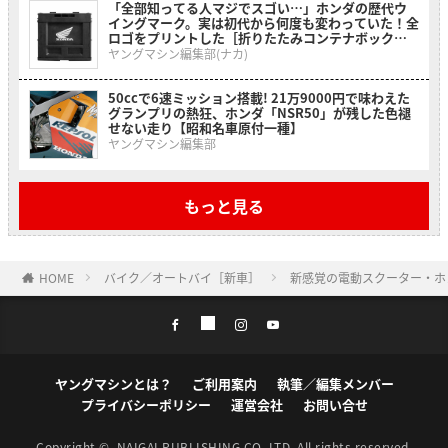
「全部知ってる人マジでスゴい…」ホンダの歴代ウ
イングマーク。実は初代から何度も変わっていた！全
ロゴをプリントした［折りたたみコンテナボックス
ホンダウィングヒストリー］
ヤングマシン編集部(ナカ)
50ccで6速ミッション搭載! 21万9000円で味わえた
グランプリの熱狂、ホンダ「NSR50」が残した色褪
せない走り【昭和名車原付一種】
ヤングマシン編集部
もっと見る
HOME
バイク／オートバイ［新車］
新感覚の電動スクーター・ホン
ヤングマシンとは？
ご利用案内
執筆／編集メンバー
プライバシーポリシー
運営会社
お問い合せ
Copyright ©
NAIGAI PUBLISHING CO.,LTD.
All rights reserved.