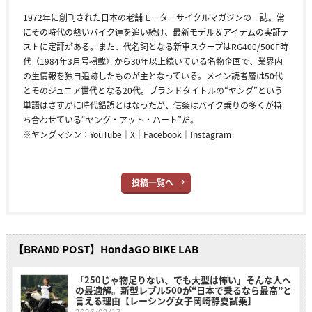
1972年に創刊された日本の老舗モーターサイクルマガジンの一誌。常
にその時代の熱いバイク達を追い続け、最新モデル＆アイテムの実証テ
ストに定評がある。また、代名詞となる新車スクープはRG400/500Γ時
代（1984年3月号掲載）から30年以上続いている名物企画で、業界内
の生情報を独自追跡したものが主となっている。メイン読者層は50代
とそのジュニア世代となる20代。ブランドタイトルの“ヤング”という
単語はさすがに時代錯誤とはなったが、信条はバイク乗りの多くが持
ち合わせている“ヤング・アット・ハート”だ。
※ヤングマシン：
YouTube
｜
X
｜
Facebook
｜
Instagram
投稿一覧へ
【BRAND POST】HondaGO BIKE LAB
「250じゃ物足りない、でも大型は怖い」そんな人へ
の最適解。新型レブル500が“日本で乗るなら最高”と
言える理由【レーシング女子岡崎静夏試乗】
2026/02/17