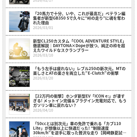
「20馬力で十分、いや、これが最高だ」ベテラン編
集者が新型GB350 Sで久々に“峠の走り”に魂を奪わ
れた理由
2026/03/01
新型CL250カスタム「COOL ADVENTURE STYLE」
徹底解説｜DAYTONA×Dopeが放つ、純正の枠を超
えたワイルドなスクランブラー
2026/03/10
「もう左手は疲れない」レブル250の新次元。MTの
楽しさとATの楽さを両立した“E-Clutch”の衝撃
2026/03/20
【22万円の衝撃】ホンダ新型EV「ICON e:」が凄す
ぎる! メットイン完備＆プラグイン充電対応で、もう
ガソリン車に戻れない？
2026/04/10
「50ccとは別次元」車の免許で乗れる「カブ110
Lite」が想像以上に快適だった! “制限速度
30km/h”を逆手に取った贅沢な走り【岡崎静夏試乗