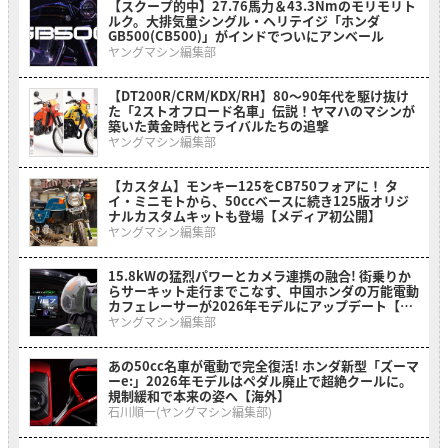
【スクープ的中】27.76馬力＆43.3Nmのモリモリト
ルク。大排気量シングル・ヘリテイジ「ホンダ
GB500(CB500)」がインドでついにアンベール
ヤングマシン編集部
【DT200R/CRM/KDX/RH】80〜90年代を駆け抜け
た「2ストオフロード名車」伝説！ヤマハのマシンが
築いた黄金時代とライバルたちの追撃
ヤングマシン編集部
【カスタム】モンキー125をCB750フォアに！ タ
イ・ミニモトから、50ccベースに続き125版オリジ
ナルカスタムキットも登場【メディア初公開】
ヤングマシン編集部
15.8kWの猛烈パワーとカメラ連携の融合! 街乗りか
らサーキット走行までこなす、中国ホンダの万能電動
カフェレーサーが2026年モデルにアップデート【海
外】
ヤングマシン編集部
あの50cc名車が電動で完全復活! ホンダ新型「ズーマ
ーe:」2026年モデルはペダル廃止で超絶クールに。
規制緩和で本来の姿へ【海外】
石川順一(ヤングマシン編集部)