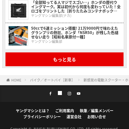
「全部知ってる人マジでスゴい…」ホンダの歴代ウ
イングマーク。実は初代から何度も変わっていた！全
ロゴをプリントした［折りたたみコンテナボックス
ホンダウィングヒストリー］
ヤングマシン編集部(ナカ)
50ccで6速ミッション搭載! 21万9000円で味わえた
グランプリの熱狂、ホンダ「NSR50」が残した色褪
せない走り【昭和名車原付一種】
ヤングマシン編集部
もっと見る
HOME
バイク／オートバイ［新車］
新感覚の電動スクーター・ホン
ヤングマシンとは？
ご利用案内
執筆／編集メンバー
プライバシーポリシー
運営会社
お問い合せ
Copyright ©
NAIGAI PUBLISHING CO.,LTD.
All rights reserved.