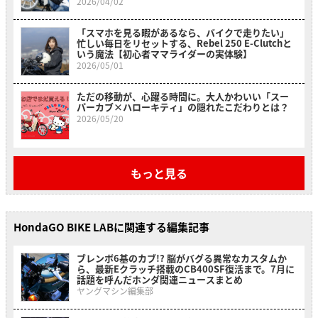
レビュー】
2026/04/02
「スマホを見る暇があるなら、バイクで走りたい」
忙しい毎日をリセットする、Rebel 250 E-Clutchと
いう魔法【初心者ママライダーの実体験】
2026/05/01
ただの移動が、心躍る時間に。大人かわいい「スー
パーカブ×ハローキティ」の隠れたこだわりとは？
2026/05/20
もっと見る
HondaGO BIKE LABに関連する編集記事
ブレンボ6基のカブ!? 脳がバグる異常なカスタムか
ら、最新Eクラッチ搭載のCB400SF復活まで。7月に
話題を呼んだホンダ関連ニュースまとめ
ヤングマシン編集部