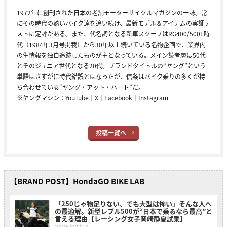
1972年に創刊された日本の老舗モーターサイクルマガジンの一誌。常
にその時代の熱いバイク達を追い続け、最新モデル＆アイテムの実証テ
ストに定評がある。また、代名詞となる新車スクープはRG400/500Γ時
代（1984年3月号掲載）から30年以上続いている名物企画で、業界内
の生情報を独自追跡したものが主となっている。メイン読者層は50代
とそのジュニア世代となる20代。ブランドタイトルの“ヤング”という
単語はさすがに時代錯誤とはなったが、信条はバイク乗りの多くが持
ち合わせている“ヤング・アット・ハート”だ。
※ヤングマシン：
YouTube
｜
X
｜
Facebook
｜
Instagram
投稿一覧へ
【BRAND POST】HondaGO BIKE LAB
「250じゃ物足りない、でも大型は怖い」そんな人へ
の最適解。新型レブル500が“日本で乗るなら最高”と
言える理由【レーシング女子岡崎静夏試乗】
2026/02/17