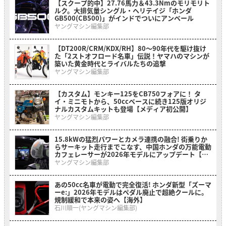
【スクープ的中】27.76馬力＆43.3Nmのモリモリト
ルク。大排気量シングル・ヘリテイジ「ホンダ
GB500(CB500)」がインドでついにアンベール
ヤングマシン編集部
【DT200R/CRM/KDX/RH】80〜90年代を駆け抜け
た「2ストオフロード名車」伝説！ヤマハのマシンが
築いた黄金時代とライバルたちの追撃
ヤングマシン編集部
【カスタム】モンキー125をCB750フォアに！ タ
イ・ミニモトから、50ccベースに続き125版オリジ
ナルカスタムキットも登場【メディア初公開】
ヤングマシン編集部
15.8kWの猛烈パワーとカメラ連携の融合! 街乗りか
らサーキット走行までこなす、中国ホンダの万能電動
カフェレーサーが2026年モデルにアップデート【海
外】
ヤングマシン編集部
あの50cc名車が電動で完全復活! ホンダ新型「ズーマ
ーe:」2026年モデルはペダル廃止で超絶クールに。
規制緩和で本来の姿へ【海外】
石川順一(ヤングマシン編集部)