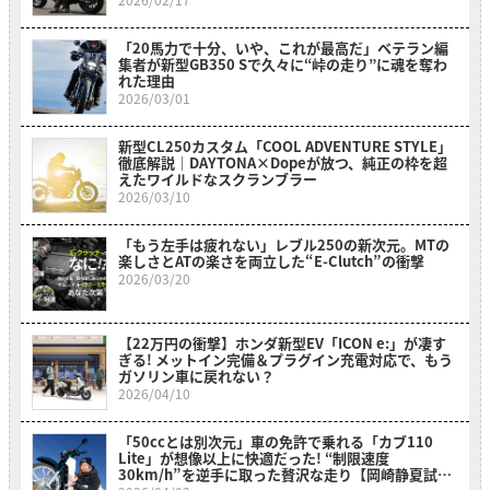
「20馬力で十分、いや、これが最高だ」ベテラン編
集者が新型GB350 Sで久々に“峠の走り”に魂を奪わ
れた理由
2026/03/01
新型CL250カスタム「COOL ADVENTURE STYLE」
徹底解説｜DAYTONA×Dopeが放つ、純正の枠を超
えたワイルドなスクランブラー
2026/03/10
「もう左手は疲れない」レブル250の新次元。MTの
楽しさとATの楽さを両立した“E-Clutch”の衝撃
2026/03/20
【22万円の衝撃】ホンダ新型EV「ICON e:」が凄す
ぎる! メットイン完備＆プラグイン充電対応で、もう
ガソリン車に戻れない？
2026/04/10
「50ccとは別次元」車の免許で乗れる「カブ110
Lite」が想像以上に快適だった! “制限速度
30km/h”を逆手に取った贅沢な走り【岡崎静夏試乗