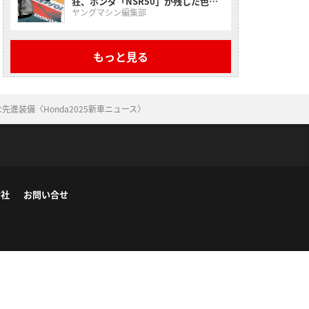
狂、ホンダ「NSR50」が残した色褪
せない走り【昭和名車原付一種】
ヤングマシン編集部
もっと見る
進装備〈Honda2025新車ニュース〉
会社
お問い合せ