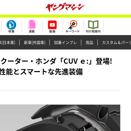
[日本車]
新車[外国車]
試乗インプレ
用品
カスタム＆パー
動スクーター・ホンダ「CUV ｅ:」登場!
性能とスマートな先進装備
〉