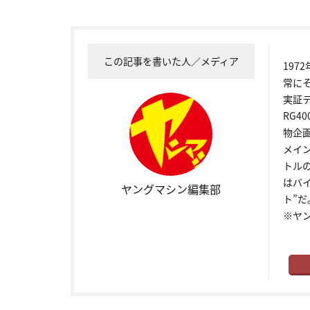
この記事を書いた人／メディア
19
常に
実証
RG4
物企
メイ
トル
はバ
ヤングマシン編集部
ト”だ
※ヤ