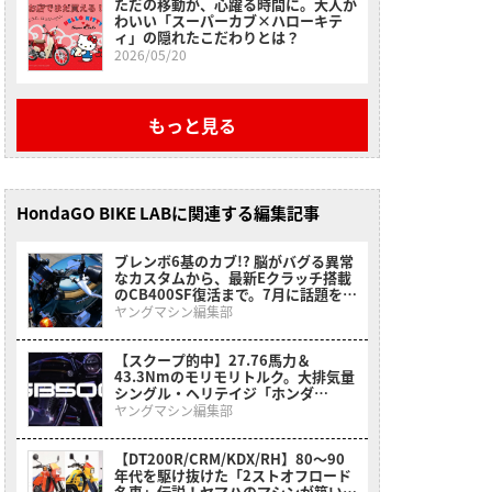
ただの移動が、心躍る時間に。大人か
わいい「スーパーカブ×ハローキテ
ィ」の隠れたこだわりとは？
2026/05/20
もっと見る
HondaGO BIKE LABに関連する編集記事
ブレンボ6基のカブ!? 脳がバグる異常
なカスタムから、最新Eクラッチ搭載
のCB400SF復活まで。7月に話題を呼
んだホンダ関連ニュースまとめ
ヤングマシン編集部
【スクープ的中】27.76馬力＆
43.3Nmのモリモリトルク。大排気量
シングル・ヘリテイジ「ホンダ
GB500(CB500)」がインドでついに
ヤングマシン編集部
アンベール
【DT200R/CRM/KDX/RH】80〜90
年代を駆け抜けた「2ストオフロード
名車」伝説！ヤマハのマシンが築いた