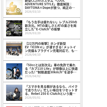
新型CL250カスタム「COOL
ADVENTURE STYLE」徹底解説｜
DAYTONA×Dopeが放つ、純正の枠
を超えたワイルドなスクランブラー
2026/03/10
「もう左手は疲れない」レブル250の
新次元。MTの楽しさとATの楽さを両
立した“E-Clutch”の衝撃
2026/03/20
【22万円の衝撃】ホンダ新型
EV「ICON e:」が凄すぎる! メットイ
ン完備＆プラグイン充電対応で、もう
ガソリン車に戻れない？
2026/04/10
「50ccとは別次元」車の免許で乗れ
る「カブ110 Lite」が想像以上に快適
だった! “制限速度30km/h”を逆手に
取った贅沢な走り【岡崎静夏試乗レビ
2026/04/02
ュー】
「スマホを見る暇があるなら、バイク
で走りたい」忙しい毎日をリセットす
る、Rebel 250 E-Clutchという魔法
【初心者ママライダーの実体験】
2026/05/01