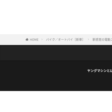
HOME
バイク／オートバイ［新車］
新感覚の電動ス
ヤングマシンと