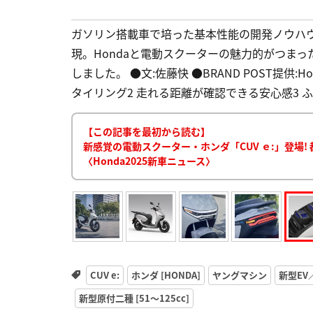
ガソリン搭載車で培った基本性能の開発ノウハウ
現。Hondaと電動スクーターの魅力的がつまっ
しました。 ●文:佐藤快 ●BRAND POST提供:Ho
タイリング2 走れる距離が確認できる安心感3 ふ
【この記事を最初から読む】
新感覚の電動スクーター・ホンダ「CUV ｅ:」登場
〈Honda2025新車ニュース〉
CUV e:
ホンダ [HONDA]
ヤングマシン
新型EV
新型原付二種 [51〜125cc]