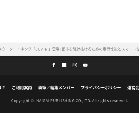
クーター・ホンダ「CUV ｅ:」登場! 都市を駆け抜けるための走行性能とスマートな先
は？
ご利用案内
執筆／編集メンバー
プライバシーポリシー
運営
Copyright ©
NAIGAI PUBLISHING CO.,LTD.
All rights reserved.