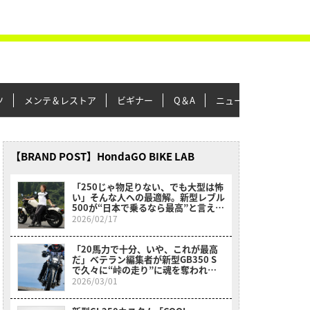
ツ
メンテ＆レストア
ビギナー
Q＆A
ニュース＆トピックス
【BRAND POST】HondaGO BIKE LAB
「250じゃ物足りない、でも大型は怖
い」そんな人への最適解。新型レブル
500が“日本で乗るなら最高”と言える
理由【レーシング女子岡崎静夏試乗】
2026/02/17
「20馬力で十分、いや、これが最高
だ」ベテラン編集者が新型GB350 S
で久々に“峠の走り”に魂を奪われた
理由
2026/03/01