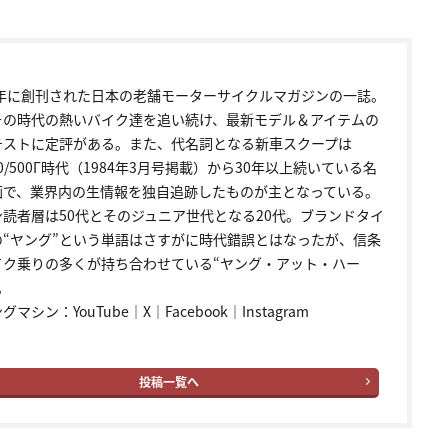
72年に創刊された日本の老舗モーターサイクルマガジンの一誌。
その時代の熱いバイク達を追い続け、最新モデル＆アイテムの
テストに定評がある。また、代名詞となる新車スクープは
00/500Γ時代（1984年3月号掲載）から30年以上続いている名
画で、業界内の生情報を独自追跡したものが主となっている。
ン読者層は50代とそのジュニア世代となる20代。ブランドタイ
の“ヤング”という単語はさすがに時代錯誤とはなったが、信条
イク乗りの多くが持ち合わせている“ヤング・アット・ハー
。
ングマシン：
YouTube
｜
X
｜
Facebook
｜
Instagram
投稿一覧へ