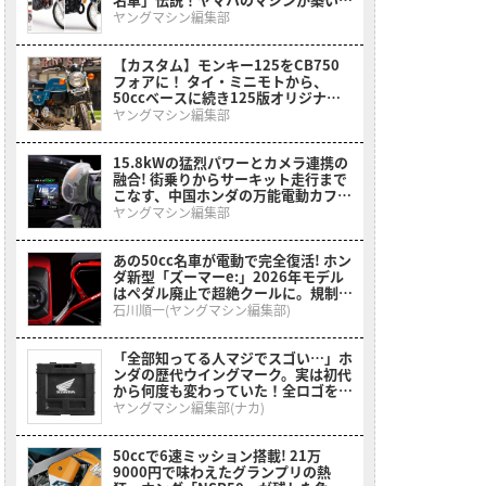
黄金時代とライバルたちの追撃
ヤングマシン編集部
【カスタム】モンキー125をCB750
フォアに！ タイ・ミニモトから、
50ccベースに続き125版オリジナル
カスタムキットも登場【メディア初公
ヤングマシン編集部
開】
15.8kWの猛烈パワーとカメラ連携の
融合! 街乗りからサーキット走行まで
こなす、中国ホンダの万能電動カフェ
レーサーが2026年モデルにアップデ
ヤングマシン編集部
ート【海外】
あの50cc名車が電動で完全復活! ホン
ダ新型「ズーマーe:」2026年モデル
はペダル廃止で超絶クールに。規制緩
和で本来の姿へ【海外】
石川順一(ヤングマシン編集部)
「全部知ってる人マジでスゴい…」ホ
ンダの歴代ウイングマーク。実は初代
から何度も変わっていた！全ロゴをプ
リントした［折りたたみコンテナボッ
ヤングマシン編集部(ナカ)
クス ホンダウィングヒストリー］
50ccで6速ミッション搭載! 21万
9000円で味わえたグランプリの熱