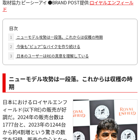
取材協力:ピーシーアイ ●BRAND POST提供:
ロイヤルエンフィール
ド
目次
1
ニューモデル攻勢は一段落。これからは収穫の時期
2
今後も“ピュア”なバイクを作り続ける
3
日本のユーザーはREの真意を理解している
ニューモデル攻勢は一段落。これからは収穫の時
期
日本におけるロイヤルエンフ
ィールド(以下RE)の販売が好
調だ。2024年の販売台数は
1777台と、2023年の1244台
から約4割増という驚きの数
字を記録。販売の中心となっ