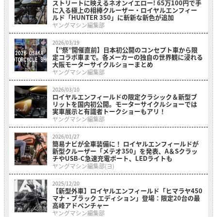
ストリートに映えるネオンイエロー! 65万100円で手
に入る極上の相棒クルーザー・ロイヤルエンフィー
ルド「HUNTER 350」に斬新な新色が追加
ヤングマシン編集部
2026/03/19
【”祭”開催直前】日本初公開のコンセプト車から限
定コラボ車まで。各メーカーの独自の世界観に浸れる
大阪モーターサイクルショーまとめ
ヤングマシン編集部
2026/03/10
ロイヤルエンフィールドの限定クラシック＆新型ブ
リットを国内初公開。モーターサイクルショーでは
実車展示と有識者トークショーもアリ！
ヤングマシン編集部
2026/01/27
簡易ナビが全車装備に！ ロイヤルエンフィールドが
新型クルーザー「メテオ350」を発表、A＆Sクラッ
チやUSB-C急速充電ポート、LEDライトも
ヤングマシン編集部(ヨ)
2025/12/20
【新型外車】ロイヤルエンフィールド「ヒマラヤ450
マナ・ブラック エディション」登場：限定20台の最
高峰アドベンチャー
ヤングマシン編集部