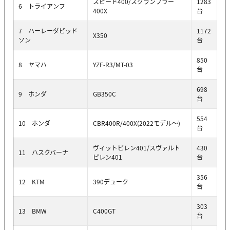
スピード400/スクランブラー
1283
6 トライアンフ
400X
台
7 ハーレーダビッド
1172
X350
ソン
台
850
8 ヤマハ
YZF-R3/MT-03
台
698
9 ホンダ
GB350C
台
554
10 ホンダ
CBR400R/400X(2022モデル〜)
台
ヴィットピレン401/スヴァルト
430
11 ハスクバーナ
ピレン401
台
356
12 KTM
390デューク
台
303
13 BMW
C400GT
台