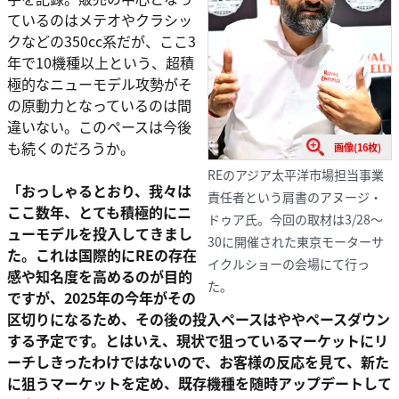
ているのはメテオやクラシッ
クなどの350cc系だが、ここ3
年で10機種以上という、超積
極的なニューモデル攻勢がそ
の原動力となっているのは間
違いない。このペースは今後
も続くのだろうか。
画像(16枚)
REのアジア太平洋市場担当事業
「おっしゃるとおり、我々は
責任者という肩書のアヌージ・
ここ数年、とても積極的にニ
ドゥア氏。今回の取材は3/28〜
ューモデルを投入してきまし
30に開催された東京モーターサ
た。これは国際的にREの存在
イクルショーの会場にて行っ
感や知名度を高めるのが目的
た。
ですが、2025年の今年がその
区切りになるため、その後の投入ペースはややペースダウン
する予定です。とはいえ、現状で狙っているマーケットにリ
ーチしきったわけではないので、お客様の反応を見て、新た
に狙うマーケットを定め、既存機種を随時アップデートして