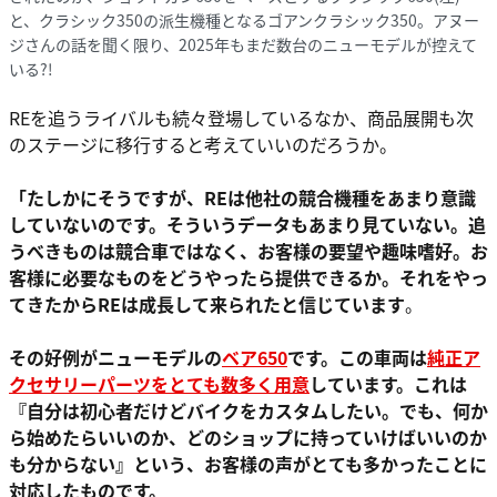
と、クラシック350の派生機種となるゴアンクラシック350。アヌー
ジさんの話を聞く限り、2025年もまだ数台のニューモデルが控えて
いる?!
REを追うライバルも続々登場しているなか、商品展開も次
のステージに移行すると考えていいのだろうか。
「たしかにそうですが、REは他社の競合機種をあまり意識
していないのです。そういうデータもあまり見ていない。追
うべきものは競合車ではなく、お客様の要望や趣味嗜好。お
客様に必要なものをどうやったら提供できるか。それをやっ
てきたからREは成長して来られたと信じています
。
その好例がニューモデルの
ベア650
です。この車両は
純正ア
クセサリーパーツをとても数多く用意
しています。これは
『自分は初心者だけどバイクをカスタムしたい。でも、何か
ら始めたらいいのか、どのショップに持っていけばいいのか
も分からない
』
という、お客様の声がとても多かったことに
対応したものです。