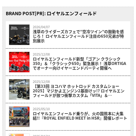
BRAND POST[PR]: ロイヤルエンフィールド
2026/04/07
浅草のライダーズカフェで“空冷ツイン”の鼓動を感
じろ！ ロイヤルエンフィールド注目の650兄弟が特
別展示
2025/12/08
ロイヤルエンフィールド新型「ゴアン クラシック
350」＆「クラシック650」緊急展示！ 浅草ORTIGA
でオーナー向けイヤーエンドパーティ開催へ
2025/12/08
【第33回 ヨコハマ ホットロッド カスタムショー
2025】マジかよエンジン2基掛けッ!? ロイヤルエン
フィールドが放つ衝撃カスタム「VITA」＆
「Carolina Reaper」横浜で世界初公開だ！…
2025/05/10
ロイヤルエンフィールド乗りが、火の国熊本に大集
結!!『ROYAL ENFIELD MEET in HSR』開催レポート
2025/04/24