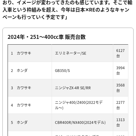
おり、イメージが変わってきたのも感じています。そこで輸
入車という枠組みを超え、今年は日本✕REのようなキャン
ペーンも行っていく予定です」
2024年・251〜400cc車 販売台数
6127
1 カワサキ
エリミネーター/SE
台
3994
2 ホンダ
GB350/S
台
3568
3 カワサキ
ニンジャZX-4R SE/RR
台
ニンジャ400/Z400(2022モデ
2277
4 カワサキ
ル〜)
台
1313
5 ホンダ
CBR400R/NX400(2024モデル)
台