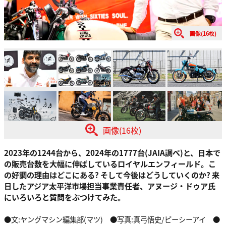
画像(16枚)
画像(16枚)
2023年の1244台から、2024年の1777台(JAIA調べ)と、日本で
の販売台数を大幅に伸ばしているロイヤルエンフィールド。こ
の好調の理由はどこにある? そして今後はどうしていくのか? 来
日したアジア太平洋市場担当事業責任者、アヌージ・ドゥア氏
にいろいろと質問をぶつけてみた。
●文:ヤングマシン編集部(マツ) ●写真:真弓悟史/ピーシーアイ ●