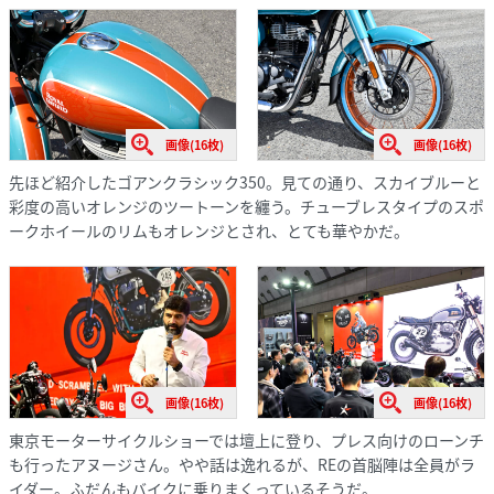
画像(16枚)
画像(16枚)
先ほど紹介したゴアンクラシック350。見ての通り、スカイブルーと
彩度の高いオレンジのツートーンを纏う。チューブレスタイプのスポ
ークホイールのリムもオレンジとされ、とても華やかだ。
画像(16枚)
画像(16枚)
東京モーターサイクルショーでは壇上に登り、プレス向けのローンチ
も行ったアヌージさん。やや話は逸れるが、REの首脳陣は全員がラ
イダー。ふだんもバイクに乗りまくっているそうだ。