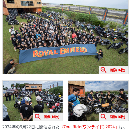
画像(16枚)
画像(16枚)
画像(16枚)
2024年の9月22日に開催された
『One Ride(ワンライド) 2024
』
は、