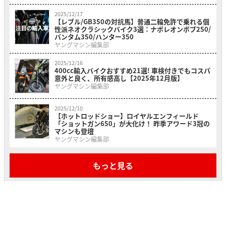
2025/12/17
【レブル/GB350の対抗馬】普通二輪免許で乗れる個
性派ネオクラシックバイク3選：ナポレオンボブ250/
バンタム350/ハンター350
ヤングマシン編集部
2025/12/16
400cc輸入バイクおすすめ21選! 車検付きでもコスパ
意外と良く、所有感高し【2025年12月版】
ヤングマシン編集部
2025/12/10
【ホットロッドショー】ロイヤルエンフィールド
「ショットガン650」が大化け！ 昨季アワード3冠の
マシンも登壇
ヤングマシン編集部
もっと見る