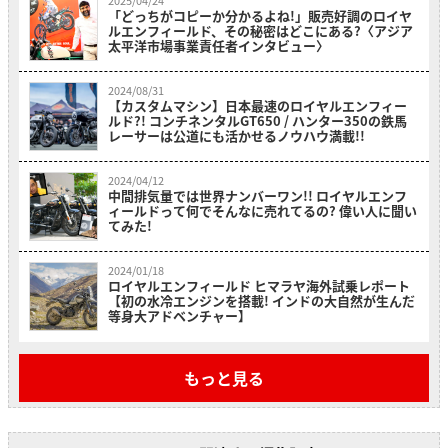
「どっちがコピーか分かるよね!」販売好調のロイヤ
ルエンフィールド、その秘密はどこにある?〈アジア
太平洋市場事業責任者インタビュー〉
2024/08/31
【カスタムマシン】日本最速のロイヤルエンフィー
ルド?! コンチネンタルGT650 / ハンター350の鉄馬
レーサーは公道にも活かせるノウハウ満載!!
2024/04/12
中間排気量では世界ナンバーワン!! ロイヤルエンフ
ィールドって何でそんなに売れてるの? 偉い人に聞い
てみた!
2024/01/18
ロイヤルエンフィールド ヒマラヤ海外試乗レポート
【初の水冷エンジンを搭載! インドの大自然が生んだ
等身大アドベンチャー】
もっと見る