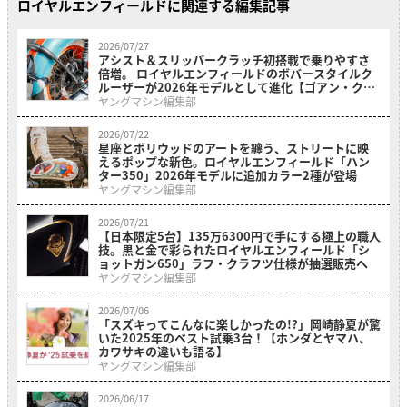
ロイヤルエンフィールドに関連する編集記事
2026/07/27
アシスト＆スリッパークラッチ初搭載で乗りやすさ
倍増。 ロイヤルエンフィールドのボバースタイルク
ルーザーが2026年モデルとして進化【ゴアン・クラ
シック350】
ヤングマシン編集部
2026/07/22
星座とボリウッドのアートを纏う、ストリートに映
えるポップな新色。ロイヤルエンフィールド「ハン
ター350」2026年モデルに追加カラー2種が登場
ヤングマシン編集部
2026/07/21
【日本限定5台】135万6300円で手にする極上の職人
技。黒と金で彩られたロイヤルエンフィールド「シ
ョットガン650」ラフ・クラフツ仕様が抽選販売へ
ヤングマシン編集部
2026/07/06
「スズキってこんなに楽しかったの!?」岡崎静夏が驚
いた2025年のベスト試乗3台！【ホンダとヤマハ、
カワサキの違いも語る】
ヤングマシン編集部
2026/06/17