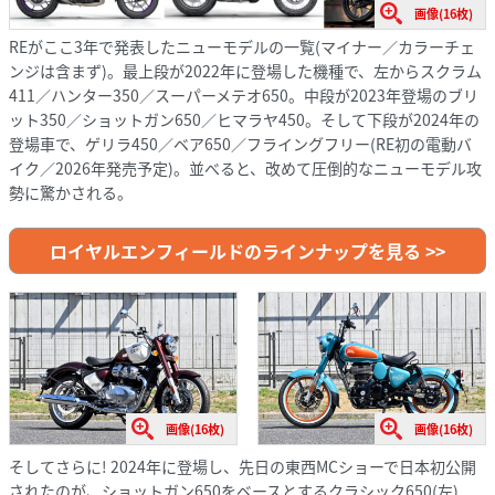
画像(16枚)
REがここ3年で発表したニューモデルの一覧(マイナー／カラーチェ
ンジは含まず)。最上段が2022年に登場した機種で、左からスクラム
411／ハンター350／スーパーメテオ650。中段が2023年登場のブリ
ット350／ショットガン650／ヒマラヤ450。そして下段が2024年の
登場車で、ゲリラ450／ベア650／フライングフリー(RE初の電動バ
イク／2026年発売予定)。並べると、改めて圧倒的なニューモデル攻
勢に驚かされる。
ロイヤルエンフィールドのラインナップを見る >>
画像(16枚)
画像(16枚)
そしてさらに! 2024年に登場し、先日の東西MCショーで日本初公開
されたのが、ショットガン650をベースとするクラシック650(左)