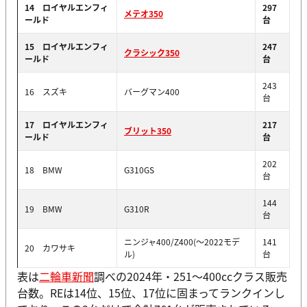
14 ロイヤルエンフィ
297
メテオ350
ールド
台
15 ロイヤルエンフィ
247
クラシック350
ールド
台
243
16 スズキ
バーグマン400
台
17 ロイヤルエンフィ
217
ブリット350
ールド
台
202
18 BMW
G310GS
台
144
19 BMW
G310R
台
ニンジャ400/Z400(〜2022モデ
141
20 カワサキ
ル)
台
表は
二輪車新聞
調べの2024年・251〜400ccクラス販売
台数。REは14位、15位、17位に固まってランクインし