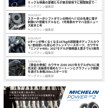
ミック＆映画の愛機たちが東京駅地下に期間限定で集
結！
ヤングマシン編集部
2026/08/07
スクーターがシフトダウンの時代へ!? 幻の名車に電子
制御CVT搭載モデルなど、7月発表のヤマハ注目ニュー
ス総まとめ
ヤングマシン編集部
2026/08/07
Uターンが怖くなくなる167kgの超軽量ボディフルカウ
ル! 普段使いも安心のフレンドリースポーツ、カワサキ
「ニンジャ400」2027モデルが価格据え置きで9/5発売
ヤングマシン編集部
2026/08/06
【黄金の骨格】カワサキ Z250 2027年モデルが9/5に発
売決定! 高級感を極めたツートーンとグラフィック刷新
を遂げた本格250ccスポーツだ
ヤングマシン編集部