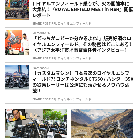
ロイヤルエンフィールド乗りが、火の国熊本に
大集結!!『ROYAL ENFIELD MEET in HSR』開催
レポート
BRAND POST[PR]: ロイヤルエンフィールド
2025/04/24
「どっちがコピーか分かるよね!」販売好調のロ
イヤルエンフィールド、その秘密はどこにある?
〈アジア太平洋市場事業責任者インタビュー〉
BRAND POST[PR]: ロイヤルエンフィールド
2024/08/31
【カスタムマシン】日本最速のロイヤルエンフ
ィールド?! コンチネンタルGT650 / ハンター350
の鉄馬レーサーは公道にも活かせるノウハウ満
載!!
BRAND POST[PR]: ロイヤルエンフィールド