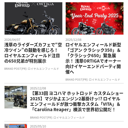
2026/04/07
2025/12/08
浅草のライダーズカフェで“空
ロイヤルエンフィールド新型
冷ツイン”の鼓動を感じろ！
「ゴアン クラシック350」＆
ロイヤルエンフィールド注目
「クラシック650」緊急展
の650兄弟が特別展示
示！ 浅草ORTIGAでオーナー
向けイヤーエンドパーティ開
BRAND POST[PR]: ロイヤルエンフィールド
催へ
BRAND POST[PR]: ロイヤルエンフィールド
2025/12/08
【第33回 ヨコハマ ホットロッド カスタムショー
2025】マジかよエンジン2基掛けッ!? ロイヤル
エンフィールドが放つ衝撃カスタム「VITA」＆
「Carolina Reaper」横浜で世界初公開だ！
BRAND POST[PR]: ロイヤルエンフィールド
2025/05/10