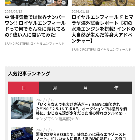
2024/04/12
2024/01/18
中間排気量では世界ナンバー
ロイヤルエンフィールド ヒマ
ワン!! ロイヤルエンフィール
ラヤ海外試乗レポート【初の
ドって何でそんなに売れてる
水冷エンジンを搭載! インドの
の? 偉い人に聞いてみた!
大自然が生んだ等身大アドベ
ンチャー】
BRAND POST[PR]: ロイヤルエンフィールド
BRAND POST[PR]: ロイヤルエンフィールド
人気記事ランキング
日
週
月
年
2026/08/06
「いくらなんでも大げさ過ぎ…」BMWに嘲笑され
た“190 E 2.5-16 エボⅡ”。オークションでは意外な価
格に。おじさん達が少年だった頃の憧れのクルマを深
堀り
ヤングマシン編集部(ナカ)
2026/08/05
悪魔のZからAE86まで、疲れた心に蘇るエキゾースト
ノート。忙しい大人に贈る「あの頃の熱狂」、名作コ