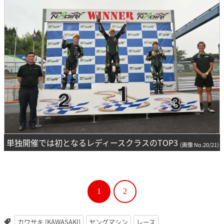
単独開催では初となるレディースクラスのTOP3
(画像 No.20/21)
1
2
カワサキ [KAWASAKI]
ヤングマシン
レース