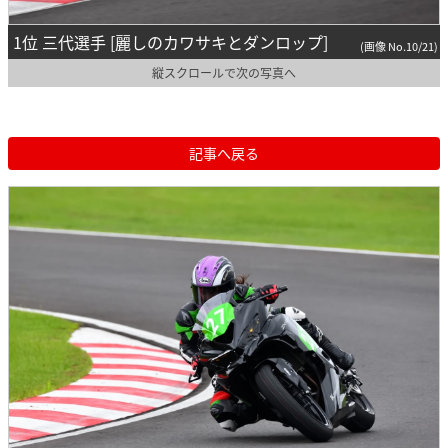
1位 三代選手 [麗しのカワサキとダンロップ]
(画像 No.10/21)
縦スクロールで次の写真へ
記事へ戻る