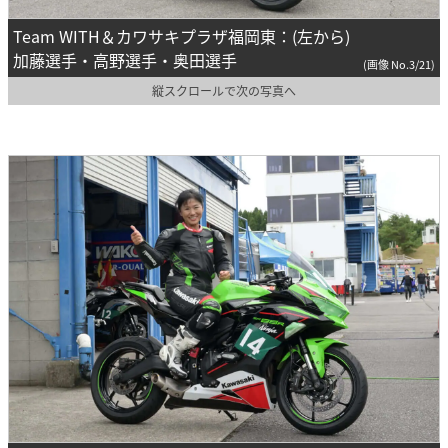
Team WITH＆カワサキプラザ福岡東：(左から)
加藤選手・高野選手・奥田選手
(画像 No.3/21)
縦スクロールで次の写真へ