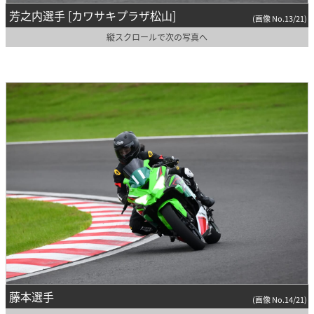
芳之内選手 [カワサキプラザ松山]
(画像 No.13/21)
縦スクロールで次の写真へ
藤本選手
(画像 No.14/21)