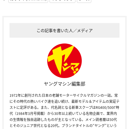
この記事を書いた人／メディア
ヤングマシン編集部
1972年に創刊された日本の老舗モーターサイクルマガジンの一誌。常
にその時代の熱いバイク達を追い続け、最新モデル＆アイテムの実証テ
ストに定評がある。また、代名詞となる新車スクープはRG400/500Γ時
代（1984年3月号掲載）から30年以上続いている名物企画で、業界内
の生情報を独自追跡したものが主となっている。メイン読者層は50代
とそのジュニア世代となる20代。ブランドタイトルの“ヤング”という