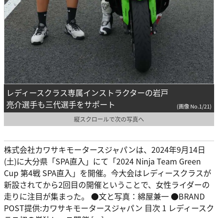
レディースクラス専属インストラクターの岩戸
亮介選手も三代選手をサポート
(画像 No.1/21)
縦スクロールで次の写真へ
株式会社カワサキモータースジャパンは、2024年9月14日
(土)に大分県「SPA直入」にて「2024 Ninja Team Green
Cup 第4戦 SPA直入」を開催。今大会はレディースクラスが
新設されてから2回目の開催ということで、女性ライダーの
走りに注目が集まった。 ●文と写真：綿屋兼一 ●BRAND
POST提供:カワサキモータースジャパン 目次 1 レディースク