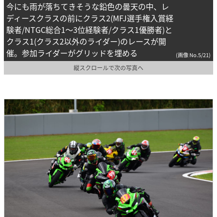
今にも雨が落ちてきそうな鉛色の曇天の中、レ
ディースクラスの前にクラス2(MFJ選手権入賞経
験者/NTGC総合1〜3位経験者/クラス1優勝者)と
クラス1(クラス2以外のライダー)のレースが開
催。参加ライダーがグリッドを埋める
(画像 No.5/21)
縦スクロールで次の写真へ