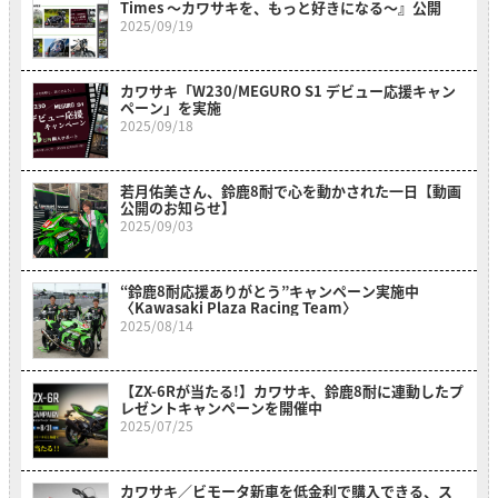
Times ～カワサキを、もっと好きになる～』公開
2025/09/19
カワサキ「W230/MEGURO S1 デビュー応援キャン
ペーン」を実施
2025/09/18
若月佑美さん、鈴鹿8耐で心を動かされた一日【動画
公開のお知らせ】
2025/09/03
“鈴鹿8耐応援ありがとう”キャンペーン実施中
〈Kawasaki Plaza Racing Team〉
2025/08/14
【ZX-6Rが当たる!】カワサキ、鈴鹿8耐に連動したプ
レゼントキャンペーンを開催中
2025/07/25
カワサキ／ビモータ新車を低金利で購入できる、ス