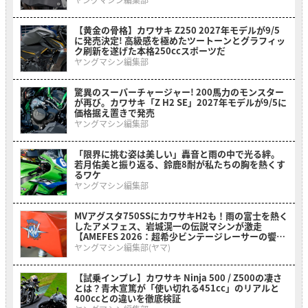
【黄金の骨格】カワサキ Z250 2027年モデルが9/5
に発売決定! 高級感を極めたツートーンとグラフィッ
ク刷新を遂げた本格250ccスポーツだ
ヤングマシン編集部
驚異のスーパーチャージャー! 200馬力のモンスター
が再び。カワサキ「Z H2 SE」2027年モデルが9/5に
価格据え置きで発売
ヤングマシン編集部
「限界に挑む姿は美しい」轟音と雨の中で光る絆。
若月佑美と振り返る、鈴鹿8耐が私たちの胸を熱くす
るワケ
ヤングマシン編集部
MVアグスタ750SSにカワサキH2も！雨の富士を熱く
したアメフェス、岩城滉一の伝説マシンが激走
【AMEFES 2026：超希少ビンテージレーサーの饗
宴】
ヤングマシン編集部(ヤマ)
【試乗インプレ】カワサキ Ninja 500 / Z500の凄さ
とは？青木宣篤が「使い切れる451cc」のリアルと
400ccとの違いを徹底検証