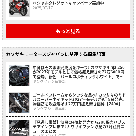
ペシャルクレジットキャンペーン実施中
2025/07/17
もっと見る
カワサキモータースジャパンに関連する編集記事
中身はそのまま完成度をキープ! カワサキNinja 250
が2027年モデルとして価格据え置きの72万6000円
で登場。新色「パールロボティックホワイト」でシ
ックにイメチェン
ヤングマシン編集部
ゴールドフレームからシックな黒へ! カワサキのミド
ルスーパーネイキッド2027年モデルが9月5日発売。
物価高を吹き飛ばす77万円据え置き価格【Z400】
ヤングマシン編集部
【見逃し厳禁】漆黒の4気筒発売から200馬力ハブス
テアインプレまで! カワサキファン必見の7月注目ニ
ュースまとめ
ヤングマシン編集部