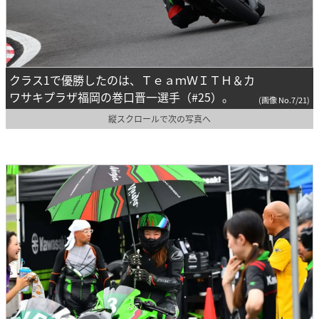
クラス1で優勝したのは、ＴｅａｍＷＩＴＨ＆カ
ワサキプラザ福岡の巻口晋一選手（#25）。
(画像 No.7/21)
縦スクロールで次の写真へ