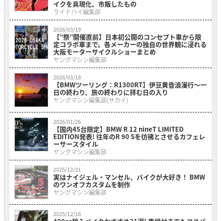
イクを具現化、市販したもの
ライドハイ編集部
2026/03/19
【”祭”開催直前】日本初公開のコンセプト車から限
定コラボ車まで。各メーカーの独自の世界観に浸れる
大阪モーターサイクルショーまとめ
ヤングマシン編集部
2026/03/18
【BMWツーリング：R1300RT】伊豆黄昏浪漫行〜一
日の終わり、旅の終わりに拝む日の入り
ヤングマシン編集部(サカイ)
2026/01/26
【国内45台限定】BMW R 12 nineT LIMITED
EDITION発表! 往年のR 90 Sを彷彿とさせるカフェレ
ーサースタイル
ヤングマシン編集部
2025/12/31
実はナイジェル・マンセル、バイクが大好き！ BMW
のワンオフカスタムを制作
ヤングマシン編集部
2025/12/16