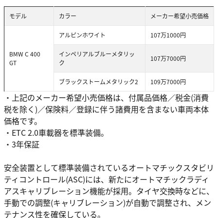
モデル
カラー
メーカー希望小売価格
アルピンホワイト
107万1000円
BMW C 400
インペリアルブルーメタリッ
107万7000円
GT
ク
ブラックストームメタリック2
109万7000円
・上記のメーカー希望小売価格は、付属品価格／税金(消費
税を除く)／保険料／登録に伴う諸費用を含まない車両本体
価格です。
・ETC 2.0車載器を標準装備。
・3年保証
安全装置として標準装備されているオートマチックスタビリ
ティコントロール(ASC)には、新たにオートマチックラディ
アスキャリブレーション機能が採用。タイヤ交換時などに、
手動での調整(キャリブレーション)が自動で調整され、メン
テナンス性を確保している。