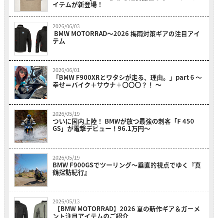
イテムが新登場！
2026/06/03
BMW MOTORRAD〜2026 梅雨対策ギアの注目アイ
テム
2026/06/01
「BMW F900XRとワタシが走る、理由。」part 6 〜
幸せ＝バイク＋サウナ＋〇〇〇？！ 〜
2026/05/19
ついに国内上陸！ BMWが放つ最強の刺客「F 450
GS」が電撃デビュー！96.1万円〜
2026/05/19
BMW F900GSでツーリング〜垂直的視点でゆく『真
鶴探訪紀行』
2026/05/13
【BMW MOTORRAD】2026 夏の新作ギア＆ガーメ
ント注目アイテムのご紹介