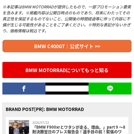
※本記事はBMW MOTORRADが提供したもので、一部プロモーション要素
を含みます。※掲載内容は公開日時点のものであり、将来にわたってその
真正性を保証するものでないこと、公開後の時間経過等に伴って内容に不
備が生じる可能性があることをご了承ください。※特別な表記がないかぎ
り、価格情報は税込です。
BMW C400GT｜公式サイト >>
BMW MOTORRADについてもっと知る
BRAND POST[PR]: BMW MOTORRAD
2026/07/22
「BMW F900xrとワタシが走る、理由。」part 9 〜8
耐決勝翌日のプレス報告会！選手目の前！緊張のワ