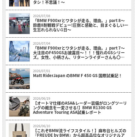
タシ！不思議！〜
2026/07/08
「BMW F900xrとワタシが走る、理由。」part 8〜
鈴鹿8耐観戦デビュー!圧倒と感動と、目まぐるしい一
生忘れられない1日〜
2026/07/04
「BMW F900xrとワタシが走る、理由。」part 7～
大注目のF450GSお披露目～！！！憧れのGSシリー
ズ。女性、小柄さん、リターンライダーさんも〇〇
のおかげでスイスイ乗れそうだ？！～
2026/07/01
Matt RiderJapan のBMW F 450 GS 国際試乗記！
2026/06/19
【オートマ仕様のASA&レーダー装備がロングツーリ
ングの概念を一変させる!】BMW R1300 GS
Adventure Touring ASA試乗レポート
2026/06/10
【これぞBMW流ライフスタイル！】麻布台ヒルズの
『FREUDE by BMW』から超高品位なオリジナルア