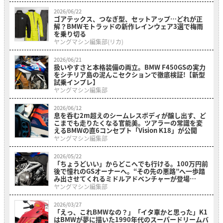
2026/06/22
ゴアテックス、つなぎ型、セットアップ…どれが正
解？BMWモトラッドの新作レインウェア3選で梅雨
を乗り切る
ヤングマシン編集部(リカ)
2026/06/21
扱いやすさと本格装備の両立。BMW F450GSの実力
をシチリア島の泥んこセクションで徹底検証!【新型
試乗インプレ】
ヤングマシン編集部
2026/06/12
息を呑む2m超えのシームレスボディが醸し出す、ど
こまでも走りたくなる官能美。ツアラーの常識を変
えるBMWの直6コンセプト「Vision K18」が公開
ヤングマシン編集部
2026/05/22
「ちょうどいい」からどこへでも行ける。100万円前
後で憧れのGSオーナーへ。“その先の悪路”へ一歩踏
み出させてくれるミドルアドベンチャーが登場
【BMW F 450 GS】
ヤングマシン編集部
2026/03/27
「えっ、これBMWなの？」「イタ車かと思った」K1
はBMWが夢に描いた1990年代のスーパードリームバ