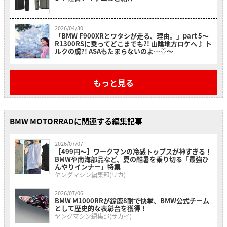
2026/04/30
「BMW F900XRとワタシが走る、理由。」part 5〜
R1300RSに乗ってどこまでも?! 山陰地方ロケへ♪ ト
ルクの虜?! ASAもたまらないのよ…♡〜
もっと見る
BMW MOTORRADに関連する編集記事
2026/07/07
【499円〜】ワークマンの冷感トップスが神すぎる！
BMWや南海部品など、夏の酷暑を乗り切る「最強ひ
んやりインナー」特集
ヤングマシン編集部(リカ)
2026/07/06
BMW M1000RRが鈴鹿8耐で快挙、BMW公式チーム
として歴史的な表彰台を獲得！
ヤングマシン編集部(サカイ)