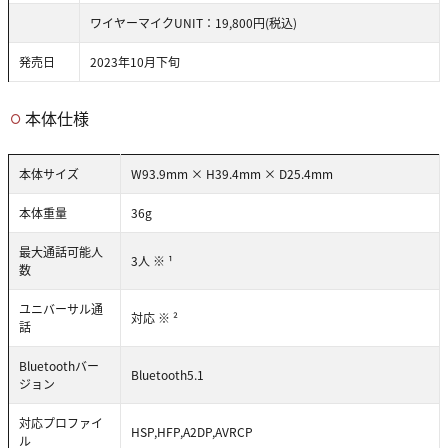
ワイヤーマイクUNIT：19,800円(税込)
発売日
2023年10月下旬
本体仕様
本体サイズ
W93.9mm × H39.4mm × D25.4mm
本体重量
36g
最大通話可能人
3人 ※ ¹
数
ユニバーサル通
対応 ※ ²
話
Bluetoothバー
Bluetooth5.1
ジョン
対応プロファイ
HSP,HFP,A2DP,AVRCP
ル