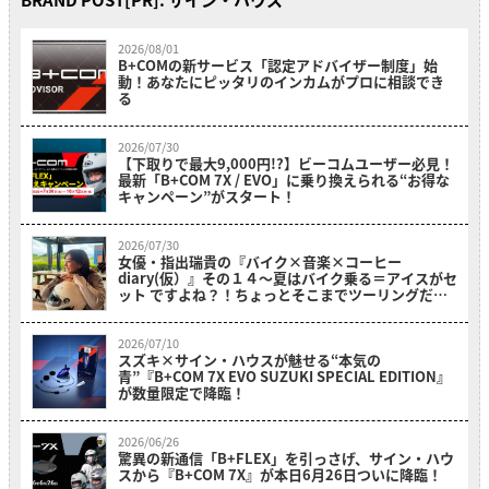
2026/08/01
B+COMの新サービス「認定アドバイザー制度」始
動！あなたにピッタリのインカムがプロに相談でき
る
2026/07/30
【下取りで最大9,000円!?】ビーコムユーザー必見！
最新「B+COM 7X / EVO」に乗り換えられる“お得な
キャンペーン”がスタート！
2026/07/30
女優・指出瑞貴の『バイク×音楽×コーヒー
diary(仮）』その１４〜夏はバイク乗る＝アイスがセ
ット ですよね？！ちょっとそこまでツーリングだ
よ！～
2026/07/10
スズキ×サイン・ハウスが魅せる“本気の
青”『B+COM 7X EVO SUZUKI SPECIAL EDITION』
が数量限定で降臨！
2026/06/26
驚異の新通信「B+FLEX」を引っさげ、サイン・ハウ
スから『B+COM 7X』が本日6月26日ついに降臨！