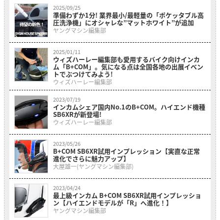
2025/09/25
準備わずか1分! 業界最小/最軽量の「ポケッタブル高
圧洗浄機」にオシャレな”マットホワイト”が追加
ヤングマシン編集部
2025/01/11
ウィズハーレー編集部も愛用するバイク向けインカ
ム「B+COM」。気になる点は全国各地の出展イベン
トでぶつけてみよう!
ウィズハーレー編集部
2023/07/19
インカムシェア国内No.1のB+COM。ハイエンド機種
SB6XRが新登場!
ウィズハーレー編集部
2023/05/26
B+COM SB6XR試用インプレッション【実直な正常
進化でさらに魅力アップ】
大屋雄一(ヤングマシン編集部)
2023/04/24
最上級インカム B+COM SB6XR試用インプレッショ
ン【ハイエンドモデルが「R」へ進化！】
ヤングマシン編集部