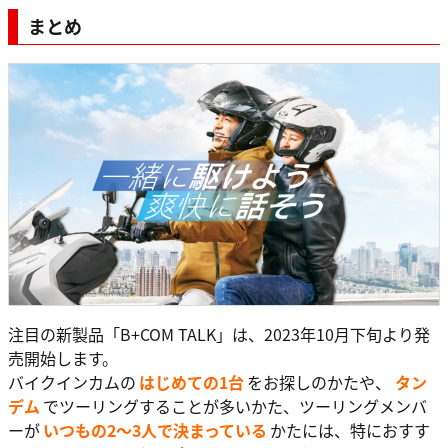
まとめ
注目の新製品「B+COM TALK」は、2023年10月下旬より発
売開始します。
バイクインカムの
はじめての1台
をお探しのかたや、
タン
デム
でツーリングすることが多いかた、ツーリングメンバ
ーが
いつもの2～3人で決まっている
かたには、特におすす