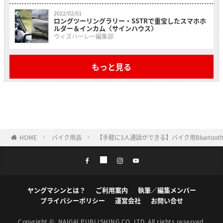
2022/02/01
ロングツーリングラリー・SSTRで重宝したスマホホ
ルダー＆インカム〈サインハウス〉
ウィズハーレー編集部
もっと見る
HOME
バイク用品
【手軽に3人通話ができる】バイク用Blueto
ヤングマシンとは？
ご利用案内
執筆／編集メンバー
プライバシーポリシー
運営会社
お問い合せ
Copyright ©
NAIGAI PUBLISHING CO.,LTD.
All rights reserved.