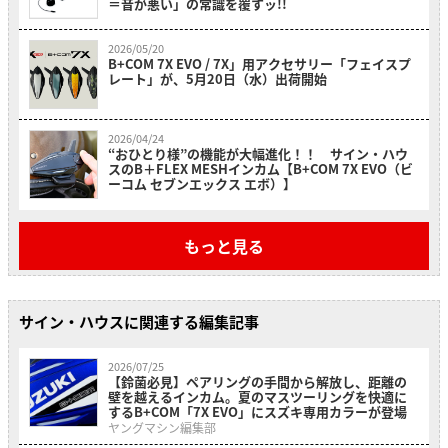
＝音が悪い」の常識を覆すッ!!
2026/05/20
B+COM 7X EVO / 7X」用アクセサリー「フェイスプ
レート」が、5月20日（水）出荷開始
2026/04/24
“おひとり様”の機能が大幅進化！！ サイン・ハウ
スのB＋FLEX MESHインカム【B+COM 7X EVO（ビ
ーコム セブンエックス エボ）】
もっと見る
サイン・ハウスに関連する編集記事
2026/07/25
【鈴菌必見】ペアリングの手間から解放し、距離の
壁を越えるインカム。夏のマスツーリングを快適に
するB+COM「7X EVO」にスズキ専用カラーが登場
ヤングマシン編集部