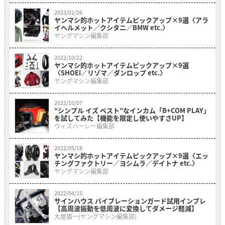
2023/01/26
ヤンマシ的ホットアイテムピックアップ×9選〈アラ
イヘルメット／クシタニ／BMW etc.〉
ヤングマシン編集部
2022/10/22
ヤンマシ的ホットアイテムピックアップ×9選
〈SHOEI／リゾマ／ダンロップ etc.〉
ヤングマシン編集部
2022/10/07
“シンプル イズ ベスト”なインカム「B+COM PLAY」
を試してみた【機能を限定し使いやすさUP】
ウィズハーレー編集部
2022/05/18
ヤンマシ的ホットアイテムピックアップ×9選〈エッ
チングファクトリー／ヨシムラ／デイトナ etc.〉
ヤングマシン編集部
2022/04/15
サインハウス バイブレーションガード試用インプレ
【高周波振動を低周波に変換してダメージ軽減】
大屋雄一(ヤングマシン編集部)