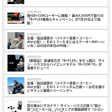
2026/06/26
歴代B+COMユーザーに朗報！ 最大9,000円下取りの
「B+FLEX乗換えキャンペーン」が7月30日より始
動！
2026/06/23
女優・指出瑞貴の『バイク×音楽×コーヒー
diary(仮）』その１３〜たまにはスクーターDAY～い
いね！ほのぼの休日with妹♪
2026/05/29
【新製品】 新通信方式「B+FLEX」を引っ提げ、サイ
ン・ハウスからハイエンドモデル「B+COM 7X」が
電撃デビュー!!
2026/05/29
女優・指出瑞貴の『バイク×音楽×コーヒー
diary(仮）』その１２〜インカム万歳～！お花を届け
にサクッと静岡へツーリングへ
2026/05/20
耳の痛みにサヨナラ！ サイン・ハウスが放つ“超小
型”スピーカーは、パイオニアの電脳調律で「小さい