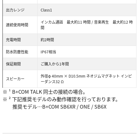
出力レンジ
Class1
インカム通話 最大約11 時間 / 音楽再生 最大約12 時
連続使用時間
間
充電時間
約2時間
防水防塵性能
IP67相当
保証期間
ご購入から1年間
外径φ 40mm × D10.5mm ネオジムマグネット インピ
スピーカー
ーダンス32 Ω
※ ¹ B+COM TALK 同士の接続の場合。
※ ² 下記推奨モデルのみ動作確認を行っております。
推奨モデル…B+COM SB6XR / ONE / SB6X