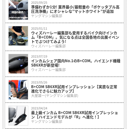
2025/09/25
準備わずか1分! 業界最小/最軽量の「ポケッタブル高
圧洗浄機」にオシャレな”マットホワイト”が追加
ヤングマシン編集部
2025/01/11
ウィズハーレー編集部も愛用するバイク向けインカ
ム「B+COM」。気になる点は全国各地の出展イベン
トでぶつけてみよう!
ウィズハーレー編集部
2023/07/19
インカムシェア国内No.1のB+COM。ハイエンド機種
SB6XRが新登場!
ウィズハーレー編集部
2023/05/26
B+COM SB6XR試用インプレッション【実直な正常
進化でさらに魅力アップ】
大屋雄一(ヤングマシン編集部)
2023/04/24
最上級インカム B+COM SB6XR試用インプレッショ
ン【ハイエンドモデルが「R」へ進化！】
ヤングマシン編集部