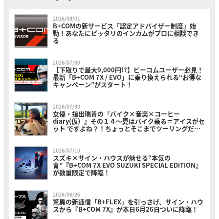
2026/08/01
B+COMの新サービス「認定アドバイザー制度」始
動！あなたにピッタリのインカムがプロに相談でき
る
2026/07/30
【下取りで最大9,000円!?】ビーコムユーザー必見！
最新「B+COM 7X / EVO」に乗り換えられる“お得な
キャンペーン”がスタート！
2026/07/30
女優・指出瑞貴の『バイク×音楽×コーヒー
diary(仮）』その１４〜夏はバイク乗る＝アイスがセ
ット ですよね？！ちょっとそこまでツーリングだ
よ！～
2026/07/10
スズキ×サイン・ハウスが魅せる“本気の
青”『B+COM 7X EVO SUZUKI SPECIAL EDITION』
が数量限定で降臨！
2026/06/26
驚異の新通信「B+FLEX」を引っさげ、サイン・ハウ
スから『B+COM 7X』が本日6月26日ついに降臨！