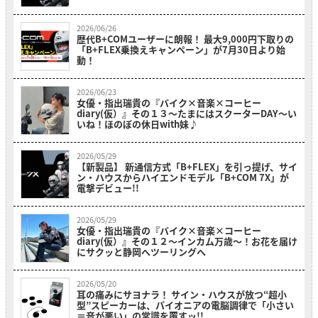
2026/06/26
歴代B+COMユーザーに朗報！ 最大9,000円下取りの
「B+FLEX乗換えキャンペーン」が7月30日より始
動！
2026/06/23
女優・指出瑞貴の『バイク×音楽×コーヒー
diary(仮）』その１３〜たまにはスクーターDAY～い
いね！ほのぼの休日with妹♪
2026/05/29
【新製品】 新通信方式「B+FLEX」を引っ提げ、サイ
ン・ハウスからハイエンドモデル「B+COM 7X」が
電撃デビュー!!
2026/05/29
女優・指出瑞貴の『バイク×音楽×コーヒー
diary(仮）』その１２〜インカム万歳～！お花を届け
にサクッと静岡へツーリングへ
2026/05/20
耳の痛みにサヨナラ！ サイン・ハウスが放つ“超小
型”スピーカーは、パイオニアの電脳調律で「小さい
＝音が悪い」の常識を覆すッ!!