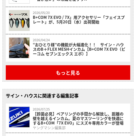
2026/05/20
B+COM 7X EVO / 7X」用アクセサリー「フェイスプ
レート」が、5月20日（水）出荷開始
2026/04/24
“おひとり様”の機能が大幅進化！！ サイン・ハウ
スのB＋FLEX MESHインカム【B+COM 7X EVO（ビ
ーコム セブンエックス エボ）】
もっと見る
サイン・ハウスに関連する編集記事
2026/07/25
【鈴菌必見】ペアリングの手間から解放し、距離の
壁を越えるインカム。夏のマスツーリングを快適に
するB+COM「7X EVO」にスズキ専用カラーが登場
ヤングマシン編集部