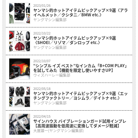
2023/01/26
ヤンマシ的ホットアイテムピックアップ×9選〈アラ
イヘルメット／クシタニ／BMW etc.〉
ヤングマシン編集部
2022/10/22
ヤンマシ的ホットアイテムピックアップ×9選
〈SHOEI／リゾマ／ダンロップ etc.〉
ヤングマシン編集部
2022/10/07
“シンプル イズ ベスト”なインカム「B+COM PLAY」
を試してみた【機能を限定し使いやすさUP】
ウィズハーレー編集部
2022/05/18
ヤンマシ的ホットアイテムピックアップ×9選〈エッ
チングファクトリー／ヨシムラ／デイトナ etc.〉
ヤングマシン編集部
2022/04/15
サインハウス バイブレーションガード試用インプレ
【高周波振動を低周波に変換してダメージ軽減】
大屋雄一(ヤングマシン編集部)