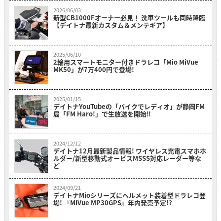
2026/06/03
新型CB1000Fオーナー必見！ 洗車ツールも同時降臨
【デイトナ最新カスタム＆メンテギア】
2025/06/10
2輪用スマートモニター付きドラレコ「Mio MiVue
MK50」が7万400円で登場!
2025/01/15
デイトナYouTubeの「バイクでレディオ」が静岡FM
局「FM Haro!」で生放送を開始‼
2024/12/12
デイトナ12月最新製品情報! ワイヤレス充電スマホホ
ルダー/新型移動式オービスMSSS対応レーダー等な
ど
2024/09/21
デイトナMioシリーズにヘルメット装着型ドラレコ登
場! 『MiVue MP30GPS』年内発売予定!?