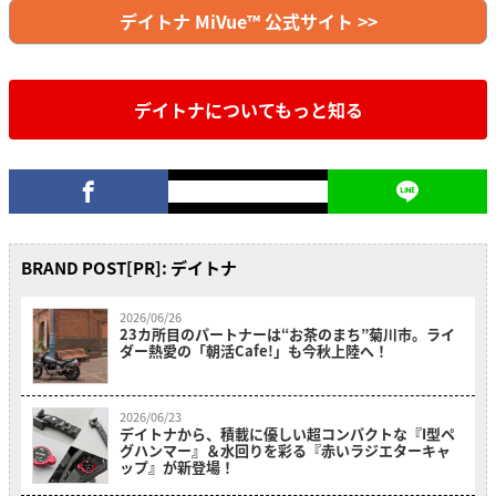
デイトナ MiVue™ 公式サイト >>
デイトナについてもっと知る
BRAND POST[PR]: デイトナ
2026/06/26
23カ所目のパートナーは“お茶のまち”菊川市。ライ
ダー熱愛の「朝活Cafe!」も今秋上陸へ！
2026/06/23
デイトナから、積載に優しい超コンパクトな『I型ペ
グハンマー』＆水回りを彩る『赤いラジエターキャ
ップ』が新登場！