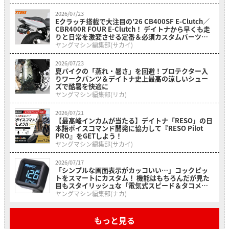
2026/07/23
Eクラッチ搭載で大注目の’26 CB400SF E-Clutch／
CBR400R FOUR E-Clutch！ デイトナから早くも走
りと日常を激変させる定番＆必須カスタムパーツが
一挙登場！
ヤングマシン編集部(サカイ)
2026/07/23
夏バイクの「蒸れ・暑さ」を回避！プロテクター入
りワークパンツ＆デイトナ史上最高の涼しいシュー
ズで酷暑を快適に
ヤングマシン編集部(リカ)
2026/07/21
【最高峰インカムが当たる】デイトナ「RESO」の日
本語ボイスコマンド開発に協力して『RESO Pilot
PRO』をGETしよう！
ヤングマシン編集部(サカイ)
2026/07/17
「シンプルな画面表示がカッコいい…」コックピッ
トをスマートにカスタム！ 機能はもちろんだが見た
目もスタイリッシュな「電気式スピード＆タコメー
ター CUBE」
ヤングマシン編集部(ナカ)
もっと見る