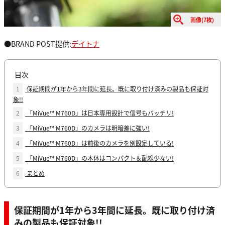
画像(7枚)
●BRAND POST提供:
デイトナ
目次
1
保証期間が1年から3年間に延長。既に取り付け済みの製品も保証対
象!!
2
「MiVue™ M760D」は日本専用設計で信号もバッチリ!
3
「MiVue™ M760D」のカメラは明暗差に強い!
4
「MiVue™ M760D」は前後のカメラを別設定している!
5
「MiVue™ M760D」の本体はコンパクト＆配線少ない!
6
まとめ
保証期間が1年から3年間に延長。既に取り付け済
みの製品も保証対象!!