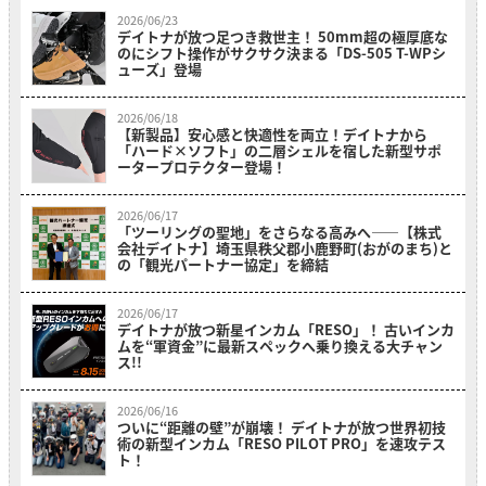
2026/06/23
デイトナが放つ足つき救世主！ 50mm超の極厚底な
のにシフト操作がサクサク決まる「DS-505 T-WPシ
ューズ」登場
2026/06/18
【新製品】安心感と快適性を両立！デイトナから
「ハード×ソフト」の二層シェルを宿した新型サポ
ータープロテクター登場！
2026/06/17
「ツーリングの聖地」をさらなる高みへ――【株式
会社デイトナ】埼玉県秩父郡小鹿野町(おがのまち)と
の「観光パートナー協定」を締結
2026/06/17
デイトナが放つ新星インカム「RESO」！ 古いインカ
ムを“軍資金”に最新スペックへ乗り換える大チャン
ス!!
2026/06/16
ついに“距離の壁”が崩壊！ デイトナが放つ世界初技
術の新型インカム「RESO PILOT PRO」を速攻テス
ト！