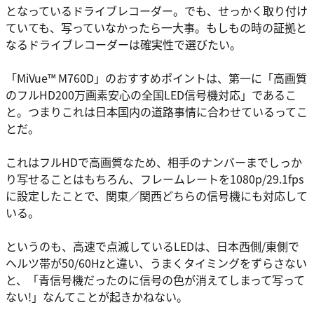
となっているドライブレコーダー。でも、せっかく取り付け
ていても、写っていなかったら一大事。もしもの時の証拠と
なるドライブレコーダーは確実性で選びたい。
「MiVue™ M760D」のおすすめポイントは、第一に「高画質
のフルHD200万画素安心の全国LED信号機対応」であるこ
と。つまりこれは日本国内の道路事情に合わせているってこ
とだ。
これはフルHDで高画質なため、相手のナンバーまでしっか
り写せることはもちろん、フレームレートを1080p/29.1fps
に設定したことで、関東／関西どちらの信号機にも対応して
いる。
というのも、高速で点滅しているLEDは、日本西側/東側で
ヘルツ帯が50/60Hzと違い、うまくタイミングをずらさない
と、「青信号機だったのに信号の色が消えてしまって写って
ない!」なんてことが起きかねない。