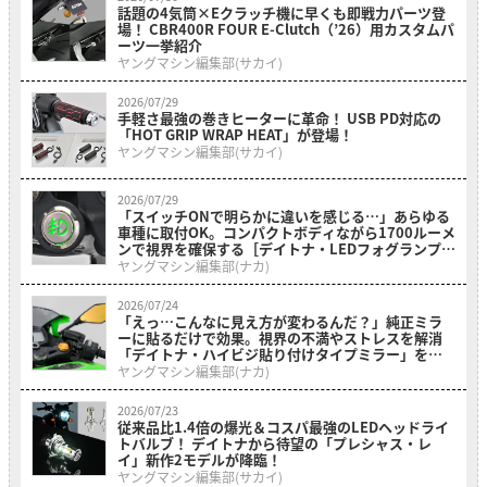
話題の4気筒×Eクラッチ機に早くも即戦力パーツ登
場！ CBR400R FOUR E-Clutch（’26）用カスタムパ
ーツ一挙紹介
ヤングマシン編集部(サカイ)
2026/07/29
手軽さ最強の巻きヒーターに革命！ USB PD対応の
「HOT GRIP WRAP HEAT」が登場！
ヤングマシン編集部(サカイ)
2026/07/29
「スイッチONで明らかに違いを感じる…」あらゆる
車種に取付OK。コンパクトボディながら1700ルーメ
ンで視界を確保する［デイトナ・LEDフォグランプユ
ニット プレシャスレイ スモール］
ヤングマシン編集部(ナカ)
2026/07/24
「えっ…こんなに見え方が変わるんだ？」純正ミラ
ーに貼るだけで効果。視界の不満やストレスを解消
「デイトナ・ハイビジ貼り付けタイプミラー」を紹
介！
ヤングマシン編集部(ナカ)
2026/07/23
従来品比1.4倍の爆光＆コスパ最強のLEDヘッドライ
トバルブ！ デイトナから待望の「プレシャス・レ
イ」新作2モデルが降臨！
ヤングマシン編集部(サカイ)