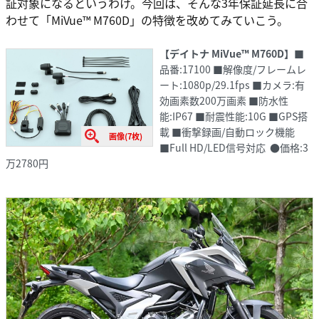
証対象になるというわけ。今回は、そんな3年保証延長に合
わせて「MiVue™ M760D」の特徴を改めてみていこう。
【デイトナ MiVue™ M760D】
■
品番:17100 ■解像度/フレームレ
ート:1080p/29.1fps ■カメラ:有
効画素数200万画素 ■防水性
能:IP67 ■耐震性能:10G ■GPS搭
載 ■衝撃録画/自動ロック機能
画像(7枚)
■Full HD/LED信号対応 ●価格:3
万2780円