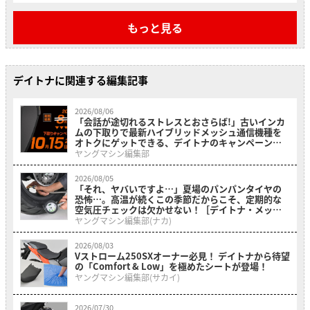
もっと見る
デイトナに関連する編集記事
2026/08/06
「会話が途切れるストレスとおさらば!」古いインカ
ムの下取りで最新ハイブリッドメッシュ通信機種を
オトクにゲットできる、デイトナのキャンペーンが
開催中
ヤングマシン編集部
2026/08/05
「それ、ヤバいですよ…」夏場のパンパンタイヤの
恐怖…。高温が続くこの季節だからこそ、定期的な
空気圧チェックは欠かせない！［デイトナ・メッシ
ュホース付きエアゲージ デプスゲージ付き］
ヤングマシン編集部(ナカ)
2026/08/03
Vストローム250SXオーナー必見！ デイトナから待望
の「Comfort & Low」を極めたシートが登場！
ヤングマシン編集部(サカイ)
2026/07/30