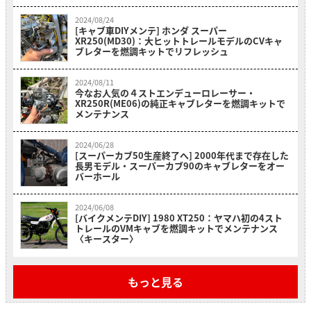
2024/08/24
[キャブ車DIYメンテ] ホンダ スーパー
XR250(MD30)：大ヒットトレールモデルのCVキャ
ブレターを燃調キットでリフレッシュ
2024/08/11
今なお人気の４ストエンデューロレーサー・
XR250R(ME06)の純正キャブレターを燃調キットで
メンテナンス
2024/06/28
[スーパーカブ50生産終了へ] 2000年代まで存在した
長男モデル・スーパーカブ90のキャブレターをオー
バーホール
2024/06/08
[バイクメンテDIY] 1980 XT250：ヤマハ初の4スト
トレールのVMキャブを燃調キットでメンテナンス
〈キースター〉
もっと見る