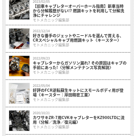
2023/02/05
【旧車キャブレターオーバーホール指南】新車当時
から分解履歴がない!? 燃調キットを利用して分解洗
浄にチャレンジ
モトメカニック編集部
2022/12/14
好きな番手のジェットやニードルを選んで買える、
CRスペシャルキャブ用燃調キット〈キースター〉
モトメカニック編集部
2022/09/23
キャブレターからガソリン漏れ? その原因はキャブの
手前にあった!〈分解メンテナンス写真解説〉
モトメカニック編集部
2022/05/04
好評のFCR逆転蘇生キットにスモールボディ用が登
場〈キースター｜岸田精密工業〉
モトメカニック編集部
2020/10/21
カワサキZR-7用CVKキャブレターをKZ900LTDに流
用〈分解／洗浄／復元編〉
モトメカニック編集部