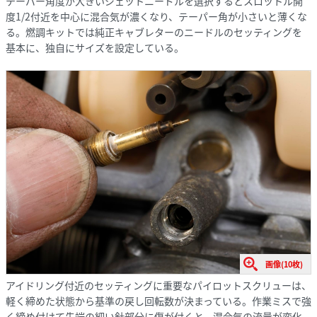
テーパー角度が大きいジェットニードルを選択するとスロットル開
度1/2付近を中心に混合気が濃くなり、テーパー角が小さいと薄くな
る。燃調キットでは純正キャブレターのニードルのセッティングを
基本に、独自にサイズを設定している。
画像(10枚)
アイドリング付近のセッティングに重要なパイロットスクリューは、
軽く締めた状態から基準の戻し回転数が決まっている。作業ミスで強
く締め付けて先端の細い針部分に傷が付くと、混合気の流量が変化