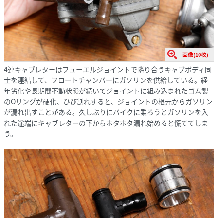
画像(10枚)
4連キャブレターはフューエルジョイントで隣り合うキャブボディ同
士を連結して、フロートチャンバーにガソリンを供給している。経
年劣化や長期間不動状態が続いてジョイントに組み込まれたゴム製
のOリングが硬化、ひび割れすると、ジョイントの根元からガソリン
が漏れ出すことがある。久しぶりにバイクに乗ろうとガソリンを入
れた途端にキャブレターの下からポタポタ漏れ始めると慌ててしま
う。