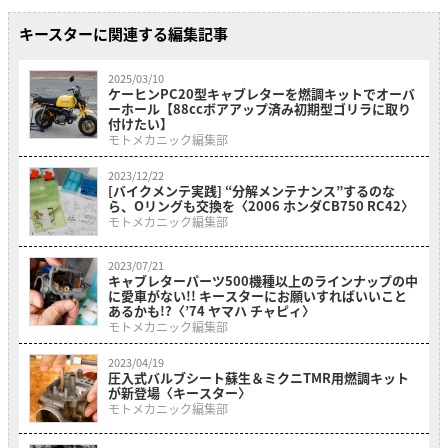
キースターに関連する編集記事
2025/03/10
ケーヒンPC20型キャブレターを燃調キットでオーバ
ーホール【88ccボアアップ済み初期型ゴリラに取り
付けたい】
モトメカニック編集部
2023/12/22
[バイクメンテ実践] “分解メンテナンス”するのな
ら、Oリングも交換を〈2006 ホンダCB750 RC42〉
モトメカニック編集部
2023/07/21
キャブレターパーツ500機種以上のラインナップの中
に愛車がない!! キースターにお願いすればいいこと
あるかも!?〈’74 ヤマハ チャピィ〉
モトメカニック編集部
2023/04/19
圧入式バルブシート蘇生＆ミクニTMR用燃調キット
が新登場〈キースター〉
モトメカニック編集部