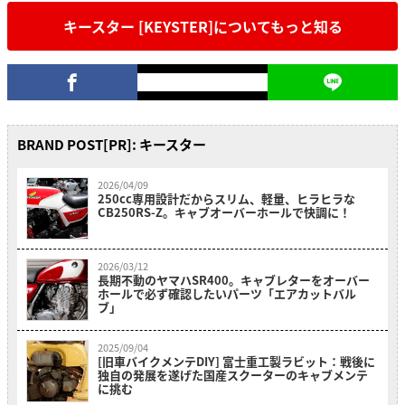
キースター [KEYSTER]についてもっと知る
BRAND POST[PR]: キースター
2026/04/09
250cc専用設計だからスリム、軽量、ヒラヒラな
CB250RS-Z。キャブオーバーホールで快調に！
2026/03/12
長期不動のヤマハSR400。キャブレターをオーバー
ホールで必ず確認したいパーツ「エアカットバル
ブ」
2025/09/04
[旧車バイクメンテDIY] 富士重工製ラビット：戦後に
独自の発展を遂げた国産スクーターのキャブメンテ
に挑む