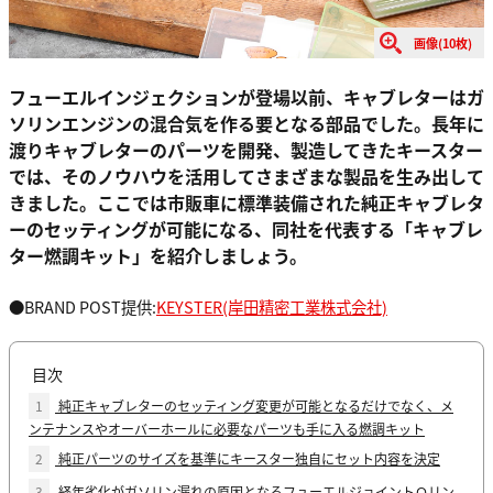
画像(10枚)
フューエルインジェクションが登場以前、キャブレターはガ
ソリンエンジンの混合気を作る要となる部品でした。長年に
渡りキャブレターのパーツを開発、製造してきたキースター
では、そのノウハウを活用してさまざまな製品を生み出して
きました。ここでは市販車に標準装備された純正キャブレタ
ーのセッティングが可能になる、同社を代表する「キャブレ
ター燃調キット」を紹介しましょう。
●BRAND POST提供:
KEYSTER(岸田精密工業株式会社)
目次
1
純正キャブレターのセッティング変更が可能となるだけでなく、メ
ンテナンスやオーバーホールに必要なパーツも手に入る燃調キット
2
純正パーツのサイズを基準にキースター独自にセット内容を決定
3
経年劣化がガソリン漏れの原因となるフューエルジョイントＯリン