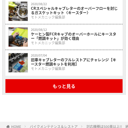
2020/08/22
CRスペシャルキャブレターのオーバーフローを封じ
るガスケットキット〈キースター〉
モトメカニック編集部
2020/08/12
ケーヒン製FCRキャブのオーバーホールにキースタ
ー「燃調キット」が効く理由
モトメカニック編集部
2020/07/04
旧車キャブレターのフルレストアにチャレンジ【キ
ースター燃調キットを利用】
モトメカニック編集部
もっと見る
HOME
バイクメンテナンス＆レストア
対応機種は500車以上!!