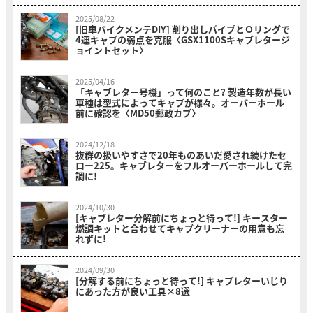
2025/08/22
[旧車バイクメンテDIY] 削り出しパイプとＯリングで
4連キャブの弱点を克服〈GSX1100Sキャブレタージ
ョイントセット〉
2025/04/16
「キャブレター号機」って何のこと? 製造年数が長い
車種は型式によってキャブが様々。オーバーホール
前に確認を〈MD50郵政カブ〉
2024/12/18
抜群の扱いやすさで20年ものあいだ愛され続けたセ
ロー225。キャブレターをフルオーバーホールして完
調に!
2024/10/30
[キャブレター分解前にちょっと待って!] キースター
燃調キットと合わせてキャブクリーナーの用意も忘
れずに!
2024/09/30
[分解する前にちょっと待って!] キャブレターいじり
にあった方が良い工具×8選