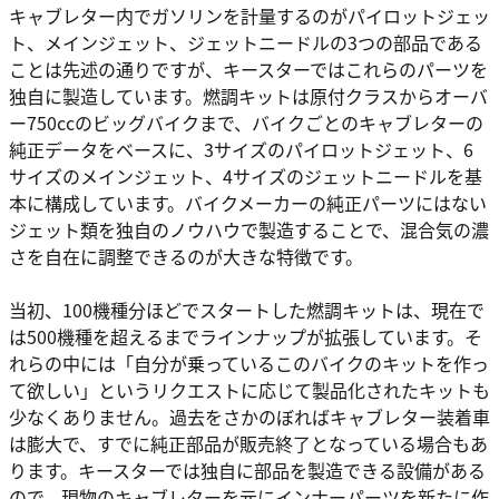
キャブレター内でガソリンを計量するのがパイロットジェッ
ト、メインジェット、ジェットニードルの3つの部品である
ことは先述の通りですが、キースターではこれらのパーツを
独自に製造しています。燃調キットは原付クラスからオーバ
ー750ccのビッグバイクまで、バイクごとのキャブレターの
純正データをベースに、3サイズのパイロットジェット、6
サイズのメインジェット、4サイズのジェットニードルを基
本に構成しています。バイクメーカーの純正パーツにはない
ジェット類を独自のノウハウで製造することで、混合気の濃
さを自在に調整できるのが大きな特徴です。
当初、100機種分ほどでスタートした燃調キットは、現在で
は500機種を超えるまでラインナップが拡張しています。そ
れらの中には「自分が乗っているこのバイクのキットを作っ
て欲しい」というリクエストに応じて製品化されたキットも
少なくありません。過去をさかのぼればキャブレター装着車
は膨大で、すでに純正部品が販売終了となっている場合もあ
ります。キースターでは独自に部品を製造できる設備がある
ので、現物のキャブレターを元にインナーパーツを新たに作