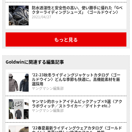
防水透湿性と安全性の高い、使い勝手に優れた「Gベ
クターライディングシューズ」〈ゴールドウイン〉
2021/04/27
もっと見る
Goldwinに関連する編集記事
’22-23秋冬ライディングジャケットカタログ〈ゴー
ルドウイン〉どんな季節も快適に。高機能素材を厳
選採用
ヤングマシン編集部
ヤンマシ的ホットアイテムピックアップ×9選〈アク
ラポヴィッチ／ストライカー／デイトナ etc.〉
ヤングマシン編集部
’22春夏最新ライディングウェアカタログ〈ゴールド