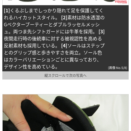
[1]
くるぶしまでしっかり隠れて足を保護してく
れるハイカットスタイル。
[2]
素材は防水透湿の
Gベクターブーティーとダブルラッセルメッシ
ュ。両つま先シフトガードには牛革を採用。
[3]
夜間走行時の後続車に対する被視認性を高める
反射素材も採用している。
[4]
ソールはステップ
とのグリップ感と歩きやすさを両立。ソール色
はカラーバリエーションごとに異なっており、
デザイン性を高めている。
(画像 No.5/8)
縦スクロールで次の写真へ