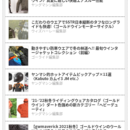
ウイン〉真夏に嬉しい快適エアスルー性能
ヤングマシン編集部
こだわりのウエアでSSTR日本縦断のタフなロングラ
イドも快適!〈ゴールドウインモーターサイクル〉
ウィズハーレー編集部
動きやすい防寒ウエアで冬の林道へ!! 最旬ウインタ
ージャケットコレクション〈前編〉
ゴーライド編集部
ヤンマシ的ホットアイテムピックアップ×11選
〈Kabuto カムイ3 JM etc.〉
ヤングマシン編集部
’21-’22秋冬ライディングウェアカタログ〈ゴールド
ウイン〉ダート色強めの新カテゴリー「ヘビーデュ
ーティ」
ヤングマシン編集部
【gwmaverick 2021秋冬】ゴールドウインのウール