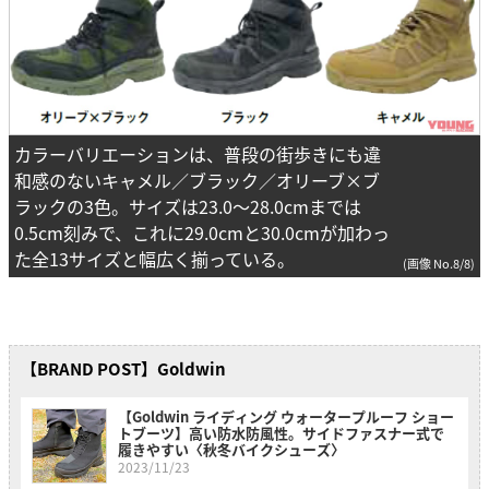
カラーバリエーションは、普段の街歩きにも違
和感のないキャメル／ブラック／オリーブ×ブ
ラックの3色。サイズは23.0～28.0cmまでは
0.5cm刻みで、これに29.0cmと30.0cmが加わっ
た全13サイズと幅広く揃っている。
(画像 No.8/8)
【BRAND POST】Goldwin
【Goldwin ライディング ウォータープルーフ ショー
トブーツ】高い防水防風性。サイドファスナー式で
履きやすい〈秋冬バイクシューズ〉
2023/11/23