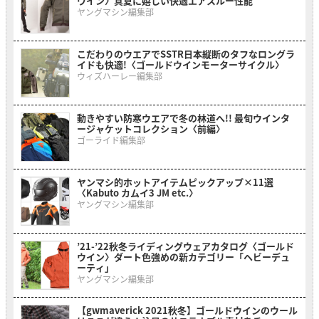
ウイン〉真夏に嬉しい快適エアスルー性能
ヤングマシン編集部
こだわりのウエアでSSTR日本縦断のタフなロングラ
イドも快適!〈ゴールドウインモーターサイクル〉
ウィズハーレー編集部
動きやすい防寒ウエアで冬の林道へ!! 最旬ウインタ
ージャケットコレクション〈前編〉
ゴーライド編集部
ヤンマシ的ホットアイテムピックアップ×11選
〈Kabuto カムイ3 JM etc.〉
ヤングマシン編集部
’21-’22秋冬ライディングウェアカタログ〈ゴールド
ウイン〉ダート色強めの新カテゴリー「ヘビーデュ
ーティ」
ヤングマシン編集部
【gwmaverick 2021秋冬】ゴールドウインのウール