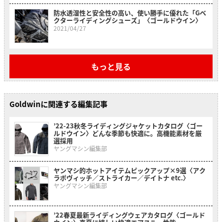
防水透湿性と安全性の高い、使い勝手に優れた「Gベ
クターライディングシューズ」〈ゴールドウイン〉
2021/04/27
もっと見る
Goldwinに関連する編集記事
’22-23秋冬ライディングジャケットカタログ〈ゴー
ルドウイン〉どんな季節も快適に。高機能素材を厳
選採用
ヤングマシン編集部
ヤンマシ的ホットアイテムピックアップ×9選〈アク
ラポヴィッチ／ストライカー／デイトナ etc.〉
ヤングマシン編集部
’22春夏最新ライディングウェアカタログ〈ゴールド