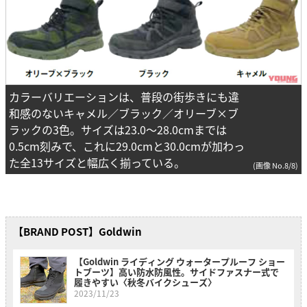
カラーバリエーションは、普段の街歩きにも違
和感のないキャメル／ブラック／オリーブ×ブ
ラックの3色。サイズは23.0～28.0cmまでは
0.5cm刻みで、これに29.0cmと30.0cmが加わっ
た全13サイズと幅広く揃っている。
(画像 No.8/8)
【BRAND POST】Goldwin
【Goldwin ライディング ウォータープルーフ ショー
トブーツ】高い防水防風性。サイドファスナー式で
履きやすい〈秋冬バイクシューズ〉
2023/11/23