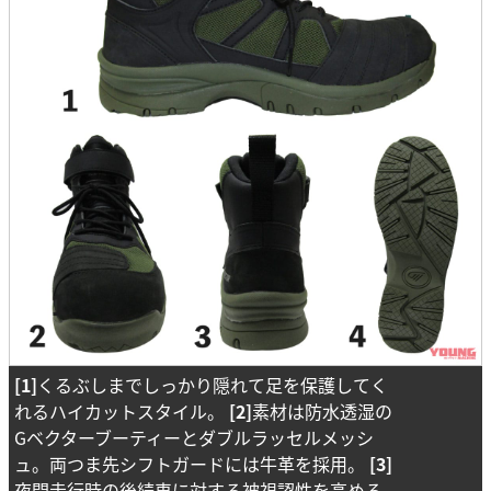
[1]
くるぶしまでしっかり隠れて足を保護してく
れるハイカットスタイル。
[2]
素材は防水透湿の
Gベクターブーティーとダブルラッセルメッシ
ュ。両つま先シフトガードには牛革を採用。
[3]
夜間走行時の後続車に対する被視認性を高める