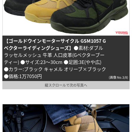
【ゴールドウインモーターサイクル GSM1057 G
ベクターライディングシューズ】
●素材:ダブル
ラッセルメッシュ 牛革 人口皮革(Gベクターブー
ティー) ●サイズ:23～30cm ●足囲:3E(やや広)
●カラー:ブラック キャメル オリーブ×ブラック
●価格:1万7050円
(画像 No.3/8)
縦スクロールで次の写真へ