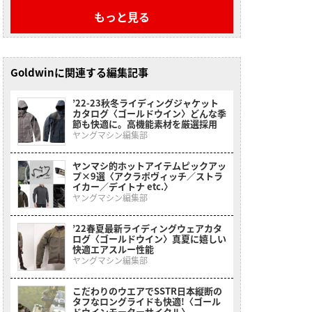
もっと見る
Goldwinに関連する編集記事
’22-23秋冬ライディングジャケット
カタログ〈ゴールドウイン〉どんな季
節も快適に。高機能素材を厳選採用
ヤングマシン編集部
ヤンマシ的ホットアイテムピックアッ
プ×9選〈アクラポヴィッチ／ストラ
イカー／デイトナ etc.〉
ヤングマシン編集部
’22春夏最新ライディングウェアカタ
ログ〈ゴールドウイン〉真夏に嬉しい
快適エアスルー性能
ヤングマシン編集部
こだわりのウエアでSSTR日本縦断の
タフなロングライドも快適!〈ゴール
ドウインモーターサイクル〉