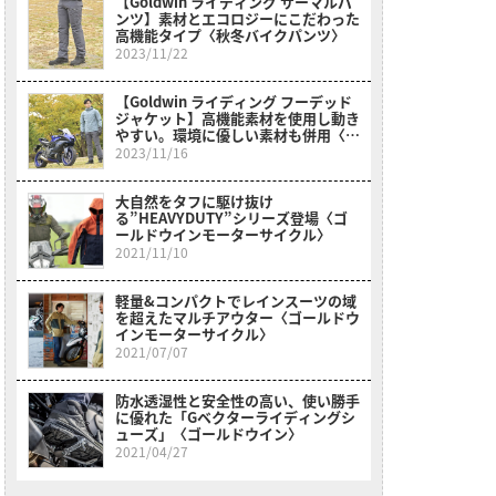
【Goldwin ライディング サーマルパ
ンツ】素材とエコロジーにこだわった
高機能タイプ〈秋冬バイクパンツ〉
2023/11/22
【Goldwin ライディング フーデッド
ジャケット】高機能素材を使用し動き
やすい。環境に優しい素材も併用〈秋
冬バイクジャケット〉
2023/11/16
大自然をタフに駆け抜け
る”HEAVYDUTY”シリーズ登場〈ゴ
ールドウインモーターサイクル〉
2021/11/10
軽量&コンパクトでレインスーツの域
を超えたマルチアウター〈ゴールドウ
インモーターサイクル〉
2021/07/07
防水透湿性と安全性の高い、使い勝手
に優れた「Gベクターライディングシ
ューズ」〈ゴールドウイン〉
2021/04/27