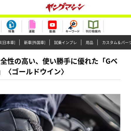
[日本車]
新車[外国車]
試乗インプレ
用品
カスタム＆パー
性と安全性の高い、使い勝手に優れた「Gベ
」〈ゴールドウイン〉