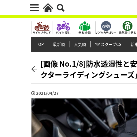
TOP
最新順
人気順
YMスクープCG
新車
[画像 No.1/8]防水透湿
クターライディングシューズ
2021/04/27