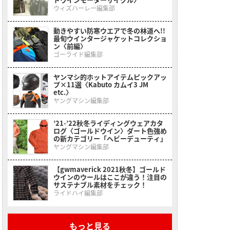
ウィズハーレー編集部
動きやすい防寒ウエアで冬の林道へ!!
最旬ウインタージャケットコレクショ
ン〈前編〉
ゴーライド編集部
ヤンマシ的ホットアイテムピックアッ
プ×11選〈Kabuto カムイ3 JM
etc.〉
ヤングマシン編集部
’21-’22秋冬ライディングウェアカタ
ログ〈ゴールドウイン〉ダート色強め
の新カテゴリー「ヘビーデューティ」
ヤングマシン編集部
【gwmaverick 2021秋冬】ゴールド
ウインのウールはここが違う！注目の
サステナブル素材をチェック！
ライドハイ編集部
もっと見る