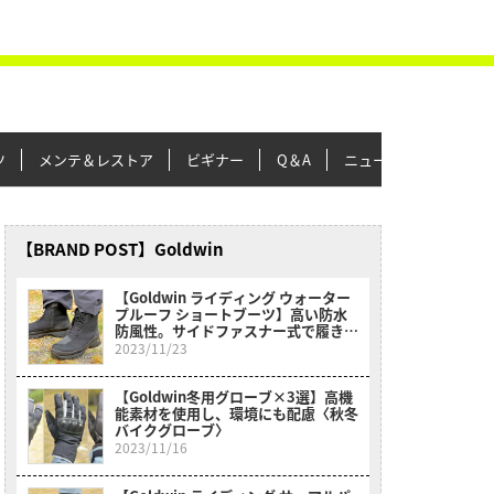
ツ
メンテ＆レストア
ビギナー
Q＆A
ニュース＆トピックス
【BRAND POST】Goldwin
【Goldwin ライディング ウォーター
プルーフ ショートブーツ】高い防水
防風性。サイドファスナー式で履きや
すい〈秋冬バイクシューズ〉
2023/11/23
【Goldwin冬用グローブ×3選】高機
能素材を使用し、環境にも配慮〈秋冬
バイクグローブ〉
2023/11/16