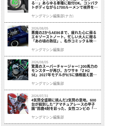
る…」あらゆる車種に取付OK。コンパク
トボディながら1700ルーメンで視界を確
保する［デイトナ・LEDフォグランプユ
ニット プレシャスレイ スモール］
ヤングマシン編集部(ナカ)
2026/08/05
悪魔のZからAE86まで、疲れた心に蘇る
エキゾーストノート。忙しい大人に贈る
「あの頃の熱狂」、名作コミック＆映画
の愛機たちが東京駅地下に期間限定で集
結！
ヤングマシン編集部
2026/08/05
驚異のスーパーチャージャー! 200馬力の
モンスターが再び。カワサキ「Z H2
SE」2027年モデルが9/5に価格据え置き
で発売
ヤングマシン編集部
2026/07/31
4気筒全盛期に挑んだ2気筒の意地。600
台が殺到した”アマチュアレースの甲子
園”鈴鹿4耐を彩った、女性コンビの「ス
ズキGSX400E」が特別展示開始
ヤングマシン編集部