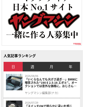
人気記事ランキング
日
週
月
年
2026/08/06
「いくらなんでも大げさ過ぎ…」BMWに
嘲笑された“190 E 2.5-16 エボⅡ”。オー
クションでは意外な価格に。おじさん達
が少年だった頃の憧れのクルマを深堀り
ヤングマシン編集部(ナカ)
2026/07/29
「スイッチONで明らかに違いを感じ