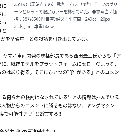
35年の（現時点での）最終モデル。初代モチーフのグリ
長に
ーンとレッドの限定カラーを纏っていた。●参考当時価
ジに
格：58万8500円 ■空冷4スト単気筒 249cc 20ps
なっ
2.1kg-m 車重133kg
はと
くかを準備中」との談話を引き出している。
た、ヤマハ車両開発の統括部長である西田豊士氏からも「ア
きに、既存モデルをプラットフォームにセローのような、
のはあり得る。そこにひとつの“解”がある」とのコメン
する何らかの検討はなされている〞との情報は掴んでいる
つ人物からのコメントに勝るものはない。ヤングマシン
で可能性アリ”と断言する!!
どちらの可能性も!!