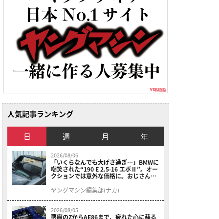
人気記事ランキング
日
週
月
年
2026/08/06
「いくらなんでも大げさ過ぎ…」BMWに
嘲笑された“190 E 2.5-16 エボⅡ”。オー
クションでは意外な価格に。おじさん達
が少年だった頃の憧れのクルマを深堀り
ヤングマシン編集部(ナカ)
2026/08/05
悪魔のZからAE86まで、疲れた心に蘇る