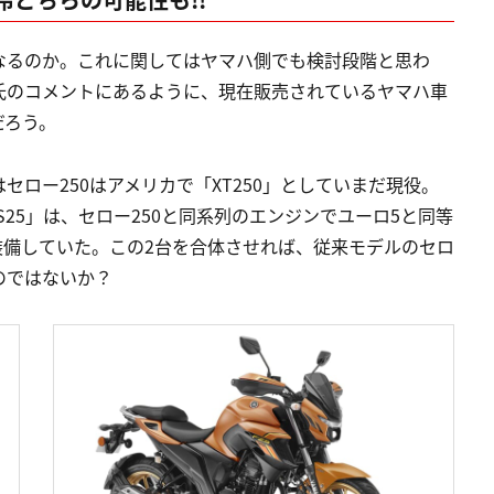
なるのか。これに関してはヤマハ側でも検討段階と思わ
氏のコメントにあるように、現在販売されているヤマハ車
だろう。
ロー250はアメリカで「XT250」としていまだ現役。
S25」は、セロー250と同系列のエンジンでユーロ5と同等
も装備していた。この2台を合体させれば、従来モデルのセロ
のではないか？