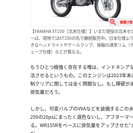
画像(7枚
【YAMAHA XT250［北米仕様］】いまだ現役の北米セ
ーは、現地ではXT250の名で継続販売中。日本仕様よ
きなヘッドライトやテールランプ、後輪の通常リム（
ューブ仕様）などが異なる。
もうひとつ根強く存在する噂は、インドネシアなど
活させるというもの。このエンジンは2023年末
制クリアに関しては全く問題なし。もし障壁が
排気量だろう。
しかし、可変バルブのVVAなどを装備するこの水
250の20psにまったく遜色ないし、アフターマ
る。WR155Rをベースに排気量をアップさせた