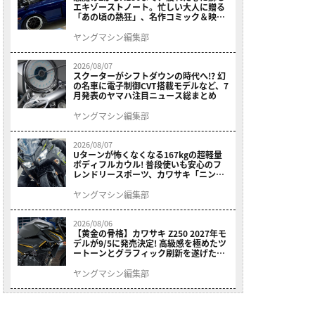
エキゾーストノート。忙しい大人に贈る
「あの頃の熱狂」、名作コミック＆映画
の愛機たちが東京駅地下に期間限定で集
結！
ヤングマシン編集部
2026/08/07
スクーターがシフトダウンの時代へ!? 幻
の名車に電子制御CVT搭載モデルなど、7
月発表のヤマハ注目ニュース総まとめ
ヤングマシン編集部
2026/08/07
Uターンが怖くなくなる167kgの超軽量
ボディフルカウル! 普段使いも安心のフ
レンドリースポーツ、カワサキ「ニンジ
ャ400」2027モデルが価格据え置きで
9/5発売
ヤングマシン編集部
2026/08/06
【黄金の骨格】カワサキ Z250 2027年モ
デルが9/5に発売決定! 高級感を極めたツ
ートーンとグラフィック刷新を遂げた本
格250ccスポーツだ
ヤングマシン編集部