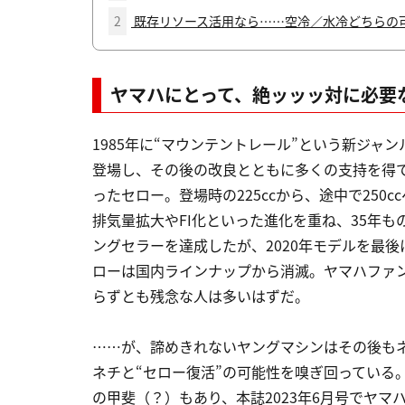
2
既存リソース活用なら……空冷／水冷どちらの可
ヤマハにとって、絶ッッッ対に必要
1985年に“マウンテントレール”という新ジャン
登場し、その後の改良とともに多くの支持を得
ったセロー。登場時の225ccから、途中で250c
排気量拡大やFI化といった進化を重ね、35年も
ングセラーを達成したが、2020年モデルを最後
ローは国内ラインナップから消滅。ヤマハファ
らずとも残念な人は多いはずだ。
……が、諦めきれないヤングマシンはその後も
ネチと“セロー復活”の可能性を嗅ぎ回っている
の甲斐（？）もあり、本誌2023年6月号でヤマ