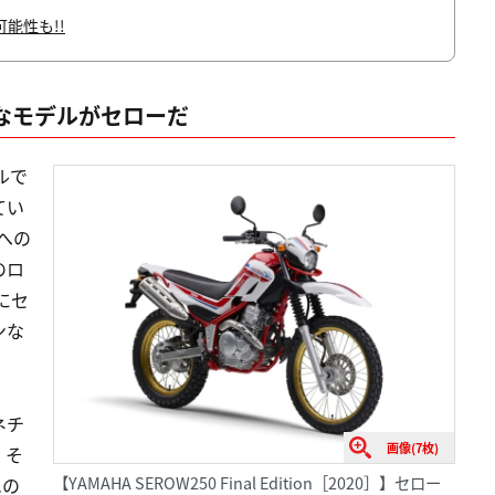
能性も!!
なモデルがセローだ
ルで
てい
cへの
のロ
にセ
ンな
ネチ
画像(7枚)
。そ
【YAMAHA SEROW250 Final Edition［2020］】セロー
ハの