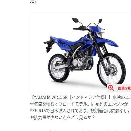
だ。
画像(7枚
【YAMAHA WR155R［インドネシア仕様］】水冷の155
単気筒を積むオフロードモデル。同系列のエンジンが
YZF-R15で日本導入されており、規制適合は問題なし
や排気量が少ない点をどう見るか？