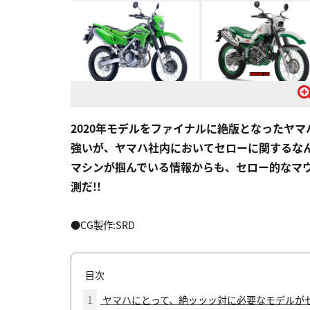
2020年モデルをファイナルに絶版となったヤマ
強いが、ヤマハ社内においてセローに関するな
マシンが掴んでいる情報からも、セロー的なマウ
測だ!!
●CG製作:SRD
目次
1
ヤマハにとって、絶ッッッ対に必要なモデルが