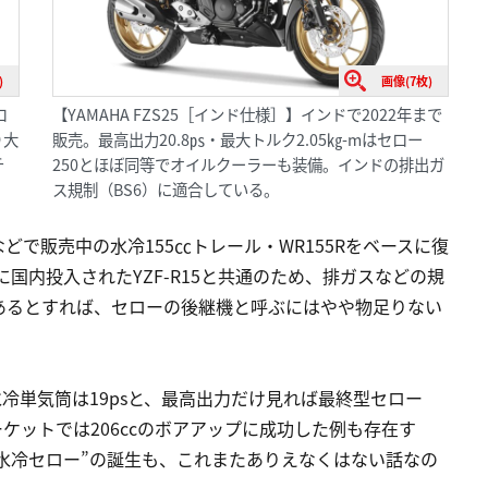
)
画像(7枚)
ロ
【YAMAHA FZS25［インド仕様］】インドで2022年まで
り大
販売。最高出力20.8㎰・最大トルク2.05㎏-mはセロー
チ
250とほぼ同等でオイルクーラーも装備。インドの排出ガ
ス規制（BS6）に適合している。
で販売中の水冷155㏄トレール・WR155Rをベースに復
に国内投入されたYZF-R15と共通のため、排ガスなどの規
あるとすれば、セローの後継機と呼ぶにはやや物足りない
冷単気筒は19psと、最高出力だけ見れば最終型セロー
ーケットでは206ccのボアアップに成功した例も存在す
“水冷セロー”の誕生も、これまたありえなくはない話なの