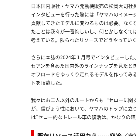
日本国内販社・ヤマハ発動機販売の松岡大司社
インタビューを行った際には「ヤマハのイメー
貢献してきたモデルに変わるものは必要。なく
たことは我々が一番悔しいし、何とかしなくて
考えている。限られたリソースでどうやってい
さらに本誌の2024年１月号でインタビューし
セアンを含めた国内外のラインナップを見たと
オフロードをゆっくり走れるモデルを作ってみる
トを頂戴した。
我々はお二人以外のルートからも〝セローに関
が、信ぴょう性において、ヤマハのトップに立
は”セロー的なトレール車の復活は、かなりの確度
既存リソース活用なら……空冷／水冷