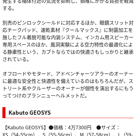
発生する帽体付近の気流を抑制し、頚椎にかかる負担を軽減
する。
別売のピンロックシールドに対応するほか、眼鏡スリット対
応チークパッド、速乾素材『クールマックス』に制菌加工を
施したフル着脱可能な内装システム、インカム用スピーカー
専用スペースのほか、風洞実験による空力特性の最適化によ
る静粛性という、カブトならではの快適さもしっかりと継承
されている。
オフロードやモタード、アドベンチャーツアラーのオーナー
に最適な安全性と快適性を備えているのはもちろんだが、ス
トリート系やクルーザーのオーナーが個性を演出するにもう
ってつけのブランニューヘルメットだ。
Kabuto GEOSYS
【Kabuto GEOSYS】●価格：4万7300円 ●サイズ：
XS（54-55cm）、S（55-56cm）、M（57-58cm）、L（59-