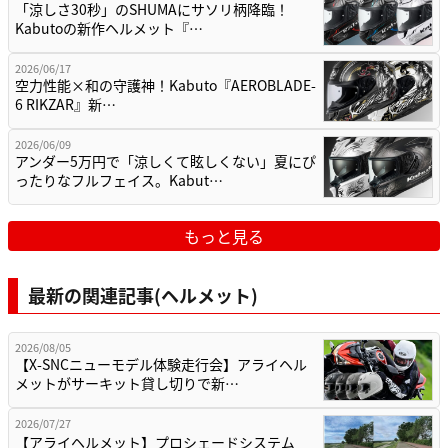
「涼しさ30秒」のSHUMAにサソリ柄降臨！
Kabutoの新作ヘルメット『…
2026/06/17
空力性能×和の守護神！Kabuto『AEROBLADE-
6 RIKZAR』新…
2026/06/09
アンダー5万円で「涼しくて眩しくない」夏にぴ
ったりなフルフェイス。Kabut…
もっと見る
最新の関連記事(ヘルメット)
2026/08/05
【X-SNCニューモデル体験走行会】アライヘル
メットがサーキット貸し切りで新…
2026/07/27
【アライヘルメット】プロシェードシステム