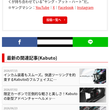
くが持ち合わせている“ヤング・アット・ハート”だ。
※ヤングマシン：
YouTube
｜
X
｜
Facebook
｜
Instagram
投稿一覧へ
最新の関連記事(Kabuto)
2026/07/15
インカム装着もスムーズ。快適ツーリングを約
束するKabutoのフルフェイスに…
2026/07/02
限定カーボンで圧倒的な軽さと美しさ！Kabuto
の新型アドベンチャーヘルメッ…
2026/06/23