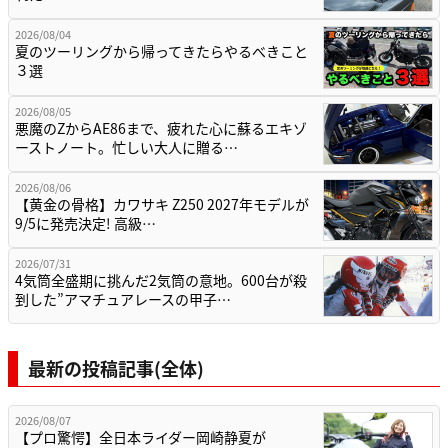
2026/08/04
夏のツーリングから帰ってきたらやるべきこと
３選
2026/08/05
悪魔のZからAE86まで、疲れた心に蘇るエキゾ
ーストノート。忙しい大人に贈る…
2026/08/06
【黄金の骨格】カワサキ Z250 2027年モデルが
9/5に発売決定! 高級…
2026/07/31
4気筒全盛期に挑んだ2気筒の意地。600台が殺
到した”アマチュアレースの甲子…
最新の投稿記事(全体)
2026/08/07
【プロ驚愕】全日本ライダー岡崎静夏が