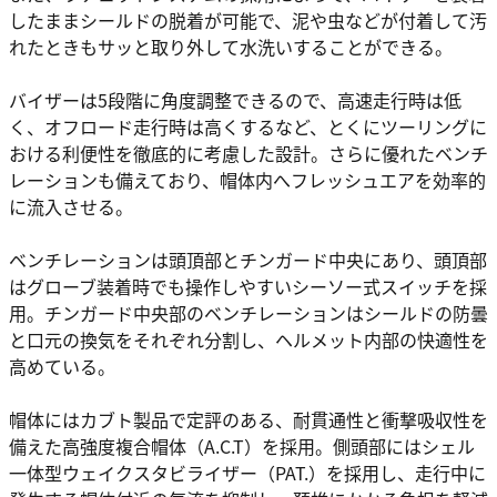
したままシールドの脱着が可能で、泥や虫などが付着して汚
れたときもサッと取り外して水洗いすることができる。
バイザーは5段階に角度調整できるので、高速走行時は低
く、オフロード走行時は高くするなど、とくにツーリングに
おける利便性を徹底的に考慮した設計。さらに優れたベンチ
レーションも備えており、帽体内へフレッシュエアを効率的
に流入させる。
ベンチレーションは頭頂部とチンガード中央にあり、頭頂部
はグローブ装着時でも操作しやすいシーソー式スイッチを採
用。チンガード中央部のベンチレーションはシールドの防曇
と口元の換気をそれぞれ分割し、ヘルメット内部の快適性を
高めている。
帽体にはカブト製品で定評のある、耐貫通性と衝撃吸収性を
備えた高強度複合帽体（A.C.T）を採用。側頭部にはシェル
一体型ウェイクスタビライザー（PAT.）を採用し、走行中に