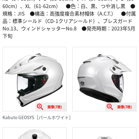
60cm）、XL（61-62cm） ●色：白、黒、つや消し黒 ●
規格：JIS ●構造：高強度複合素材帽体（A.C.T.） ●付属
品：標準シールド（CD-1クリアシールド）、ブレスガード
No.13、ウィンドシャッターNo.8 ●発売時期：2023年5月
下旬
画像(7枚)
画像(7枚)
Kabuto GEOSYS［パールホワイト］