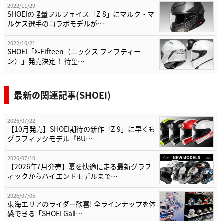
2022/11/29
SHOEIの軽量フルフェイス「Z-8」にマルク・マ
ルケス選手のコラボモデルが…
2022/10/21
SHOEI「X-Fifteen（エックス フィフティー
ン）」発売決定！ 待望…
最新の関連記事(SHOEI)
2026/07/22
【10月発売】SHOEI期待の新作「Z-9」に早くも
グラフィックモデル『BU…
2026/07/10
【2026年7月発売】夏を快適に走る最新グラフ
ィックからハイエンドモデルまで…
2026/07/05
東海エリアのライダー歓喜! 全ラインナップを体
感できる「SHOEI Gall…