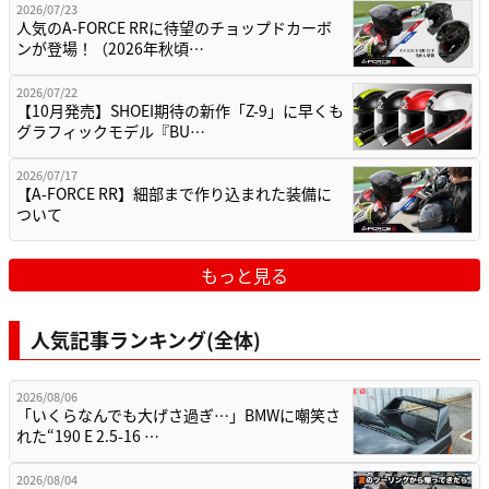
2026/07/23
人気のA-FORCE RRに待望のチョップドカーボ
ンが登場！（2026年秋頃…
2026/07/22
【10月発売】SHOEI期待の新作「Z-9」に早くも
グラフィックモデル『BU…
2026/07/17
【A-FORCE RR】細部まで作り込まれた装備に
ついて
もっと見る
人気記事ランキング(全体)
2026/08/06
「いくらなんでも大げさ過ぎ…」BMWに嘲笑さ
れた“190 E 2.5-16 …
2026/08/04