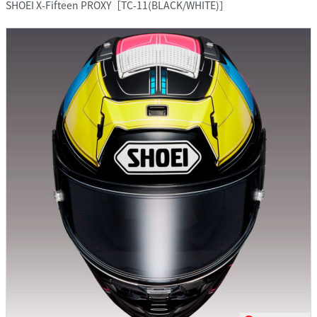
SHOEI X-Fifteen PROXY［TC-11(BLACK/WHITE)］