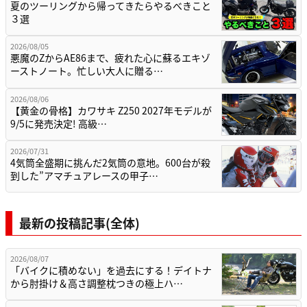
夏のツーリングから帰ってきたらやるべきこと
３選
2026/08/05
悪魔のZからAE86まで、疲れた心に蘇るエキゾ
ーストノート。忙しい大人に贈る…
2026/08/06
【黄金の骨格】カワサキ Z250 2027年モデルが
9/5に発売決定! 高級…
2026/07/31
4気筒全盛期に挑んだ2気筒の意地。600台が殺
到した”アマチュアレースの甲子…
最新の投稿記事(全体)
2026/08/07
「バイクに積めない」を過去にする！デイトナ
から肘掛け＆高さ調整枕つきの極上ハ…