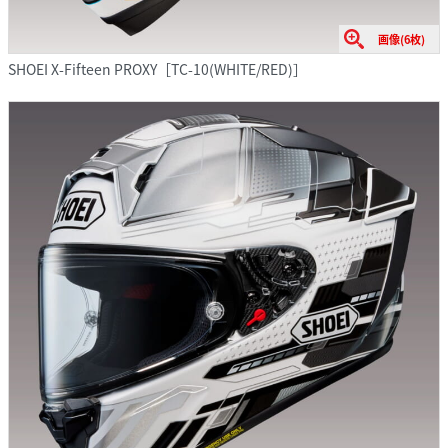
画像(6枚)
SHOEI X-Fifteen PROXY［TC-10(WHITE/RED)］