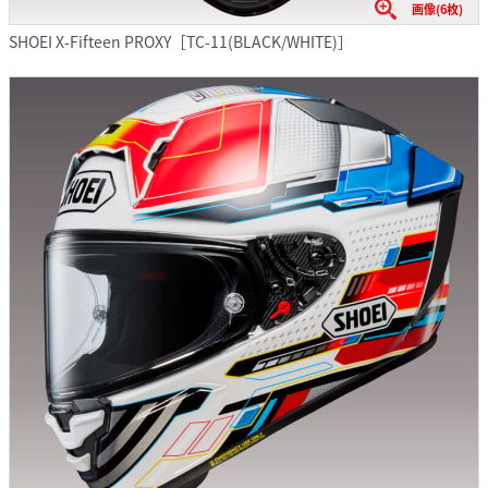
画像(6枚)
SHOEI X-Fifteen PROXY［TC-11(BLACK/WHITE)］