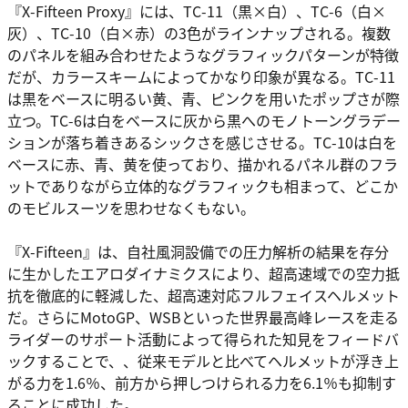
『X-Fifteen Proxy』には、TC-11（黒×白）、TC-6（白×
灰）、TC-10（白×赤）の3色がラインナップされる。複数
のパネルを組み合わせたようなグラフィックパターンが特徴
だが、カラースキームによってかなり印象が異なる。TC-11
は黒をベースに明るい黄、青、ピンクを用いたポップさが際
立つ。TC-6は白をベースに灰から黒へのモノトーングラデー
ションが落ち着きあるシックさを感じさせる。TC-10は白を
ベースに赤、青、黄を使っており、描かれるパネル群のフラ
ットでありながら立体的なグラフィックも相まって、どこか
のモビルスーツを思わせなくもない。
『X-Fifteen』は、自社風洞設備での圧力解析の結果を存分
に生かしたエアロダイナミクスにより、超高速域での空力抵
抗を徹底的に軽減した、超高速対応フルフェイスヘルメット
だ。さらにMotoGP、WSBといった世界最高峰レースを走る
ライダーのサポート活動によって得られた知見をフィードバ
ックすることで、、従来モデルと比べてヘルメットが浮き上
がる力を1.6％、前方から押しつけられる力を6.1％も抑制す
ることに成功した。