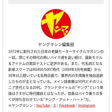
ヤングマシン編集部
1972年に創刊された日本の老舗モーターサイクルマガジンの
一誌。常にその時代の熱いバイク達を追い続け、最新モデル
＆アイテムの実証テストに定評がある。また、代名詞となる
新車スクープはRG400/500Γ時代（1984年3月号掲載）から
30年以上続いている名物企画で、業界内の生情報を独自追跡
したものが主となっている。メイン読者層は50代とそのジュ
ニア世代となる20代。ブランドタイトルの“ヤング”という単
語はさすがに時代錯誤とはなったが、信条はバイク乗りの多
くが持ち合わせている“ヤング・アット・ハート”だ。
※ヤングマシン：
YouTube
｜
X
｜
Facebook
｜
Instagram