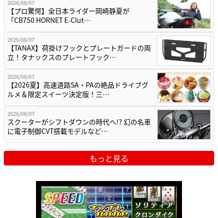
2026/08/07
【プロ驚愕】全日本ライダー岡崎静夏が
「CB750 HORNET E-Clut…
2026/08/07
【TANAX】荷掛けフックとプレートガードの両
立！タナックスのプレートフック…
2026/08/07
【2026夏】高速道路SA・PAの絶品ドライブグ
ルメ＆限定スイーツ決定版！三…
2026/08/07
スクーターがシフトダウンの時代へ!? 幻の名車
に電子制御CVT搭載モデルなど…
もっと見る