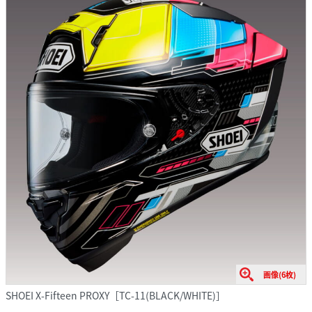
画像(6枚)
SHOEI X-Fifteen PROXY［TC-11(BLACK/WHITE)］