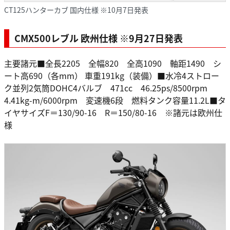
CT125ハンターカブ 国内仕様 ※10月7日発表
CMX500レブル 欧州仕様 ※9月27日発表
主要諸元■全長2205 全幅820 全高1090 軸距1490 シ
ート高690（各mm） 車重191kg（装備）■水冷4ストロー
ク並列2気筒DOHC4バルブ 471cc 46.25ps/8500rpm
4.41kg-m/6000rpm 変速機6段 燃料タンク容量11.2L■タ
イヤサイズF＝130/90-16 R＝150/80-16 ※諸元は欧州仕
様