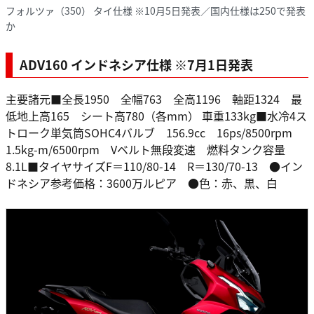
フォルツァ（350） タイ仕様 ※10月5日発表／国内仕様は250で発表
か
ADV160 インドネシア仕様 ※7月1日発表
主要諸元■全長1950 全幅763 全高1196 軸距1324 最
低地上高165 シート高780（各mm） 車重133kg■水冷4ス
トローク単気筒SOHC4バルブ 156.9cc 16ps/8500rpm
1.5kg-m/6500rpm Vベルト無段変速 燃料タンク容量
8.1L■タイヤサイズF＝110/80-14 R＝130/70-13 ●イン
ドネシア参考価格：3600万ルピア ●色：赤、黒、白