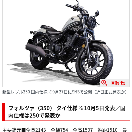
画像(7枚)
新型レブル250 国内仕様 ※9月27日にSNSで公開（近日正式発表か）
フォルツァ（350） タイ仕様 ※10月5日発表／国
内仕様は250で発表か
主要諸元■全長2143 全幅754 全高1507 軸距1510 最