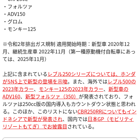
・フォルツァ
・ADV150
・グロム
・モンキー125
※令和2年排出ガス規制 適用開始時期：新型車 2020年12
月、継続生産車 2022年11月（第一種原動機付自転車にあっ
ては、2025年11月）
上記に含まれている
レブル250シリーズについては、ホンダ
がSNS上で新型の登場を示唆
。また、海外では
レブル500の
2023年カラー
、
モンキー125の2023年カラー
、
新型車の
ADV160
、
新型フォルツァ（350）
が発表されており、フォ
ルツァは250cc版の国内導入もカウントダウン状態と思われ
る。このほか、このリストにない
CBR250RRについてもイン
ドネシアで新型が発表され
、国内では
日本GP（モビリティ
リゾートもてぎ）でお披露目
されている。