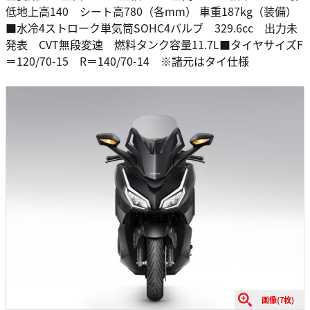
低地上高140 シート高780（各mm） 車重187kg（装備）
■水冷4ストローク単気筒SOHC4バルブ 329.6cc 出力未
発表 CVT無段変速 燃料タンク容量11.7L■タイヤサイズF
＝120/70-15 R＝140/70-14 ※諸元はタイ仕様
画像(7枚)