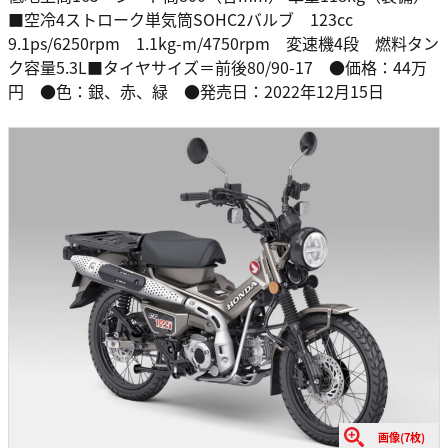
■空冷4ストローク単気筒SOHC2バルブ 123cc
9.1ps/6250rpm 1.1kg-m/4750rpm 変速機4段 燃料タン
ク容量5.3L■タイヤサイズ＝前後80/90-17 ●価格：44万
円 ●色：銀、赤、緑 ●発売日：2022年12月15日
画像(7枚)