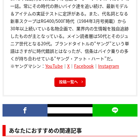
一誌。常にその時代の熱いバイク達を追い続け、最新モデル
＆アイテムの実証テストに定評がある。また、代名詞となる
新車スクープはRG400/500Γ時代（1984年3月号掲載）から
30年以上続いている名物企画で、業界内の生情報を独自追跡
したものが主となっている。メイン読者層は50代とそのジュ
ニア世代となる20代。ブランドタイトルの“ヤング”という単
語はさすがに時代錯誤とはなったが、信条はバイク乗りの多
くが持ち合わせている“ヤング・アット・ハート”だ。
※ヤングマシン：
YouTube
｜
X
｜
Facebook
｜
Instagram
投稿一覧へ
あなたにおすすめの関連記事