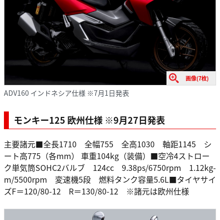
画像(7枚)
ADV160 インドネシア仕様 ※7月1日発表
モンキー125 欧州仕様 ※9月27日発表
主要諸元■全長1710 全幅755 全高1030 軸距1145 シ
ート高775（各mm） 車重104kg（装備）■空冷4ストロー
ク単気筒SOHC2バルブ 124cc 9.38ps/6750rpm 1.12kg-
m/5500rpm 変速機5段 燃料タンク容量5.6L■タイヤサイ
ズF＝120/80-12 R＝130/80-12 ※諸元は欧州仕様