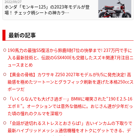
2022/09/27
ホンダ「モンキー125」の2023年モデルが登
場！ チェック柄シートの神カラ…
最新の記事
190馬力の最強SS復活から鈴鹿8耐7位の快挙まで! 237万円で手に
入る最新技術と、伝説のGSX400Eも交錯したスズキ関連7月注目ニ
ュースまとめ
【黄金の骨格】カワサキ Z250 2027年モデルが9/5に発売決定! 高
級感を極めたツートーンとグラフィック刷新を遂げた本格250ccス
ポーツだ
「いくらなんでも大げさ過ぎ…」BMWに嘲笑された“190 E 2.5-16
エボⅡ”。オークションでは意外な価格に。おじさん達が少年だっ
た頃の憧れのクルマを深堀り
「会話が途切れるストレスとおさらば!」古いインカムの下取りで
最新ハイブリッドメッシュ通信機種をオトクにゲットできる、デ