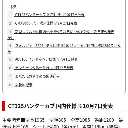
目次
1
CT125ハンターカブ 国内仕様 ※10月7日発表
2
CMX500レブル 欧州仕様 ※9月27日発表
3
新型レブル250 国内仕様 ※9月27日にSNSで公開（近日正式発表
か）
4
フォルツァ（350） タイ仕様 ※10月5日発表／国内仕様は250で発表
か
5
ADV160 インドネシア仕様 ※7月1日発表
6
モンキー125 欧州仕様 ※9月27日発表
7
あなたにおすすめの関連記事
8
最新の記事
CT125ハンターカブ 国内仕様 ※10月7日発表
主要諸元■全長1965 全幅805 全高1085 軸距1260 最
低地上高165 シート高800（各mm） 車重118kg（装備）