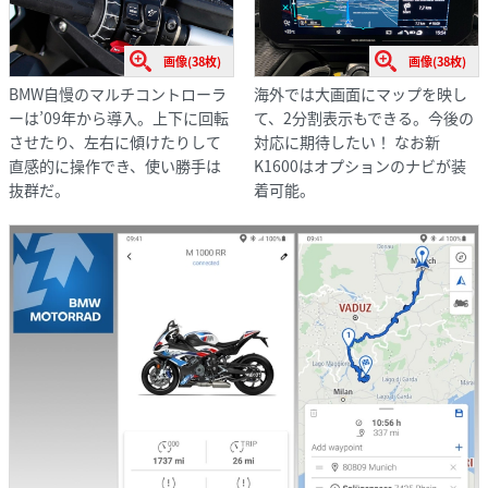
画像(38枚)
画像(38枚)
BMW自慢のマルチコントローラ
海外では大画面にマップを映し
ーは’09年から導入。上下に回転
て、2分割表示もできる。今後の
させたり、左右に傾けたりして
対応に期待したい！ なお新
直感的に操作でき、使い勝手は
K1600はオプションのナビが装
抜群だ。
着可能。