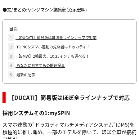
●文/まとめ:ヤングマシン編集部(沼尾宏明)
目次
1
【DUCATI】簡易版はほぼ全ラインナップで対応
2
TOPICS:スマホ連動の先駆者はドゥカティ！
3
【BMW】2輪最大、10.25インチも選べる！
4
あなたにおすすめの関連記事
5
最新の記事
【DUCATI】簡易版はほぼ全ラインナップで対応
採用システムその1:mySPIN
スマホ連動の”ドゥカティマルチメディアシステム”(DMS)を
積極的に推し進め、一部のモデルを除いて、ほぼ全車が接続