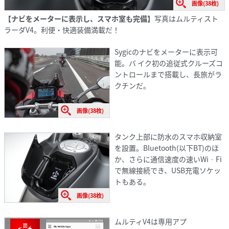
画像(38枚)
【ナビをメーターに表示し、スマホ室も完備】
写真はムルティスト
ラーダV4。利便・快適装備満載だ！
Sygicのナビをメーターに表示可
能。バ イク初の追従式クルーズコ
ントロールまで搭載し、長旅がラ
クチンだ。
画像(38枚)
タンク上部に防水のスマホ収納室
を設置。Bluetooth(以下BT)のほ
か、さらに通信速度の速いWi‐Fi
で無線接続でき、USB充電ソケッ
トもある。
画像(38枚)
ムルティV4は専用アプ