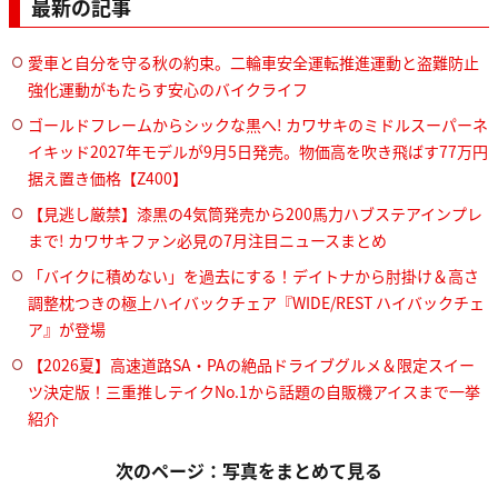
最新の記事
愛車と自分を守る秋の約束。二輪車安全運転推進運動と盗難防止
強化運動がもたらす安心のバイクライフ
ゴールドフレームからシックな黒へ! カワサキのミドルスーパーネ
イキッド2027年モデルが9月5日発売。物価高を吹き飛ばす77万円
据え置き価格【Z400】
【見逃し厳禁】漆黒の4気筒発売から200馬力ハブステアインプレ
まで! カワサキファン必見の7月注目ニュースまとめ
「バイクに積めない」を過去にする！デイトナから肘掛け＆高さ
調整枕つきの極上ハイバックチェア『WIDE/REST ハイバックチェ
ア』が登場
【2026夏】高速道路SA・PAの絶品ドライブグルメ＆限定スイー
ツ決定版！三重推しテイクNo.1から話題の自販機アイスまで一挙
紹介
次のページ：写真をまとめて見る