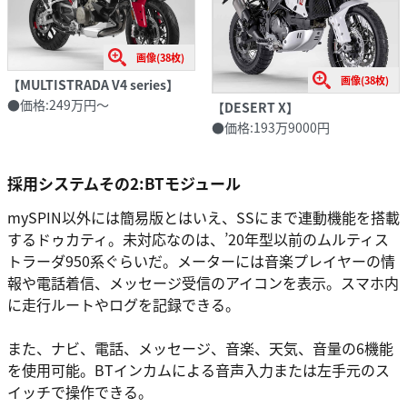
画像(38枚)
画像(38枚)
【MULTISTRADA V4 series】
●価格:249万円～
【DESERT X】
●価格:193万9000円
採用システムその2:BTモジュール
mySPIN以外には簡易版とはいえ、SSにまで連動機能を搭載
するドゥカティ。未対応なのは、’20年型以前のムルティス
トラーダ950系ぐらいだ。メーターには音楽プレイヤーの情
報や電話着信、メッセージ受信のアイコンを表示。スマホ内
に走行ルートやログを記録できる。
また、ナビ、電話、メッセージ、音楽、天気、音量の6機能
を使用可能。BTインカムによる音声入力または左手元のス
イッチで操作できる。