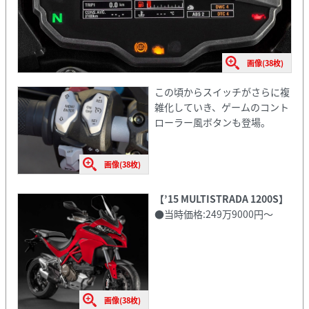
画像(38枚)
この頃からスイッチがさらに複
雑化していき、ゲームのコント
ローラー風ボタンも登場。
画像(38枚)
【’15 MULTISTRADA 1200S】
●当時価格:249万9000円～
画像(38枚)