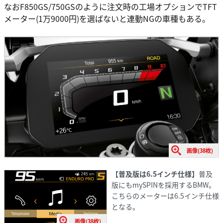
なおF850GS/750GSのように注文時の工場オプションでTFT
メーター(1万9000円)を選ばないと連動NGの車種もある。
画像(38枚)
【普及版は6.5インチ仕様】
普及
版にもmySPINを採用するBMW。
こちらのメーターは6.5インチ仕様
となる。
画像(38枚)