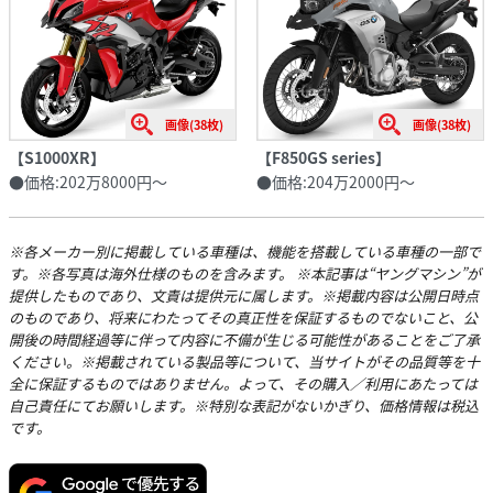
画像(38枚)
画像(38枚)
【S1000XR】
【F850GS series】
●価格:202万8000円〜
●価格:204万2000円〜
※各メーカー別に掲載している車種は、機能を搭載している車種の一部で
す。※各写真は海外仕様のものを含みます。 ※本記事は“ヤングマシン”が
提供したものであり、文責は提供元に属します。※掲載内容は公開日時点
のものであり、将来にわたってその真正性を保証するものでないこと、公
開後の時間経過等に伴って内容に不備が生じる可能性があることをご了承
ください。※掲載されている製品等について、当サイトがその品質等を十
全に保証するものではありません。よって、その購入／利用にあたっては
自己責任にてお願いします。※特別な表記がないかぎり、価格情報は税込
です。