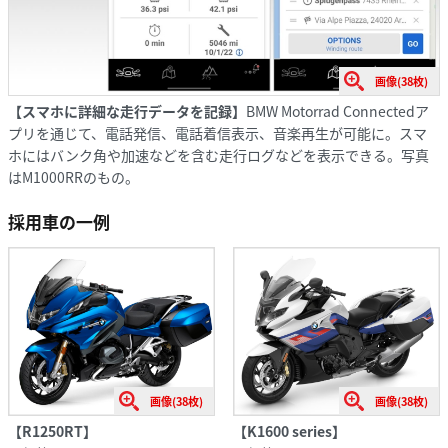
画像(38枚)
【スマホに詳細な走行データを記録】
BMW Motorrad Connectedア
プリを通じて、電話発信、電話着信表示、音楽再生が可能に。スマ
ホにはバンク角や加速などを含む走行ログなどを表示できる。写真
はM1000RRのもの。
採用車の一例
画像(38枚)
画像(38枚)
【R1250RT】
【K1600 series】