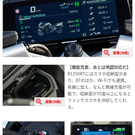
画像(38枚)
【機能充実、あとは地図対応だ】
R1250RTにはスマホ収納室があ
り、BTのほか、Wi-Fiでも連携。
有線に加え、なんと無線充電が可
能で、収納室が35度以上になると
ファンでスマホを冷却してくれ
画像(38枚)
る。