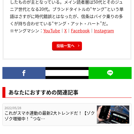
したものが主となっている。メイン読者層は50代とそのジュ
ニア世代となる20代。ブランドタイトルの“ヤング”という単
語はさすがに時代錯誤とはなったが、信条はバイク乗りの多
くが持ち合わせている“ヤング・アット・ハート”だ。
※ヤングマシン：
YouTube
｜
X
｜
Facebook
｜
Instagram
投稿一覧へ
あなたにおすすめの関連記事
2022/05/28
これがスマホ連動の最新2大トレンドだ！【ゾク
ゾク増殖中！ “つな…