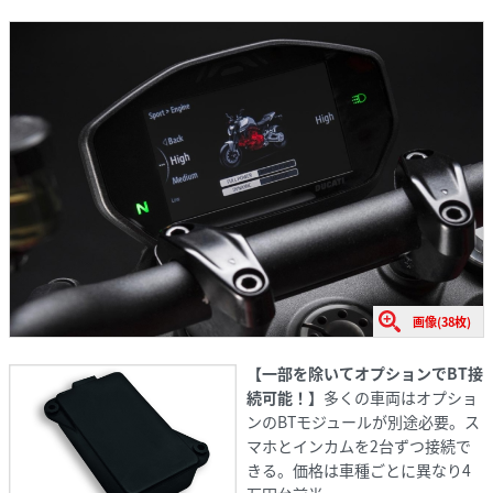
画像(38枚)
【一部を除いてオプションでBT接
続可能！】
多くの車両はオプショ
ンのBTモジュールが別途必要。ス
マホとインカムを2台ずつ接続で
きる。価格は車種ごとに異なり4