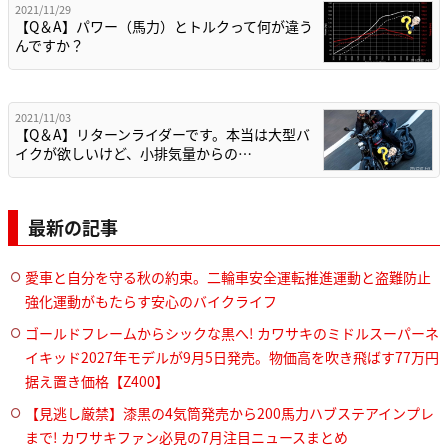
2021/11/29
【Q＆A】パワー（馬力）とトルクって何が違う
んですか？
2021/11/03
【Q＆A】リターンライダーです。本当は大型バ
イクが欲しいけど、小排気量からの…
最新の記事
愛車と自分を守る秋の約束。二輪車安全運転推進運動と盗難防止
強化運動がもたらす安心のバイクライフ
ゴールドフレームからシックな黒へ! カワサキのミドルスーパーネ
イキッド2027年モデルが9月5日発売。物価高を吹き飛ばす77万円
据え置き価格【Z400】
【見逃し厳禁】漆黒の4気筒発売から200馬力ハブステアインプレ
まで! カワサキファン必見の7月注目ニュースまとめ