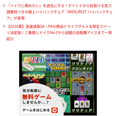
「バイクに積めない」を過去にする！デイトナから肘掛け＆高さ
調整枕つきの極上ハイバックチェア『WIDE/REST ハイバックチェ
ア』が登場
【2026夏】高速道路SA・PAの絶品ドライブグルメ＆限定スイー
ツ決定版！三重推しテイクNo.1から話題の自販機アイスまで一挙
紹介