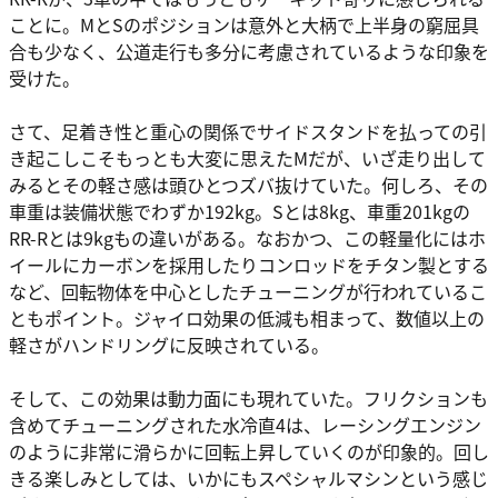
ことに。MとSのポジションは意外と大柄で上半身の窮屈具
合も少なく、公道走行も多分に考慮されているような印象を
受けた。
さて、足着き性と重心の関係でサイドスタンドを払っての引
き起こしこそもっとも大変に思えたMだが、いざ走り出して
みるとその軽さ感は頭ひとつズバ抜けていた。何しろ、その
車重は装備状態でわずか192kg。Sとは8kg、車重201kgの
RR-Rとは9kgもの違いがある。なおかつ、この軽量化にはホ
イールにカーボンを採用したりコンロッドをチタン製とする
など、回転物体を中心としたチューニングが行われているこ
ともポイント。ジャイロ効果の低減も相まって、数値以上の
軽さがハンドリングに反映されている。
そして、この効果は動力面にも現れていた。フリクションも
含めてチューニングされた水冷直4は、レーシングエンジン
のように非常に滑らかに回転上昇していくのが印象的。回し
きる楽しみとしては、いかにもスペシャルマシンという感じ