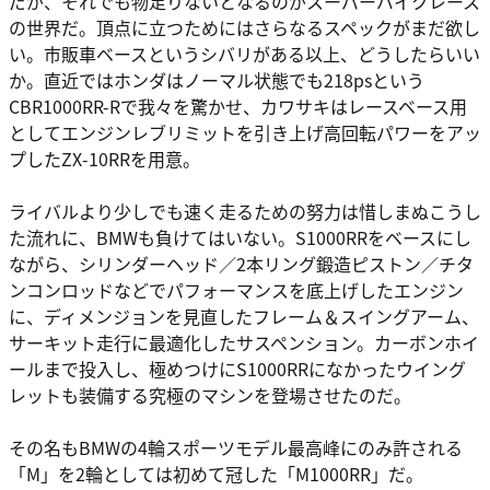
だが、それでも物足りないとなるのがスーパーバイクレース
の世界だ。頂点に立つためにはさらなるスペックがまだ欲し
い。市販車ベースというシバリがある以上、どうしたらいい
か。直近ではホンダはノーマル状態でも218psという
CBR1000RR-Rで我々を驚かせ、カワサキはレースベース用
としてエンジンレブリミットを引き上げ高回転パワーをアッ
プしたZX-10RRを用意。
ライバルより少しでも速く走るための努力は惜しまぬこうし
た流れに、BMWも負けてはいない。S1000RRをベースにし
ながら、シリンダーヘッド／2本リング鍛造ピストン／チタ
ンコンロッドなどでパフォーマンスを底上げしたエンジン
に、ディメンジョンを見直したフレーム＆スイングアーム、
サーキット走行に最適化したサスペンション。カーボンホイ
ールまで投入し、極めつけにS1000RRになかったウイング
レットも装備する究極のマシンを登場させたのだ。
その名もBMWの4輪スポーツモデル最高峰にのみ許される
「M」を2輪としては初めて冠した「M1000RR」だ。