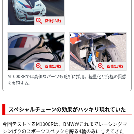
画像(13枚)
画像(13枚)
画像(13枚)
M1000RRでは高価なパーツも随所に採用。軽量化と究極の質感
を実現する。
スペシャルチューンの効果がハッキリ現れていた
今回テストするM1000Rは、BMWがこれまでレーシングマ
シンばりのスポーツスペックを誇る4輪のみに与えてきた