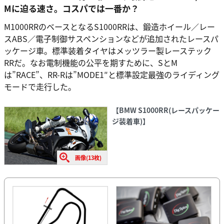
Mに迫る速さ。コスパでは一番か？
M1000RRのベースとなるS1000RRは、鍛造ホイール／レー
スABS／電子制御サスペンションなどが追加されたレースパ
ッケージ車。標準装着タイヤはメッツラー製レーステック
RRだ。なお電制機能の公平を期すために、SとM
は”RACE”、RR-Rは”MODE1″と標準設定最強のライディング
モードで走行した。
【BMW S1000RR(レースパッケー
ジ装着車)】
画像(13枚)