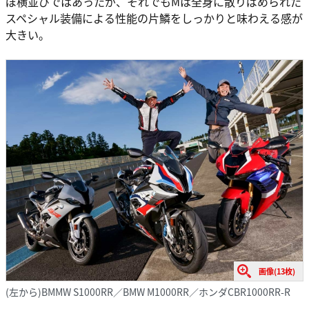
ぼ横並びではあったが、それでもMは全身に散りばめられた
スペシャル装備による性能の片鱗をしっかりと味わえる感が
大きい。
画像(13枚)
(左から)BMMW S1000RR／BMW M1000RR／ホンダCBR1000RR-R