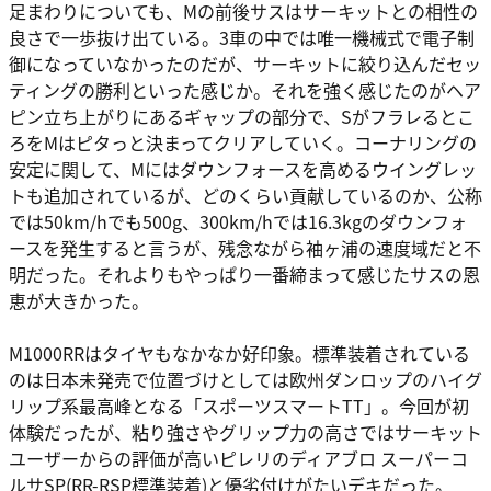
足まわりについても、Mの前後サスはサーキットとの相性の
良さで一歩抜け出ている。3車の中では唯一機械式で電子制
御になっていなかったのだが、サーキットに絞り込んだセッ
ティングの勝利といった感じか。それを強く感じたのがヘア
ピン立ち上がりにあるギャップの部分で、Sがフラレるとこ
ろをMはピタっと決まってクリアしていく。コーナリングの
安定に関して、Mにはダウンフォースを高めるウイングレッ
トも追加されているが、どのくらい貢献しているのか、公称
では50km/hでも500g、300km/hでは16.3kgのダウンフォ
ースを発生すると言うが、残念ながら袖ヶ浦の速度域だと不
明だった。それよりもやっぱり一番締まって感じたサスの恩
恵が大きかった。
M1000RRはタイヤもなかなか好印象。標準装着されている
のは日本未発売で位置づけとしては欧州ダンロップのハイグ
リップ系最高峰となる「スポーツスマートTT」。今回が初
体験だったが、粘り強さやグリップ力の高さではサーキット
ユーザーからの評価が高いピレリのディアブロ スーパーコ
ルサSP(RR-RSP標準装着)と優劣付けがたいデキだった。