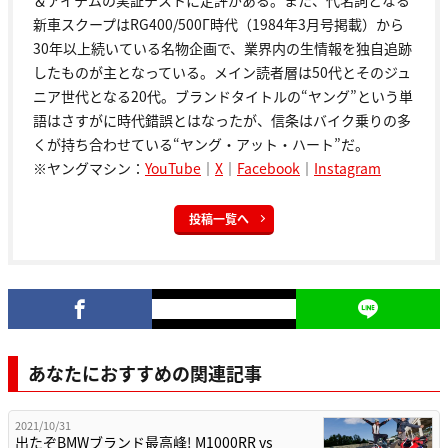
新車スクープはRG400/500Γ時代（1984年3月号掲載）から
30年以上続いている名物企画で、業界内の生情報を独自追跡
したものが主となっている。メイン読者層は50代とそのジュ
ニア世代となる20代。ブランドタイトルの“ヤング”という単
語はさすがに時代錯誤とはなったが、信条はバイク乗りの多
くが持ち合わせている“ヤング・アット・ハート”だ。
※ヤングマシン：
YouTube
｜
X
｜
Facebook
｜
Instagram
投稿一覧へ
あなたにおすすめの関連記事
2021/10/31
出たぞBMWブランド最高峰! M1000RR vs