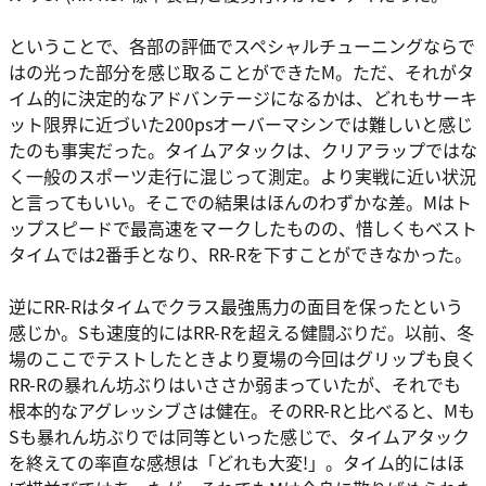
ということで、各部の評価でスペシャルチューニングならで
はの光った部分を感じ取ることができたM。ただ、それがタ
イム的に決定的なアドバンテージになるかは、どれもサーキ
ット限界に近づいた200psオーバーマシンでは難しいと感じ
たのも事実だった。タイムアタックは、クリアラップではな
く一般のスポーツ走行に混じって測定。より実戦に近い状況
と言ってもいい。そこでの結果はほんのわずかな差。Mはト
ップスピードで最高速をマークしたものの、惜しくもベスト
タイムでは2番手となり、RR-Rを下すことができなかった。
逆にRR-Rはタイムでクラス最強馬力の面目を保ったという
感じか。Sも速度的にはRR-Rを超える健闘ぶりだ。以前、冬
場のここでテストしたときより夏場の今回はグリップも良く
RR-Rの暴れん坊ぶりはいささか弱まっていたが、それでも
根本的なアグレッシブさは健在。そのRR-Rと比べると、Mも
Sも暴れん坊ぶりでは同等といった感じで、タイムアタック
を終えての率直な感想は「どれも大変!」。タイム的にはほ