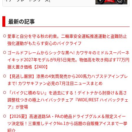
最新の記事
愛車と自分を守る秋の約束。二輪車安全運転推進運動と盗難防止
強化運動がもたらす安心のバイクライフ
ゴールドフレームからシックな黒へ! カワサキのミドルスーパーネ
イキッド2027年モデルが9月5日発売。物価高を吹き飛ばす77万円
据え置き価格【Z400】
【見逃し厳禁】漆黒の4気筒発売から200馬力ハブステアインプレ
まで! カワサキファン必見の7月注目ニュースまとめ
「バイクに積めない」を過去にする！デイトナから肘掛け＆高さ
調整枕つきの極上ハイバックチェア『WIDE/REST ハイバックチェ
ア』が登場
【2026夏】高速道路SA・PAの絶品ドライブグルメ＆限定スイー
ツ決定版！三重推しテイクNo.1から話題の自販機アイスまで一挙
紹介