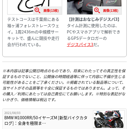
画像(13枚)
画像(13枚)
テストコースは千葉県にある
【計測はおなじみデジスパ3】
袖ヶ浦フォレストレースウェ
タイム計測に使用したのは、
イ。1周2436mの中規模サー
PCやスマホアプリで解析でき
キットで、盛んに競技や走行
るGPSデータロガーの
会が行われている。
デジスパイス3
だ。
※本内容は記事公開日時点のものであり、将来にわたってその真正性を保
証するものでないこと、公開後の時間経過等に伴って内容に不備が生じる
可能性があることをご了承ください。※掲載されている製品等について、
当サイトがその品質等を十全に保証するものではありません。よって、そ
の購入／利用にあたっては自己責任にてお願いします。※特別な表記がな
いかぎり、価格情報は税込です。
2021/08/03
BMW M1000RR/50イヤーズM [新型バイクカタ
ログ]：全身を極限ま…