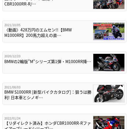
CBR1000RR-R/…
2021/10/05
〈動画〉428万円のエムセン!!【BMW
M1000RR】200馬力超えの直…
2020/12/23
BMWの2輪版”M”シリーズ第1弾・M1000RR降…
2021/08/03
BMW S1000RR [新型バイクカタログ]：狙うは勝
利! 日本車とシノギ…
2022/01/24
【リダイレクト済み】ホンダCBR1000RR-Rファ
イアーブレードシリーズ[…