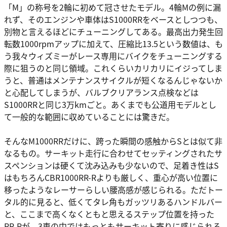
「M」の称号を2輪に初めて冠させたモデル。4輪Mの例に漏
れず、そのエンジンや車体はS1000RRをベースとしつつも、
別物と言えるほどにチューニングしてある。最高出力発生回
転数1000rpmアップに加えて、圧縮比13.5という数値は、も
う我々ウィズミーがレース専用にバイクをチューニングする
際に狙うのと同じ領域。これくらいカリカリにイジってしま
うと、普通はメンテナンスサイクルが短くなるんじゃないか
と心配してしまうが、バルブクリアランス点検などは
S1000RRと同じ3万kmごと。あくまでも公道用モデルとし
て一般的な範囲に収めていることには驚きだ。
そんなM1000RRだけに、跨った瞬間の感触からSとは似て非
なるもの。サーキット走行に合わせてセッティングされたサ
スペンションは硬くて沈み込みも少ないので、足着き性はS
はもちろんCBR1000RR-Rよりも厳しく、重心が高い位置に
移ったようなレーサーらしい腰高感が感じられる。ただトー
タル的に見ると、低くてタレ角もガッツリあるハンドルバー
と、ここまで高くなくともと思えるステップ位置を持った
RR-Rが、3車の中ではもっともサーキット寄りに感じられる