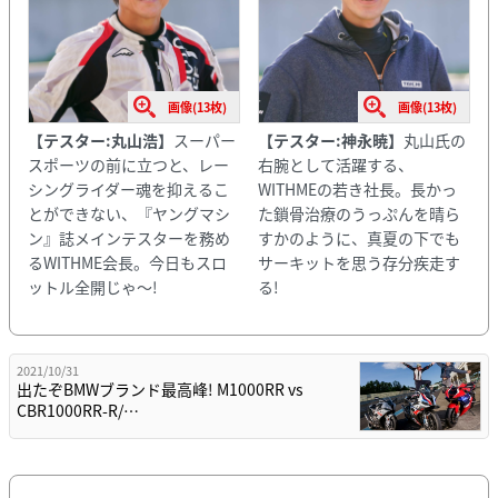
画像(13枚)
画像(13枚)
【テスター:丸山浩】
スーパー
【テスター:神永暁】
丸山氏の
スポーツの前に立つと、レー
右腕として活躍する、
シングライダー魂を抑えるこ
WITHMEの若き社長。長かっ
とができない、『ヤングマシ
た鎖骨治療のうっぷんを晴ら
ン』誌メインテスターを務め
すかのように、真夏の下でも
るWITHME会長。今日もスロ
サーキットを思う存分疾走す
ットル全開じゃ～!
る!
2021/10/31
出たぞBMWブランド最高峰! M1000RR vs
CBR1000RR-R/…