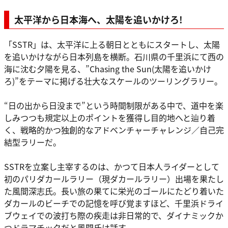
太平洋から日本海へ、太陽を追いかけろ!
「SSTR」は、太平洋に上る朝日とともにスタートし、太陽
を追いかけながら日本列島を横断。石川県の千里浜にて西の
海に沈む夕陽を見る、”Chasing the Sun(太陽を追いかけ
ろ)”をテーマに掲げる壮大なスケールのツーリングラリー。
“日の出から日没まで”という時間制限がある中で、道中を楽
しみつつも規定以上のポイントを獲得し目的地へと辿り着
く、戦略的かつ独創的なアドベンチャーチャレンジ／自己完
結型ラリーだ。
SSTRを立案し主宰するのは、かつて日本人ライダーとして
初のパリダカールラリー（現ダカールラリー）出場を果たし
た風間深志氏。長い旅の果てに栄光のゴールにたどり着いた
ダカールのビーチでの記憶を呼び覚ますほど、千里浜ドライ
ブウェイでの波打ち際の疾走は非日常的で、ダイナミックか
つドラマチックだと風間氏は話す。