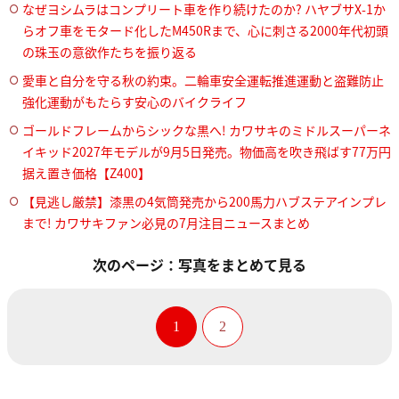
なぜヨシムラはコンプリート車を作り続けたのか? ハヤブサX-1か
らオフ車をモタード化したM450Rまで、心に刺さる2000年代初頭
の珠玉の意欲作たちを振り返る
愛車と自分を守る秋の約束。二輪車安全運転推進運動と盗難防止
強化運動がもたらす安心のバイクライフ
ゴールドフレームからシックな黒へ! カワサキのミドルスーパーネ
イキッド2027年モデルが9月5日発売。物価高を吹き飛ばす77万円
据え置き価格【Z400】
【見逃し厳禁】漆黒の4気筒発売から200馬力ハブステアインプレ
まで! カワサキファン必見の7月注目ニュースまとめ
次のページ：写真をまとめて見る
1
2