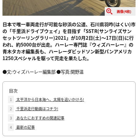
画像(4枚)
日本で唯一車両走行が可能な砂浜の公道、石川県羽咋(はくい)市
の「千里浜ドライブウェイ」を目指す「SSTR(サンライズサン
セットツーリングラリー)2021」が10月2日(土)〜17日(日)に行
われ、約5000台が出走。ハーレー専門誌『ウィズハーレー』の
青木タカオ編集長も、ハーレーダビッドソン新型パンアメリカ
1250スペシャルを駆って完走を果たした。
●文:ウィズハーレー編集部 ●写真:関野温
目次
1
太平洋から日本海へ、太陽を追いかけろ!
2
千里浜走行動画はコチラ!
3
あなたにおすすめの関連記事
4
最新の記事