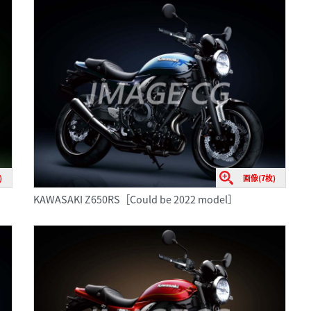
)
画像(7枚)
KAWASAKI Z650RS［Could be 2022 model］