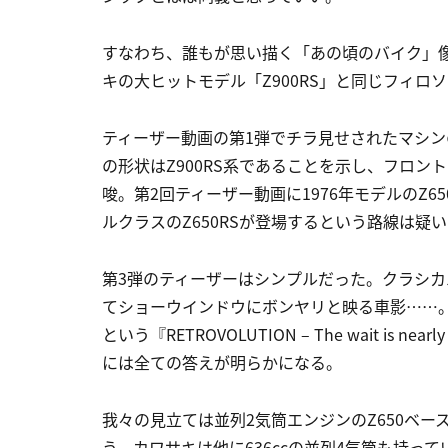
すなわち、誰もが思い描く「あの頃のバイク」
キの大ヒットモデル「Z900RS」と同じフィロ
ティーザー動画の第1弾でチラ見せされたマシ
の形状はZ900RS系であることを示し、フロ
唆。第2回ティーザー動画に1976年モデルのZ
ルクラスのZ650RSが登場するという路線は疑
第3弾のティーザーはシンプルだった。クラシ
てショーウインドウにボンヤリと映る車影……
という『RETROVOLUTION – The wait is
には全ての答えが明らかになる。
我々の見立ては並列2気筒エンジンのZ650ベー
う。カワサキは他に636ccの並列4気筒も持って