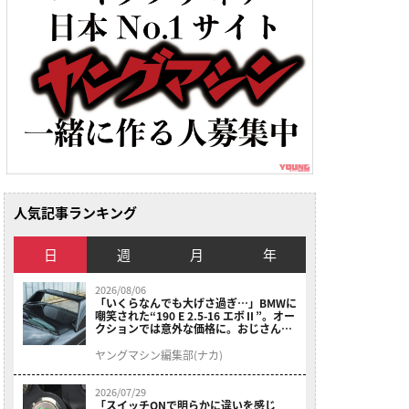
人気記事ランキング
日
週
月
年
2026/08/06
「いくらなんでも大げさ過ぎ…」BMWに
嘲笑された“190 E 2.5-16 エボⅡ”。オー
クションでは意外な価格に。おじさん達
が少年だった頃の憧れのクルマを深堀り
ヤングマシン編集部(ナカ)
2026/07/29
「スイッチONで明らかに違いを感じ