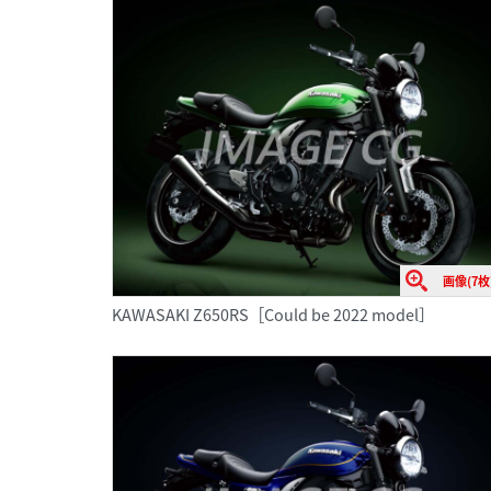
画像(7枚
KAWASAKI Z650RS［Could be 2022 model］