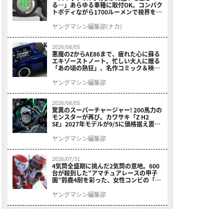
る…」あらゆる車種に取付OK。コンパク
トボディながら1700ルーメンで視界を確
保する［デイトナ・LEDフォグランプユ
ニット プレシャスレイ スモール］
ヤングマシン編集部(ナカ)
2026/08/05
悪魔のZからAE86まで、疲れた心に蘇る
エキゾーストノート。忙しい大人に贈る
「あの頃の熱狂」、名作コミック＆映画
の愛機たちが東京駅地下に期間限定で集
結！
ヤングマシン編集部
2026/08/05
驚異のスーパーチャージャー! 200馬力の
モンスターが再び。カワサキ「Z H2
SE」2027年モデルが9/5に価格据え置き
で発売
ヤングマシン編集部
2026/07/31
4気筒全盛期に挑んだ2気筒の意地。600
台が殺到した”アマチュアレースの甲子
園”鈴鹿4耐を彩った、女性コンビの「ス
ズキGSX400E」が特別展示開始
ヤングマシン編集部