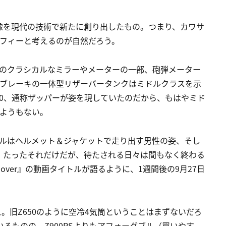
像を現代の技術で新たに創り出したもの。つまり、カワサ
ソフィーと考えるのが自然だろう。
ンのクラシカルなミラーやメーターの一部、砲弾メーター
ントブレーキの一体型リザーバータンクはミドルクラスを示
650、通称ザッパーが姿を現していたのだから、もはやミド
いようもない。
カルはヘルメット＆ジャケットで走り出す男性の姿、そし
。たったそれだけだが、待たされる日々は間もなく終わる
 nearly over』の動画タイトルが語るように、1週間後の9月27日
ス。旧Z650のように空冷4気筒ということはまずないだろ
いるものの、Z900RSよりもアフォーダブル（買いやす